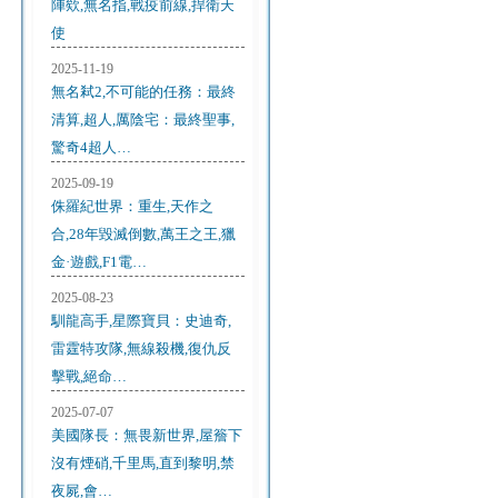
陣欸,無名指,戰疫前線,捍衛天
使
2025-11-19
無名弒2,不可能的任務：最終
清算,超人,厲陰宅：最終聖事,
驚奇4超人…
2025-09-19
侏羅紀世界：重生,天作之
合,28年毀滅倒數,萬王之王,獵
金·遊戲,F1電…
2025-08-23
馴龍高手,星際寶貝：史迪奇,
雷霆特攻隊,無線殺機,復仇反
擊戰,絕命…
2025-07-07
美國隊長：無畏新世界,屋簷下
沒有煙硝,千里馬,直到黎明,禁
夜屍,會…