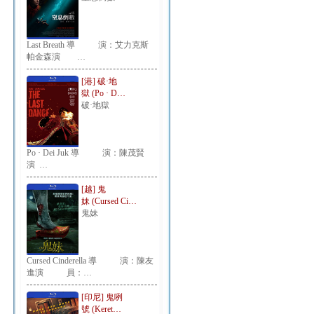
Last Breath 導 演：艾力克斯
帕金森演 …
[港] 破·地
獄 (Po · D…
破·地獄
Po · Dei Juk 導 演：陳茂賢
演 …
[越] 鬼
妹 (Cursed Ci…
鬼妹
Cursed Cinderella 導 演：陳友
進演 員：…
[印尼] 鬼咧
號 (Keret…