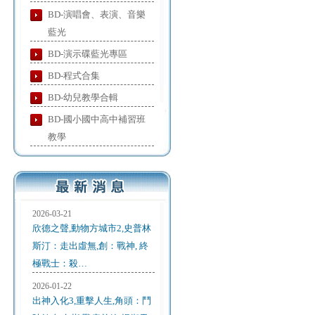
BD-演唱會、表演、音樂
藍光
BD-演示碟藍光專區
BD-程式合集
BD-幼兒教學合輯
BD-國小國中高中補習班
教學
2026-03-21
欣德之聲,動物方城市2,史普林
斯汀：走出虛無,創：戰神, 終
極戰士：殺…
2026-01-22
出神入化3,重擊人生,角頭：鬥