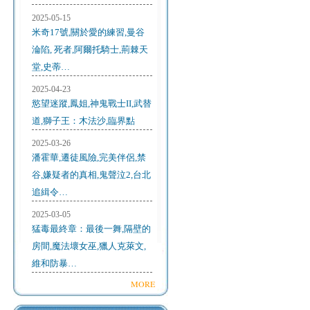
2025-05-15
米奇17號,關於愛的練習,曼谷
淪陷, 死者,阿爾托騎士,荊棘天
堂,史蒂…
2025-04-23
慾望迷蹤,鳳姐,神鬼戰士II,武替
道,獅子王：木法沙,臨界點
2025-03-26
潘霍華,遷徒風險,完美伴侶,禁
谷,嫌疑者的真相,鬼聲泣2,台北
追緝令…
2025-03-05
猛毒最終章：最後一舞,隔壁的
房間,魔法壞女巫,獵人克萊文,
維和防暴…
MORE