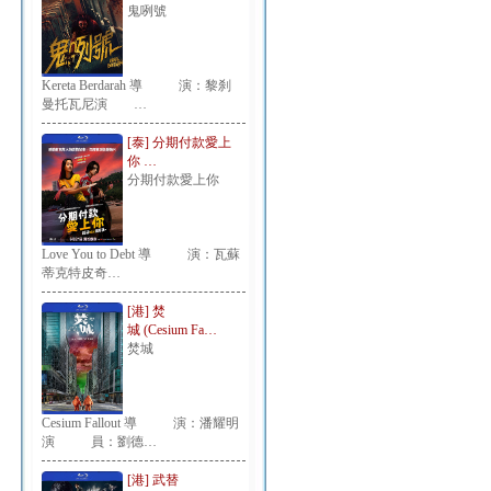
鬼咧號
Kereta Berdarah 導 演：黎刹
曼托瓦尼演 …
[泰] 分期付款愛上
你 …
分期付款愛上你
Love You to Debt 導 演：瓦蘇
蒂克特皮奇…
[港] 焚
城 (Cesium Fa…
焚城
Cesium Fallout 導 演：潘耀明
演 員：劉德…
[港] 武替