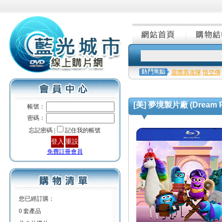
星際異攻隊
悟空傳
[美] 夢境製片廠 (Dream Pr
帳號：
密碼：
忘記密碼 |
記住我的帳號
免費註冊會員
您已經訂購：
0 套產品