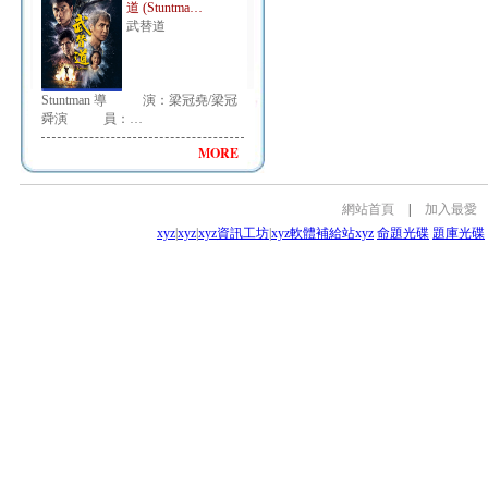
道 (Stuntma…
武替道
Stuntman 導 演：梁冠堯/梁冠
舜演 員：…
MORE
網站首頁
|
加入最愛
xyz
|
xyz
|
xyz資訊工坊
|
xyz軟體補給站
xyz
命題光碟
題庫光碟