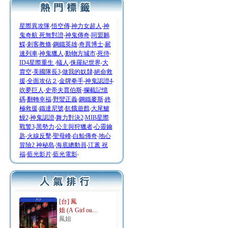
星際異攻隊
‧
悟空傳
‧
神力女超人
‧
神
鬼奇航 死無對證
‧
神鬼傳奇
‧
同盟鶼
鰈
‧
刺客教條
‧
鋼鐵英雄
‧
奇異博士
‧
屍
速列車
‧
神鬼獵人
‧
動物方城市
‧
死侍
‧
ID4星際重生
‧
蟻人
‧
侏羅紀世界
‧
大
賣空
‧
美國隊長3
‧
做我的奴隸
‧
絕命救
援
‧
全面攻佔２
‧
金牌拳手
‧
神鬼認證4
‧
吹夢巨人
‧
史帝夫賈伯斯
‧
攔截記憶
碼
‧
翻轉幸福
‧
野蠻正義
‧
鋼鐵麥斯
‧
終
極救援
‧
鐵達尼號
‧
飢餓遊戲
‧
大尾鱸
鰻2
‧
神鬼認證
‧
舞力對決2
‧
MIB星際
戰警3
‧
黑勢力
‧
公主與狩獵者
‧
心靈鑰
匙
‧
火線反擊
‧
聖母峰
‧
白鯨傳奇
‧
地心
冒險2 神秘島
‧
海底總動員
‧
江蕙 祝
福
‧
藍光影片
‧
藍光電影
‧
[台] 鳳
姐 (A Girl ou…
鳳姐