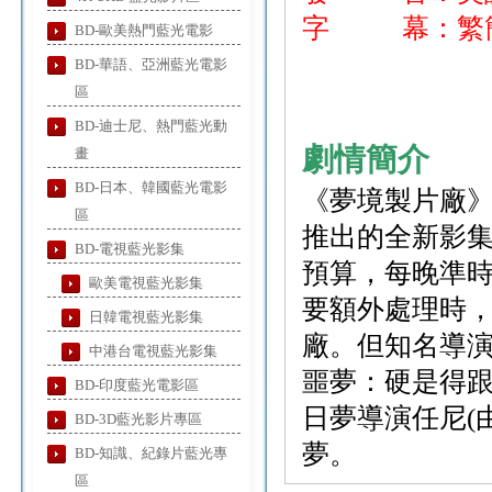
字 幕：繁簡
BD-歐美熱門藍光電影
BD-華語、亞洲藍光電影
區
BD-迪士尼、熱門藍光動
劇情簡介
畫
BD-日本、韓國藍光電影
《夢境製片廠》
區
推出的全新影
BD-電視藍光影集
預算，每晚準
歐美電視藍光影集
要額外處理時
日韓電視藍光影集
廠。但知名導演
中港台電視藍光影集
噩夢：硬是得
BD-印度藍光電影區
日夢導演任尼(
BD-3D藍光影片專區
夢。
BD-知識、紀錄片藍光專
區