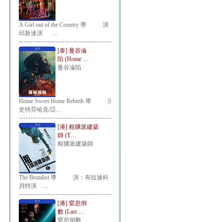
A Girl out of the Country 導 演：
邱新達演 …
[泰] 曼谷淪
陷 (Home …
曼谷淪陷
Home Sweet Home Rebirth 導 演：
史特芬哈克/亞…
[港] 粗獷派建築
師 (T…
粗獷派建築師
The Brutalist 導 演：布拉迪科
貝特演 …
[港] 窒息倒
數 (Last …
窒息倒數