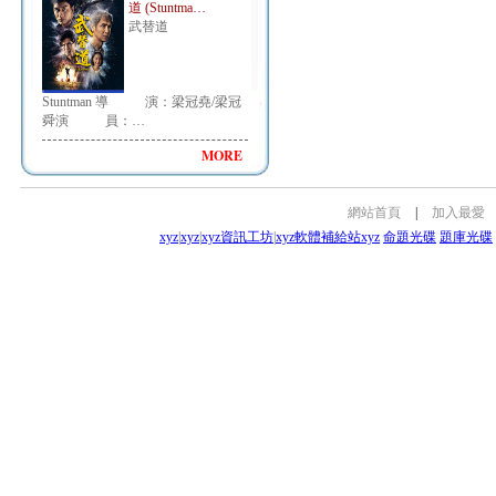
道 (Stuntma…
武替道
Stuntman 導 演：梁冠堯/梁冠
舜演 員：…
MORE
網站首頁
|
加入最愛
xyz
|
xyz
|
xyz資訊工坊
|
xyz軟體補給站
xyz
命題光碟
題庫光碟