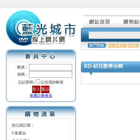
星際異攻隊
悟空傳
BD-幼兒教學合輯
帳號：
密碼：
忘記密碼 |
記住我的帳號
免費註冊會員
您已經訂購：
0 套產品