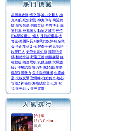
星際異攻隊
‧
悟空傳
‧
神力女超人
‧
神
鬼奇航 死無對證
‧
神鬼傳奇
‧
同盟鶼
鰈
‧
刺客教條
‧
鋼鐵英雄
‧
奇異博士
‧
屍
速列車
‧
神鬼獵人
‧
動物方城市
‧
死侍
‧
ID4星際重生
‧
蟻人
‧
侏羅紀世界
‧
大
賣空
‧
美國隊長3
‧
做我的奴隸
‧
絕命救
援
‧
全面攻佔２
‧
金牌拳手
‧
神鬼認證4
‧
吹夢巨人
‧
史帝夫賈伯斯
‧
攔截記憶
碼
‧
翻轉幸福
‧
野蠻正義
‧
鋼鐵麥斯
‧
終
極救援
‧
鐵達尼號
‧
飢餓遊戲
‧
大尾鱸
鰻2
‧
神鬼認證
‧
舞力對決2
‧
MIB星際
戰警3
‧
黑勢力
‧
公主與狩獵者
‧
心靈鑰
匙
‧
火線反擊
‧
聖母峰
‧
白鯨傳奇
‧
地心
冒險2 神秘島
‧
海底總動員
‧
江蕙 祝
福
‧
藍光影片
‧
藍光電影
‧
[台] 鳳
姐 (A Girl ou…
鳳姐