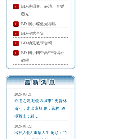
BD-演唱會、表演、音樂
藍光
BD-演示碟藍光專區
BD-程式合集
BD-幼兒教學合輯
BD-國小國中高中補習班
教學
2026-03-21
欣德之聲,動物方城市2,史普林
斯汀：走出虛無,創：戰神, 終
極戰士：殺…
2026-01-22
出神入化3,重擊人生,角頭：鬥