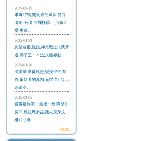
2025-05-15
米奇17號,關於愛的練習,曼谷
淪陷, 死者,阿爾托騎士,荊棘天
堂,史蒂…
2025-04-23
慾望迷蹤,鳳姐,神鬼戰士II,武替
道,獅子王：木法沙,臨界點
2025-03-26
潘霍華,遷徒風險,完美伴侶,禁
谷,嫌疑者的真相,鬼聲泣2,台北
追緝令…
2025-03-05
猛毒最終章：最後一舞,隔壁的
房間,魔法壞女巫,獵人克萊文,
維和防暴…
MORE