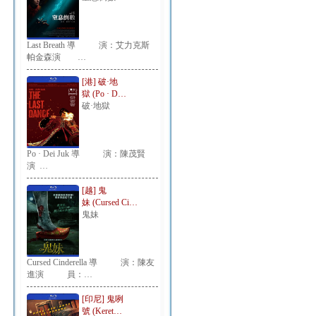
Last Breath 導 演：艾力克斯
帕金森演 …
[港] 破·地
獄 (Po · D…
破·地獄
Po · Dei Juk 導 演：陳茂賢
演 …
[越] 鬼
妹 (Cursed Ci…
鬼妹
Cursed Cinderella 導 演：陳友
進演 員：…
[印尼] 鬼咧
號 (Keret…