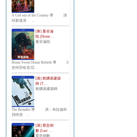
A Girl out of the Country 導 演：
邱新達演 …
[泰] 曼谷淪
陷 (Home …
曼谷淪陷
Home Sweet Home Rebirth 導 演：
史特芬哈克/亞…
[港] 粗獷派建築
師 (T…
粗獷派建築師
The Brutalist 導 演：布拉迪科
貝特演 …
[港] 窒息倒
數 (Last …
窒息倒數