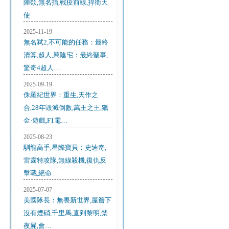
陣欸,無名指,戰疫前線,捍衛天
使
2025-11-19
無名弒2,不可能的任務：最終
清算,超人,厲陰宅：最終聖事,
驚奇4超人…
2025-09-19
侏羅紀世界：重生,天作之
合,28年毀滅倒數,萬王之王,獵
金·遊戲,F1電…
2025-08-23
馴龍高手,星際寶貝：史迪奇,
雷霆特攻隊,無線殺機,復仇反
擊戰,絕命…
2025-07-07
美國隊長：無畏新世界,屋簷下
沒有煙硝,千里馬,直到黎明,禁
夜屍,會…