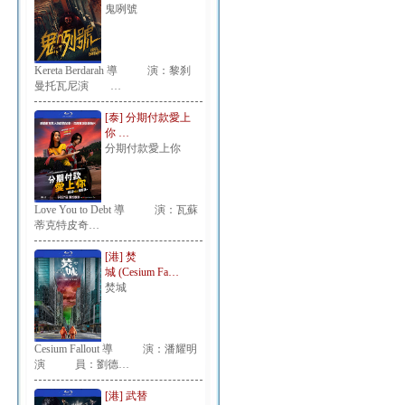
鬼咧號
Kereta Berdarah 導 演：黎刹
曼托瓦尼演 …
[泰] 分期付款愛上
你 …
分期付款愛上你
Love You to Debt 導 演：瓦蘇
蒂克特皮奇…
[港] 焚
城 (Cesium Fa…
焚城
Cesium Fallout 導 演：潘耀明
演 員：劉德…
[港] 武替