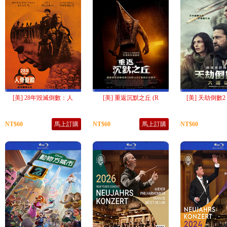
[美] 28年毀滅倒數：人
[美] 重返沉默之丘 (R
[美] 天劫倒數
NT$60
馬上訂購
NT$60
馬上訂購
NT$60