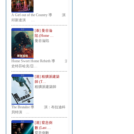
A Girl out of the Country 導 演：
邱新達演 …
[泰] 曼谷淪
陷 (Home …
曼谷淪陷
Home Sweet Home Rebirth 導 演：
史特芬哈克/亞…
[港] 粗獷派建築
師 (T…
粗獷派建築師
The Brutalist 導 演：布拉迪科
貝特演 …
[港] 窒息倒
數 (Last …
窒息倒數