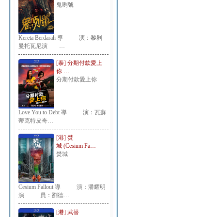
鬼咧號
Kereta Berdarah 導 演：黎刹
曼托瓦尼演 …
[泰] 分期付款愛上
你 …
分期付款愛上你
Love You to Debt 導 演：瓦蘇
蒂克特皮奇…
[港] 焚
城 (Cesium Fa…
焚城
Cesium Fallout 導 演：潘耀明
演 員：劉德…
[港] 武替