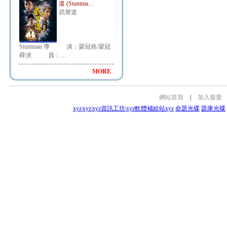
道 (Stuntma…
武替道
Stuntman 導 演：梁冠堯/梁冠
舜演 員：…
MORE
網站首頁
|
加入最愛
xyz
|
xyz
|
xyz資訊工坊
|
xyz軟體補給站
xyz
命題光碟
題庫光碟