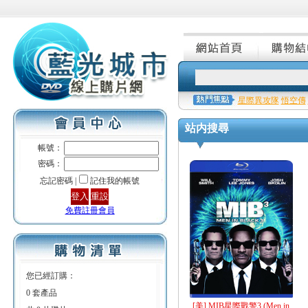
星際異攻隊
悟空傳
站内搜尋
帳號：
密碼：
忘記密碼 |
記住我的帳號
免費註冊會員
您已經訂購：
0 套產品
[美] MIB星際戰警3 (Men in