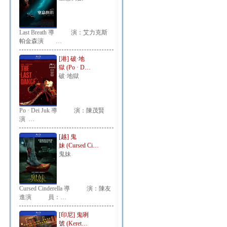
Last Breath 導 演：艾力克斯
帕金森演 …
[港] 破·地
獄 (Po · D…
破·地獄
Po · Dei Juk 導 演：陳茂賢
演 …
[越] 鬼
妹 (Cursed Ci…
鬼妹
Cursed Cinderella 導 演：陳友
進演 員：…
[印尼] 鬼咧
號 (Keret…