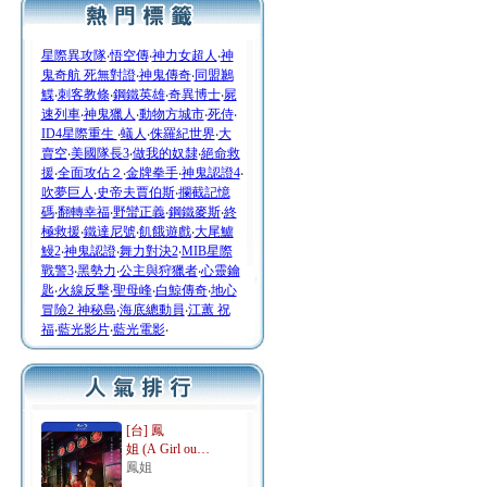
星際異攻隊
‧
悟空傳
‧
神力女超人
‧
神
鬼奇航 死無對證
‧
神鬼傳奇
‧
同盟鶼
鰈
‧
刺客教條
‧
鋼鐵英雄
‧
奇異博士
‧
屍
速列車
‧
神鬼獵人
‧
動物方城市
‧
死侍
‧
ID4星際重生
‧
蟻人
‧
侏羅紀世界
‧
大
賣空
‧
美國隊長3
‧
做我的奴隸
‧
絕命救
援
‧
全面攻佔２
‧
金牌拳手
‧
神鬼認證4
‧
吹夢巨人
‧
史帝夫賈伯斯
‧
攔截記憶
碼
‧
翻轉幸福
‧
野蠻正義
‧
鋼鐵麥斯
‧
終
極救援
‧
鐵達尼號
‧
飢餓遊戲
‧
大尾鱸
鰻2
‧
神鬼認證
‧
舞力對決2
‧
MIB星際
戰警3
‧
黑勢力
‧
公主與狩獵者
‧
心靈鑰
匙
‧
火線反擊
‧
聖母峰
‧
白鯨傳奇
‧
地心
冒險2 神秘島
‧
海底總動員
‧
江蕙 祝
福
‧
藍光影片
‧
藍光電影
‧
[台] 鳳
姐 (A Girl ou…
鳳姐