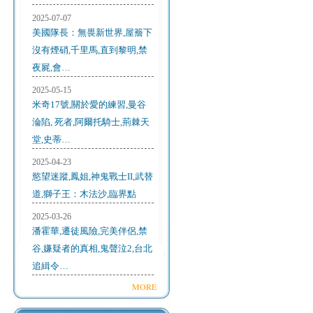
2025-07-07
美國隊長：無畏新世界,屋簷下
沒有煙硝,千里馬,直到黎明,禁
夜屍,會…
2025-05-15
米奇17號,關於愛的練習,曼谷
淪陷, 死者,阿爾托騎士,荊棘天
堂,史蒂…
2025-04-23
慾望迷蹤,鳳姐,神鬼戰士II,武替
道,獅子王：木法沙,臨界點
2025-03-26
潘霍華,遷徒風險,完美伴侶,禁
谷,嫌疑者的真相,鬼聲泣2,台北
追緝令…
MORE