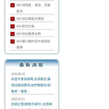
BD-演唱會、表演、音樂
藍光
BD-演示碟藍光專區
BD-程式合集
BD-幼兒教學合輯
BD-國小國中高中補習班
教學
2026-06-10
你是不會當樹嗎,全境屍控,像
我這樣的愛情,他們要殺你,制
裁者：最後…
2026-03-21
欣德之聲,動物方城市2,史普林