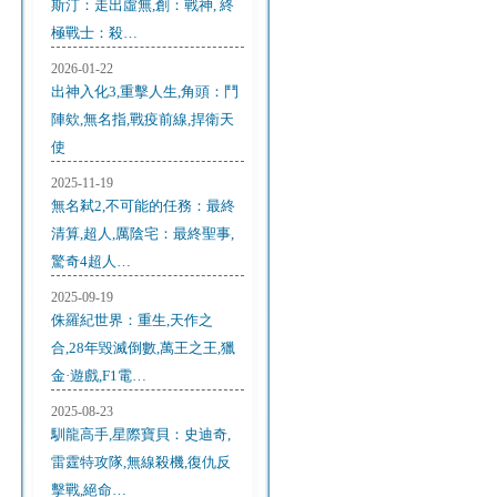
斯汀：走出虛無,創：戰神, 終
極戰士：殺…
2026-01-22
出神入化3,重擊人生,角頭：鬥
陣欸,無名指,戰疫前線,捍衛天
使
2025-11-19
無名弒2,不可能的任務：最終
清算,超人,厲陰宅：最終聖事,
驚奇4超人…
2025-09-19
侏羅紀世界：重生,天作之
合,28年毀滅倒數,萬王之王,獵
金·遊戲,F1電…
2025-08-23
馴龍高手,星際寶貝：史迪奇,
雷霆特攻隊,無線殺機,復仇反
擊戰,絕命…