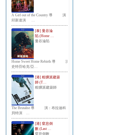
A Girl out of the Country 導 演：
邱新達演 …
[泰] 曼谷淪
陷 (Home …
曼谷淪陷
Home Sweet Home Rebirth 導 演：
史特芬哈克/亞…
[港] 粗獷派建築
師 (T…
粗獷派建築師
The Brutalist 導 演：布拉迪科
貝特演 …
[港] 窒息倒
數 (Last …
窒息倒數