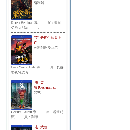
鬼咧號
Kereta Berdarah 導 演：黎刹
曼托瓦尼演 …
[泰] 分期付款愛上
你 …
分期付款愛上你
Love You to Debt 導 演：瓦蘇
蒂克特皮奇…
[港] 焚
城 (Cesium Fa…
焚城
Cesium Fallout 導 演：潘耀明
演 員：劉德…
[港] 武替