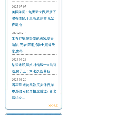
2025-07-07
美國隊長：無畏新世界,屋簷下
沒有煙硝,千里馬,直到黎明,禁
夜屍,會…
2025-05-15
米奇17號,關於愛的練習,曼谷
淪陷, 死者,阿爾托騎士,荊棘天
堂,史蒂…
2025-04-23
慾望迷蹤,鳳姐,神鬼戰士II,武替
道,獅子王：木法沙,臨界點
2025-03-26
潘霍華,遷徒風險,完美伴侶,禁
谷,嫌疑者的真相,鬼聲泣2,台北
追緝令…
MORE