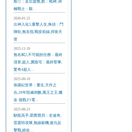
斯汀：走出虛無,創：戰神, 終
極戰士：殺…
2026-01-22
出神入化3,重擊人生,角頭：鬥
陣欸,無名指,戰疫前線,捍衛天
使
2025-11-19
無名弒2,不可能的任務：最終
清算,超人,厲陰宅：最終聖事,
驚奇4超人…
2025-09-19
侏羅紀世界：重生,天作之
合,28年毀滅倒數,萬王之王,獵
金·遊戲,F1電…
2025-08-23
馴龍高手,星際寶貝：史迪奇,
雷霆特攻隊,無線殺機,復仇反
擊戰,絕命…