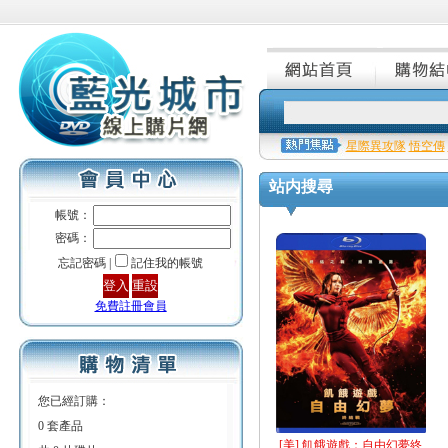
星際異攻隊
悟空傳
站内搜尋
帳號：
密碼：
忘記密碼 |
記住我的帳號
免費註冊會員
您已經訂購：
0 套產品
[美] 飢餓遊戲：自由幻夢終