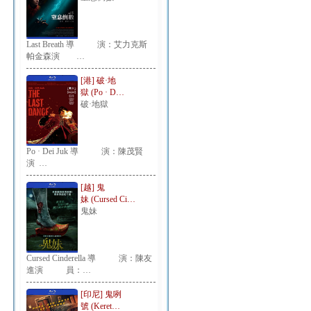
Last Breath 導 演：艾力克斯
帕金森演 …
[港] 破·地
獄 (Po · D…
破·地獄
Po · Dei Juk 導 演：陳茂賢
演 …
[越] 鬼
妹 (Cursed Ci…
鬼妹
Cursed Cinderella 導 演：陳友
進演 員：…
[印尼] 鬼咧
號 (Keret…