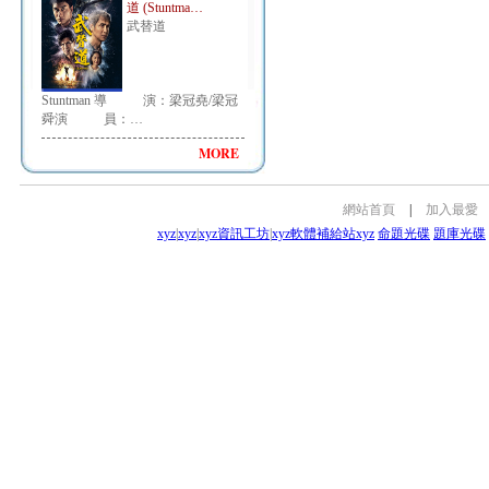
道 (Stuntma…
武替道
Stuntman 導 演：梁冠堯/梁冠
舜演 員：…
MORE
網站首頁
|
加入最愛
xyz
|
xyz
|
xyz資訊工坊
|
xyz軟體補給站
xyz
命題光碟
題庫光碟