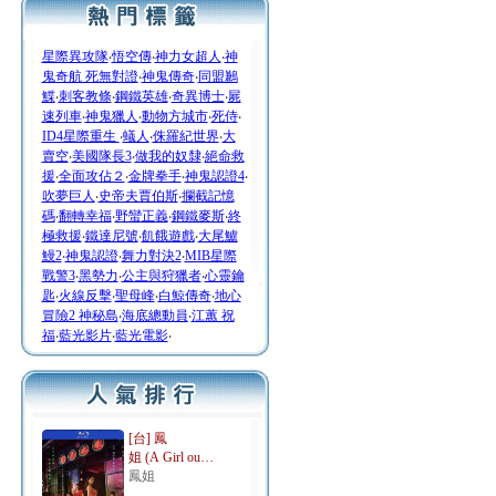
星際異攻隊
‧
悟空傳
‧
神力女超人
‧
神
鬼奇航 死無對證
‧
神鬼傳奇
‧
同盟鶼
鰈
‧
刺客教條
‧
鋼鐵英雄
‧
奇異博士
‧
屍
速列車
‧
神鬼獵人
‧
動物方城市
‧
死侍
‧
ID4星際重生
‧
蟻人
‧
侏羅紀世界
‧
大
賣空
‧
美國隊長3
‧
做我的奴隸
‧
絕命救
援
‧
全面攻佔２
‧
金牌拳手
‧
神鬼認證4
‧
吹夢巨人
‧
史帝夫賈伯斯
‧
攔截記憶
碼
‧
翻轉幸福
‧
野蠻正義
‧
鋼鐵麥斯
‧
終
極救援
‧
鐵達尼號
‧
飢餓遊戲
‧
大尾鱸
鰻2
‧
神鬼認證
‧
舞力對決2
‧
MIB星際
戰警3
‧
黑勢力
‧
公主與狩獵者
‧
心靈鑰
匙
‧
火線反擊
‧
聖母峰
‧
白鯨傳奇
‧
地心
冒險2 神秘島
‧
海底總動員
‧
江蕙 祝
福
‧
藍光影片
‧
藍光電影
‧
[台] 鳳
姐 (A Girl ou…
鳳姐