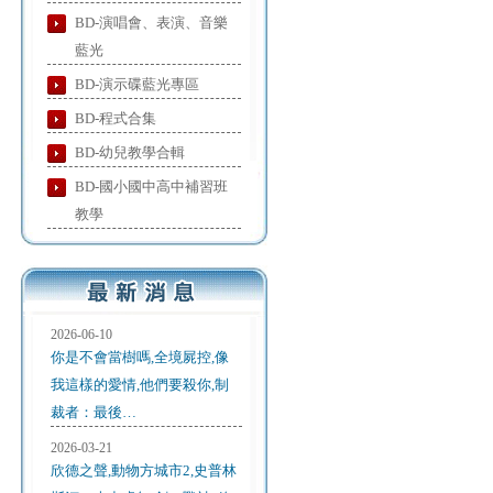
BD-演唱會、表演、音樂
藍光
BD-演示碟藍光專區
BD-程式合集
BD-幼兒教學合輯
BD-國小國中高中補習班
教學
2026-06-10
你是不會當樹嗎,全境屍控,像
我這樣的愛情,他們要殺你,制
裁者：最後…
2026-03-21
欣德之聲,動物方城市2,史普林