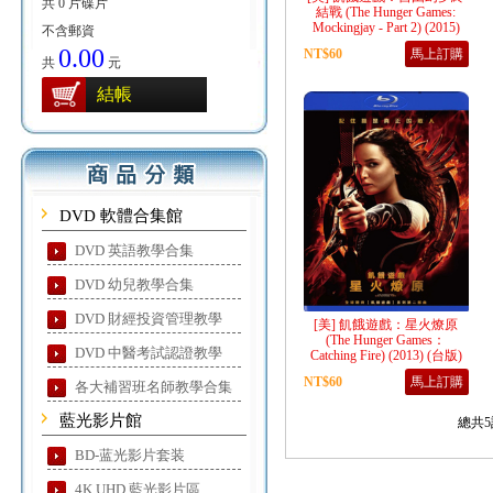
共 0 片碟片
結戰 (The Hunger Games:
Mockingjay - Part 2) (2015)
不含郵資
0.00
NT$60
馬上訂購
共
元
結帳
DVD 軟體合集館
DVD 英語教學合集
DVD 幼兒教學合集
DVD 財經投資管理教學
[美] 飢餓遊戲：星火燎原
(The Hunger Games：
DVD 中醫考試認證教學
Catching Fire) (2013) (台版)
NT$60
馬上訂購
各大補習班名師教學合集
藍光影片館
總共5
BD-蓝光影片套装
4K UHD 藍光影片區