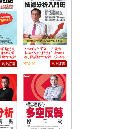
 臺股趨勢實
Smart智富系列 一次就懂！
出賺錢軌道
技術分析入門班(主講:董鍾
國語發音/繁體
祥) 國語發音/繁體中文字幕
(2DVD)
DVD版(2DVD)
馬上訂購
NT$400
馬上訂購