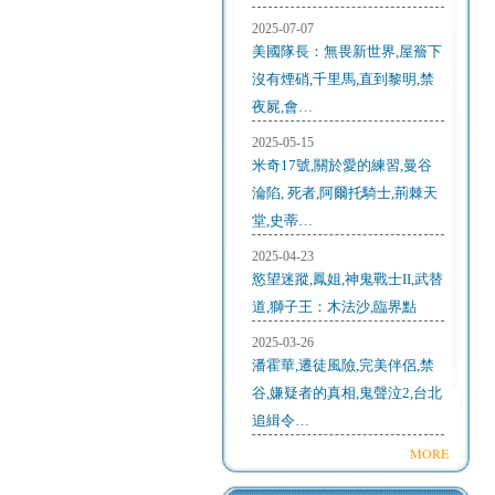
2025-07-07
美國隊長：無畏新世界,屋簷下
沒有煙硝,千里馬,直到黎明,禁
夜屍,會…
2025-05-15
米奇17號,關於愛的練習,曼谷
淪陷, 死者,阿爾托騎士,荊棘天
堂,史蒂…
2025-04-23
慾望迷蹤,鳳姐,神鬼戰士II,武替
道,獅子王：木法沙,臨界點
2025-03-26
潘霍華,遷徒風險,完美伴侶,禁
谷,嫌疑者的真相,鬼聲泣2,台北
追緝令…
MORE