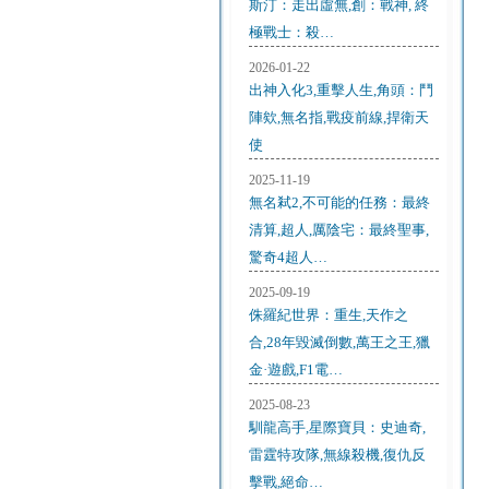
斯汀：走出虛無,創：戰神, 終
極戰士：殺…
2026-01-22
出神入化3,重擊人生,角頭：鬥
陣欸,無名指,戰疫前線,捍衛天
使
2025-11-19
無名弒2,不可能的任務：最終
清算,超人,厲陰宅：最終聖事,
驚奇4超人…
2025-09-19
侏羅紀世界：重生,天作之
合,28年毀滅倒數,萬王之王,獵
金·遊戲,F1電…
2025-08-23
馴龍高手,星際寶貝：史迪奇,
雷霆特攻隊,無線殺機,復仇反
擊戰,絕命…