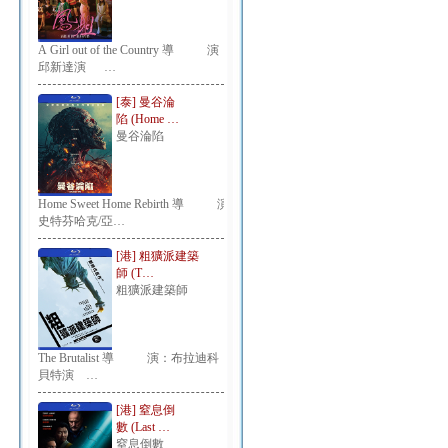
A Girl out of the Country 導 演：
邱新達演 …
[泰] 曼谷淪
陷 (Home …
曼谷淪陷
Home Sweet Home Rebirth 導 演：
史特芬哈克/亞…
[港] 粗獷派建築
師 (T…
粗獷派建築師
The Brutalist 導 演：布拉迪科
貝特演 …
[港] 窒息倒
數 (Last …
窒息倒數