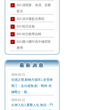
BD-演唱會、表演、音樂
藍光
BD-演示碟藍光專區
BD-程式合集
BD-幼兒教學合輯
BD-國小國中高中補習班
教學
2026-03-21
欣德之聲,動物方城市2,史普林
斯汀：走出虛無,創：戰神, 終
極戰士：殺…
2026-01-22
出神入化3,重擊人生,角頭：鬥