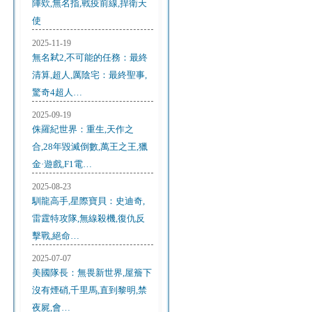
陣欸,無名指,戰疫前線,捍衛天
使
2025-11-19
無名弒2,不可能的任務：最終
清算,超人,厲陰宅：最終聖事,
驚奇4超人…
2025-09-19
侏羅紀世界：重生,天作之
合,28年毀滅倒數,萬王之王,獵
金·遊戲,F1電…
2025-08-23
馴龍高手,星際寶貝：史迪奇,
雷霆特攻隊,無線殺機,復仇反
擊戰,絕命…
2025-07-07
美國隊長：無畏新世界,屋簷下
沒有煙硝,千里馬,直到黎明,禁
夜屍,會…