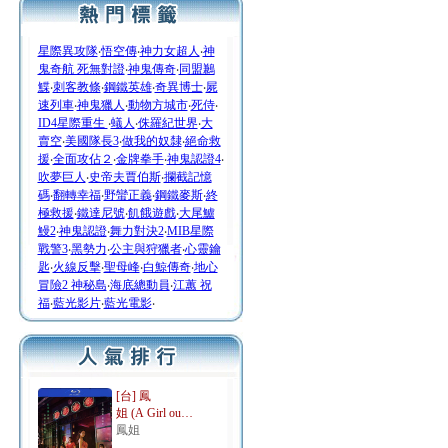
星際異攻隊
‧
悟空傳
‧
神力女超人
‧
神
鬼奇航 死無對證
‧
神鬼傳奇
‧
同盟鶼
鰈
‧
刺客教條
‧
鋼鐵英雄
‧
奇異博士
‧
屍
速列車
‧
神鬼獵人
‧
動物方城市
‧
死侍
‧
ID4星際重生
‧
蟻人
‧
侏羅紀世界
‧
大
賣空
‧
美國隊長3
‧
做我的奴隸
‧
絕命救
援
‧
全面攻佔２
‧
金牌拳手
‧
神鬼認證4
‧
吹夢巨人
‧
史帝夫賈伯斯
‧
攔截記憶
碼
‧
翻轉幸福
‧
野蠻正義
‧
鋼鐵麥斯
‧
終
極救援
‧
鐵達尼號
‧
飢餓遊戲
‧
大尾鱸
鰻2
‧
神鬼認證
‧
舞力對決2
‧
MIB星際
戰警3
‧
黑勢力
‧
公主與狩獵者
‧
心靈鑰
匙
‧
火線反擊
‧
聖母峰
‧
白鯨傳奇
‧
地心
冒險2 神秘島
‧
海底總動員
‧
江蕙 祝
福
‧
藍光影片
‧
藍光電影
‧
[台] 鳳
姐 (A Girl ou…
鳳姐