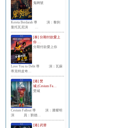
鬼咧號
Kereta Berdarah 導 演：黎刹
曼托瓦尼演 …
[泰] 分期付款愛上
你 …
分期付款愛上你
Love You to Debt 導 演：瓦蘇
蒂克特皮奇…
[港] 焚
城 (Cesium Fa…
焚城
Cesium Fallout 導 演：潘耀明
演 員：劉德…
[港] 武替