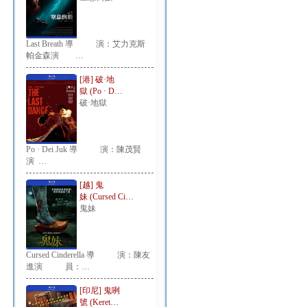
Last Breath 導 演：艾力克斯
帕金森演 …
[港] 破·地
獄 (Po · D…
破·地獄
Po · Dei Juk 導 演：陳茂賢
演 …
[越] 鬼
妹 (Cursed Ci…
鬼妹
Cursed Cinderella 導 演：陳友
進演 員：…
[印尼] 鬼咧
號 (Keret…