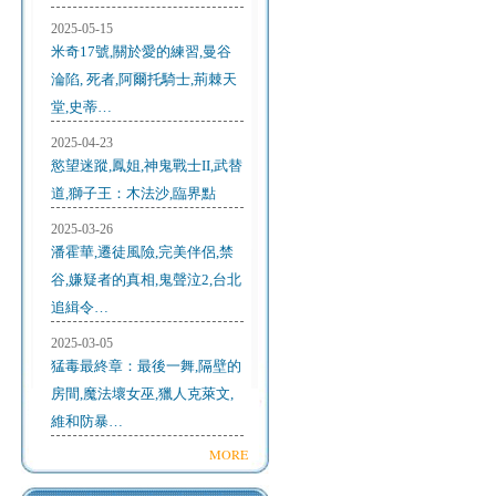
2025-05-15
米奇17號,關於愛的練習,曼谷
淪陷, 死者,阿爾托騎士,荊棘天
堂,史蒂…
2025-04-23
慾望迷蹤,鳳姐,神鬼戰士II,武替
道,獅子王：木法沙,臨界點
2025-03-26
潘霍華,遷徒風險,完美伴侶,禁
谷,嫌疑者的真相,鬼聲泣2,台北
追緝令…
2025-03-05
猛毒最終章：最後一舞,隔壁的
房間,魔法壞女巫,獵人克萊文,
維和防暴…
MORE