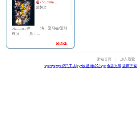
道 (Stuntma…
武替道
Stuntman 導 演：梁冠堯/梁冠
舜演 員：…
MORE
網站首頁
|
加入最愛
xyz
|
xyz
|
xyz資訊工坊
|
xyz軟體補給站
xyz
命題光碟
題庫光碟