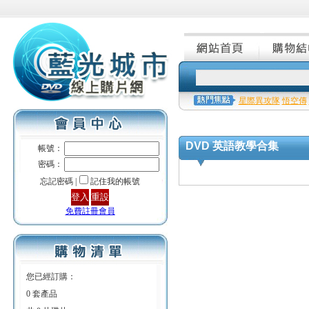
星際異攻隊
悟空傳
DVD 英語教學合集
帳號：
密碼：
忘記密碼 |
記住我的帳號
免費註冊會員
您已經訂購：
0 套產品