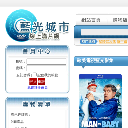
星際異攻隊
悟空傳
歐美電視藍光影集
帳號：
密碼：
忘記密碼 |
記住我的帳號
免費註冊會員
您已經訂購：
0 套產品