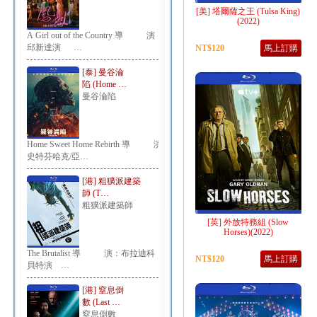
[美] 塔爾薩之王 (Tulsa King)
(2022)
A Girl out of the Country 導 演：
邱新達演 …
NT$120
馬上訂購
[泰] 曼谷淪
陷 (Home …
曼谷淪陷
Home Sweet Home Rebirth 導 演：
史特芬哈克/亞…
[港] 粗獷派建築
師 (T…
粗獷派建築師
[英] 外放特務組 (Slow
Horses)(2022)
The Brutalist 導 演：布拉迪科
NT$120
馬上訂購
貝特演 …
[港] 窒息倒
數 (Last …
窒息倒數