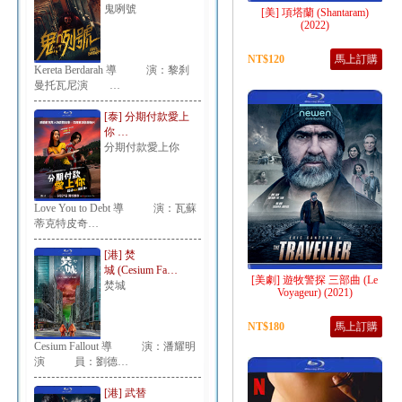
鬼咧號
[美] 項塔蘭 (Shantaram)
(2022)
NT$120
馬上訂購
Kereta Berdarah 導 演：黎刹
曼托瓦尼演 …
[泰] 分期付款愛上
你 …
分期付款愛上你
Love You to Debt 導 演：瓦蘇
蒂克特皮奇…
[港] 焚
城 (Cesium Fa…
[美劇] 遊牧警探 三部曲 (Le
焚城
Voyageur‎) (2021)
NT$180
馬上訂購
Cesium Fallout 導 演：潘耀明
演 員：劉德…
[港] 武替