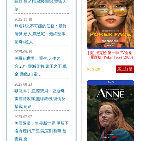
陣欸,無名指,戰疫前線,捍衛天
使
2025-11-19
無名弒2,不可能的任務：最終
清算,超人,厲陰宅：最終聖事,
驚奇4超人…
2025-09-19
[美] 撲克臉 第一季 TV全集
+電影版 (Poker Face) (2023)
侏羅紀世界：重生,天作之
合,28年毀滅倒數,萬王之王,獵
NT$120
馬上訂購
金·遊戲,F1電…
2025-08-23
馴龍高手,星際寶貝：史迪奇,
雷霆特攻隊,無線殺機,復仇反
擊戰,絕命…
2025-07-07
美國隊長：無畏新世界,屋簷下
沒有煙硝,千里馬,直到黎明,禁
夜屍,會…