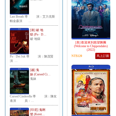
Last Breath 導 演：艾力克斯
帕金森演 …
[港] 破·地
獄 (Po · D…
破·地獄
[美] 歡迎來到慾望舞團
(Welcome to Chippendales)
(2022)
NT$120
馬上訂購
Po · Dei Juk 導 演：陳茂賢
演 …
[越] 鬼
妹 (Cursed Ci…
鬼妹
Cursed Cinderella 導 演：陳友
進演 員：…
[印尼] 鬼咧
號 (Keret…