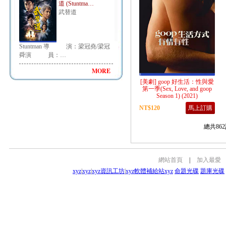
道 (Stuntma…
武替道
Stuntman 導 演：梁冠堯/梁冠
舜演 員：…
MORE
[美劇] goop 好生活：性與愛
第一季(Sex, Love, and goop
Season 1) (2021)
NT$120
馬上訂購
總共862
網站首頁
|
加入最愛
xyz
|
xyz
|
xyz資訊工坊
|
xyz軟體補給站
xyz
命題光碟
題庫光碟