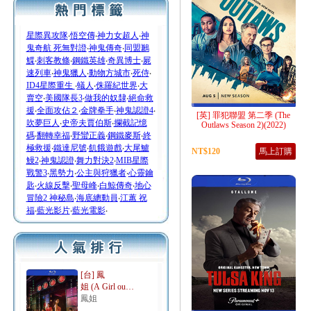
星際異攻隊
‧
悟空傳
‧
神力女超人
‧
神
鬼奇航 死無對證
‧
神鬼傳奇
‧
同盟鶼
鰈
‧
刺客教條
‧
鋼鐵英雄
‧
奇異博士
‧
屍
速列車
‧
神鬼獵人
‧
動物方城市
‧
死侍
‧
ID4星際重生
‧
蟻人
‧
侏羅紀世界
‧
大
賣空
‧
美國隊長3
‧
做我的奴隸
‧
絕命救
援
‧
全面攻佔２
‧
金牌拳手
‧
神鬼認證4
‧
[英] 罪犯聯盟 第二季 (The
吹夢巨人
‧
史帝夫賈伯斯
‧
攔截記憶
Outlaws Season 2)(2022)
碼
‧
翻轉幸福
‧
野蠻正義
‧
鋼鐵麥斯
‧
終
極救援
‧
鐵達尼號
‧
飢餓遊戲
‧
大尾鱸
NT$120
馬上訂購
鰻2
‧
神鬼認證
‧
舞力對決2
‧
MIB星際
戰警3
‧
黑勢力
‧
公主與狩獵者
‧
心靈鑰
匙
‧
火線反擊
‧
聖母峰
‧
白鯨傳奇
‧
地心
冒險2 神秘島
‧
海底總動員
‧
江蕙 祝
福
‧
藍光影片
‧
藍光電影
‧
[台] 鳳
姐 (A Girl ou…
鳳姐