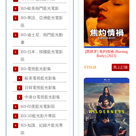
BD-歐美熱門藍光電影
BD-華語、亞洲藍光電影
區
BD-迪士尼、熱門藍光動
畫
BD-日本、韓國藍光電影
[西班牙] 焦灼情禍 (Burning
Body) (2023)
區
NT$120
馬上訂購
BD-電視藍光影集
歐美電視藍光影集
日韓電視藍光影集
中港台電視藍光影集
BD-印度藍光電影區
BD-3D藍光影片專區
BD-知識、紀錄片藍光專
區