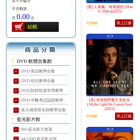
共 0 片碟片
[英] 人來瘋：奇寶過招 (Man
不含郵資
Vs Baby)(2025)
0.00
共
元
NT$60
馬上訂購
結帳
DVD 軟體合集館
DVD 英語教學合集
DVD 幼兒教學合集
DVD 財經投資管理教學
DVD 中醫考試認證教學
[美] 所有我們看不見的光
(All the Light We Cannot See)
(2023)
各大補習班名師教學合集
NT$60
馬上訂購
藍光影片館
BD-蓝光影片套装
4K UHD 藍光影片區