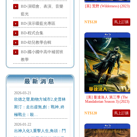
BD-演唱會、表演、音樂
[英] 荒野 (Wilderness) (2023)
藍光
NT$120
馬上訂購
BD-演示碟藍光專區
BD-程式合集
BD-幼兒教學合輯
BD-國小國中高中補習班
教學
2026-03-21
[美] 曼達洛人 第三季 (The
欣德之聲,動物方城市2,史普林
Mandalorian Season 3) (2023)
斯汀：走出虛無,創：戰神, 終
NT$120
馬上訂購
極戰士：殺…
2026-01-22
出神入化3,重擊人生,角頭：鬥