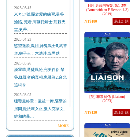
[美] 勇敢的安妮 第1-3季
2025-05-15
(Anne with an E Season 1-3)
米奇17號,關於愛的練習,曼谷
(2019)
NT$180
馬上訂購
淪陷, 死者,阿爾托騎士,荊棘天
堂,史蒂…
2025-04-23
慾望迷蹤,鳳姐,神鬼戰士II,武替
道,獅子王：木法沙,臨界點
2025-03-26
潘霍華,遷徒風險,完美伴侶,禁
谷,嫌疑者的真相,鬼聲泣2,台北
追緝令…
2025-03-05
[英] 非常關係 (Liaison)
猛毒最終章：最後一舞,隔壁的
(2023)
房間,魔法壞女巫,獵人克萊文,
NT$120
馬上訂購
維和防暴…
MORE