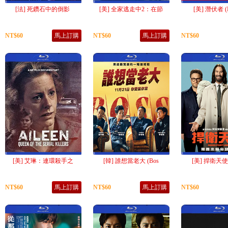
[法] 死鑽石中的倒影
[美] 全家逃走中2：在節
[美] 潛伏者 (L
NT$60
馬上訂購
NT$60
馬上訂購
NT$60
[美] 艾琳：連環殺手之
[韓] 誰想當老大 (Bos
[美] 捍衛天使 
NT$60
馬上訂購
NT$60
馬上訂購
NT$60