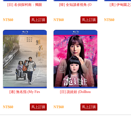
[日] 名偵探柯南：獨眼
[韓] 全知讀者視角 (O
[美] 伊甸園之家
NT$60
馬上訂購
NT$60
馬上訂購
NT$60
[港] 無名指 (My Firs
[日] 詭娃娃 (Dollhou
NT$60
馬上訂購
NT$60
馬上訂購