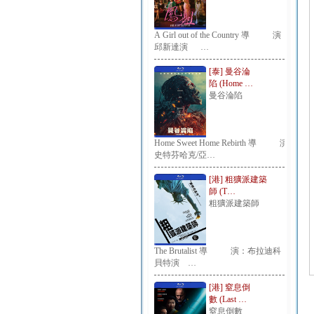
A Girl out of the Country 導 演：
邱新達演 …
[泰] 曼谷淪
陷 (Home …
曼谷淪陷
Home Sweet Home Rebirth 導 演：
史特芬哈克/亞…
[港] 粗獷派建築
師 (T…
粗獷派建築師
The Brutalist 導 演：布拉迪科
貝特演 …
[港] 窒息倒
數 (Last …
窒息倒數