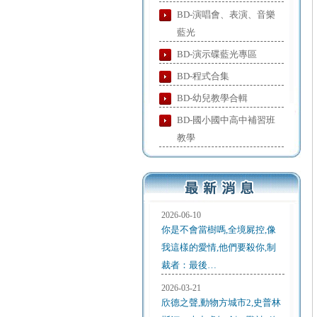
BD-演唱會、表演、音樂
藍光
BD-演示碟藍光專區
BD-程式合集
BD-幼兒教學合輯
BD-國小國中高中補習班
教學
2026-06-10
你是不會當樹嗎,全境屍控,像
我這樣的愛情,他們要殺你,制
裁者：最後…
2026-03-21
欣德之聲,動物方城市2,史普林