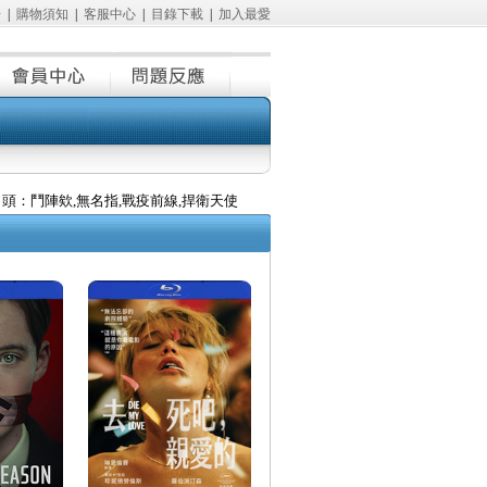
冊
|
購物須知
|
客服中心
|
目錄下載
|
加入最愛
,角頭：鬥陣欸,無名指,戰疫前線,捍衛天使