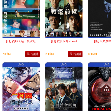
[日] 從那天起．眼淚是
[日] 戰疫前線 (Front
[港] 臥底情劫 (
NT$60
馬上訂購
NT$60
馬上訂購
NT$60