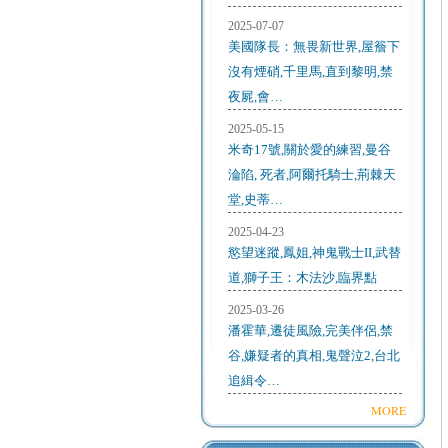
2025-07-07
美國隊長：無畏新世界,屋簷下
沒有煙硝,千里馬,直到黎明,禁
夜屍,會…
2025-05-15
米奇17號,關於愛的練習,曼谷
淪陷, 死者,阿爾托騎士,荊棘天
堂,史蒂…
2025-04-23
慾望迷蹤,鳳姐,神鬼戰士II,武替
道,獅子王：木法沙,臨界點
2025-03-26
潘霍華,遷徒風險,完美伴侶,禁
谷,嫌疑者的真相,鬼聲泣2,台北
追緝令…
MORE