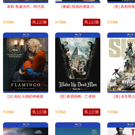
泰勒·斯威夫特：時代巡
[挪威] 情感的價值 (S
[美] 真相與叛國
NT$60
馬上訂購
NT$60
馬上訂購
NT$60
[法] 粉紅火鶴的神祕凝
[英] 鋒迴路轉：亡者歸
[英] 永生戰士2 
NT$60
馬上訂購
NT$60
馬上訂購
NT$60