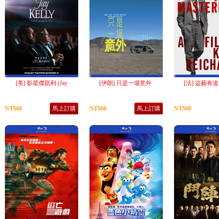
[美] 影星傑凱利 (Jay
[伊朗] 只是一場意外
[法] 盜藝有道 
NT$60
馬上訂購
NT$60
馬上訂購
NT$60