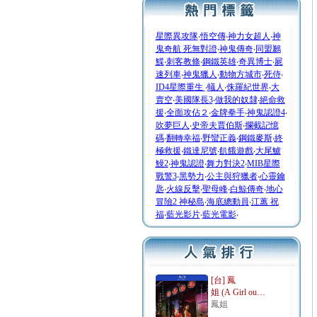
星際異攻隊
‧
悟空傳
‧
神力女超人
‧
神
鬼奇航 死無對證
‧
神鬼傳奇
‧
同盟鶼
鰈
‧
刺客教條
‧
鋼鐵英雄
‧
奇異博士
‧
屍
速列車
‧
神鬼獵人
‧
動物方城市
‧
死侍
‧
ID4星際重生
‧
蟻人
‧
侏羅紀世界
‧
大
賣空
‧
美國隊長3
‧
做我的奴隸
‧
絕命救
援
‧
全面攻佔２
‧
金牌拳手
‧
神鬼認證4
‧
吹夢巨人
‧
史帝夫賈伯斯
‧
攔截記憶
碼
‧
翻轉幸福
‧
野蠻正義
‧
鋼鐵麥斯
‧
終
極救援
‧
鐵達尼號
‧
飢餓遊戲
‧
大尾鱸
鰻2
‧
神鬼認證
‧
舞力對決2
‧
MIB星際
戰警3
‧
黑勢力
‧
公主與狩獵者
‧
心靈鑰
匙
‧
火線反擊
‧
聖母峰
‧
白鯨傳奇
‧
地心
冒險2 神秘島
‧
海底總動員
‧
江蕙 祝
福
‧
藍光影片
‧
藍光電影
‧
[台] 鳳
姐 (A Girl ou…
鳳姐