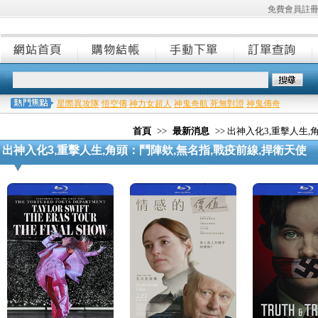
免費會員註
星際異攻隊
悟空傳
神力女超人
神鬼奇航 死無對證
神鬼傳奇
首頁
>>
最新消息
>> 出神入化3,重擊人生
出神入化3,重擊人生,角頭：鬥陣欸,無名指,戰疫前線,捍衛天使