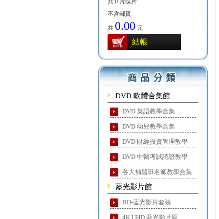
共 0 片碟片
不含郵資
0.00
共
元
結帳
DVD 軟體合集館
DVD 英語教學合集
DVD 幼兒教學合集
DVD 財經投資管理教學
DVD 中醫考試認證教學
各大補習班名師教學合集
藍光影片館
BD-蓝光影片套装
4K UHD 藍光影片區