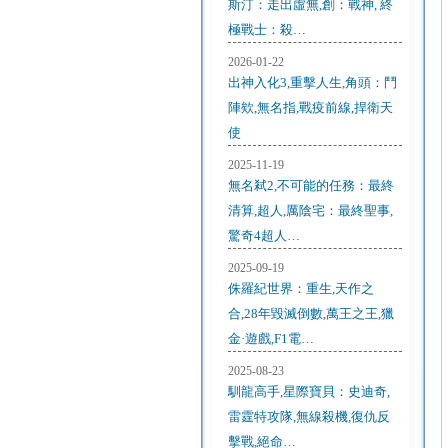
斯汀：走出虛無,創：戰神, 終
極戰士：殺…
2026-01-22
出神入化3,重擊人生,角頭：鬥
陣欸,無名指,戰疫前線,捍衛天
使
2025-11-19
無名弒2,不可能的任務：最終
清算,超人,厲陰宅：最終聖事,
驚奇4超人…
2025-09-19
侏羅紀世界：重生,天作之
合,28年毀滅倒數,萬王之王,獵
金·遊戲,F1電…
2025-08-23
馴龍高手,星際寶貝：史迪奇,
雷霆特攻隊,無線殺機,復仇反
擊戰,絕命…