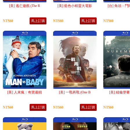
[美] 逃亡遊戲 (The R
[美] 藍色小精靈大電影
[台] 角頭：鬥陣
NT$60
馬上訂購
NT$60
馬上訂購
NT$60
[英] 人來瘋：奇寶過招
[美] 一戰再戰 (One B
[美] 紐倫堡審判
NT$60
馬上訂購
NT$60
馬上訂購
NT$60