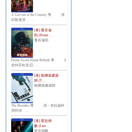
A Girl out of the Country 導 演：
邱新達演 …
[泰] 曼谷淪
陷 (Home …
曼谷淪陷
Home Sweet Home Rebirth 導 演：
史特芬哈克/亞…
[港] 粗獷派建築
師 (T…
粗獷派建築師
The Brutalist 導 演：布拉迪科
貝特演 …
[港] 窒息倒
數 (Last …
窒息倒數