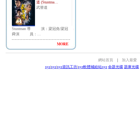
道 (Stuntma…
武替道
Stuntman 導 演：梁冠堯/梁冠
舜演 員：…
MORE
網站首頁
|
加入最愛
xyz
|
xyz
|
xyz資訊工坊
|
xyz軟體補給站
xyz
命題光碟
題庫光碟