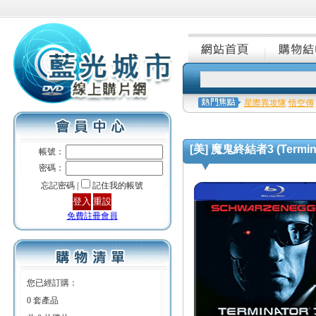
星際異攻隊
悟空傳
[美] 魔鬼終結者3 (Terminat
帳號：
密碼：
忘記密碼 |
記住我的帳號
免費註冊會員
您已經訂購：
0 套產品