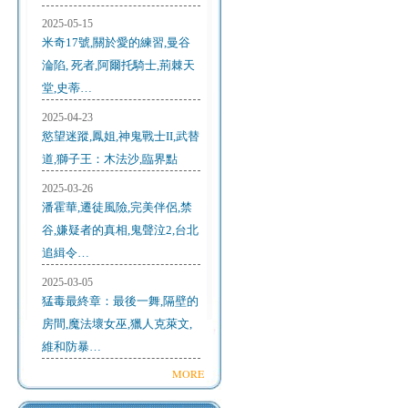
2025-05-15
米奇17號,關於愛的練習,曼谷
淪陷, 死者,阿爾托騎士,荊棘天
堂,史蒂…
2025-04-23
慾望迷蹤,鳳姐,神鬼戰士II,武替
道,獅子王：木法沙,臨界點
2025-03-26
潘霍華,遷徒風險,完美伴侶,禁
谷,嫌疑者的真相,鬼聲泣2,台北
追緝令…
2025-03-05
猛毒最終章：最後一舞,隔壁的
房間,魔法壞女巫,獵人克萊文,
維和防暴…
MORE