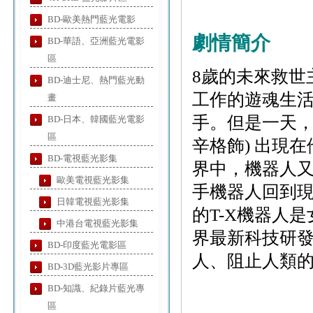
BD-歐美熱門藍光電影
劇情簡介
BD-華語、亞洲藍光電影
區
8歲的未來救世
BD-迪士尼、熱門藍光動
工作的遊魂生
畫
手。但是一天，約
BD-日本、韓國藍光電影
區
辛格飾) 出現
BD-電視藍光影集
界中，機器人又
歐美電視藍光影集
手機器人回到現
日韓電視藍光影集
的T-X機器人
中港台電視藍光影集
界最新科技研發
BD-印度藍光電影區
人、阻止人類
BD-3D藍光影片專區
BD-知識、紀錄片藍光專
區