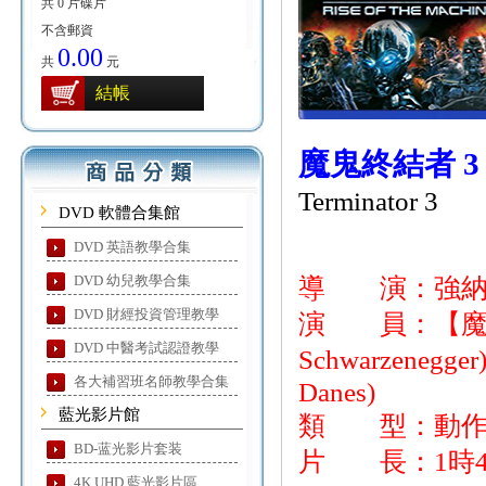
共 0 片碟片
不含郵資
0.00
共
元
結帳
魔鬼終結者 3
Terminator 3
DVD 軟體合集館
DVD 英語教學合集
DVD 幼兒教學合集
導 演：強納森馬斯
DVD 財經投資管理教學
演 員：【魔鬼
DVD 中醫考試認證教學
Schwarzene
各大補習班名師教學合集
Danes)
藍光影片館
類 型：動作
BD-蓝光影片套装
片 長：1時4
4K UHD 藍光影片區