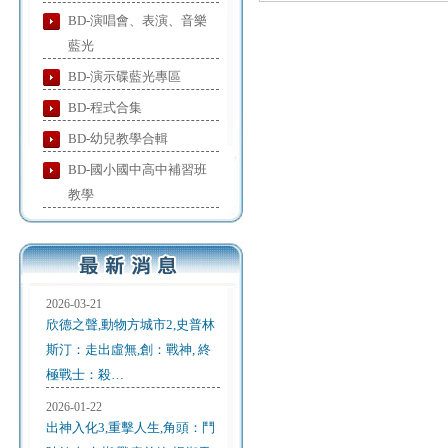
BD-演唱會、表演、音樂
藍光
BD-演示碟藍光專區
BD-程式合集
BD-幼兒教學合輯
BD-國小國中高中補習班
教學
2026-03-21
欣德之聲,動物方城市2,史普林
斯汀：走出虛無,創：戰神, 終
極戰士：殺…
2026-01-22
出神入化3,重擊人生,角頭：鬥