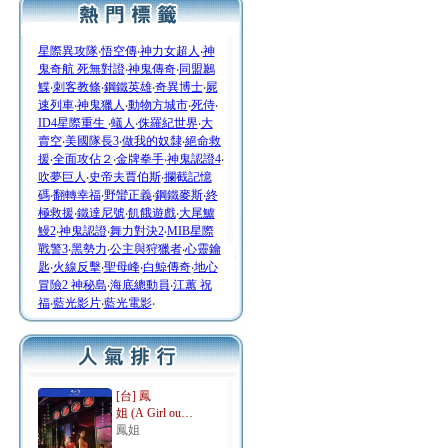
星際異攻隊
‧
悟空傳
‧
神力女超人
‧
神
鬼奇航 死無對證
‧
神鬼傳奇
‧
同盟鶼
鰈
‧
刺客教條
‧
鋼鐵英雄
‧
奇異博士
‧
屍
速列車
‧
神鬼獵人
‧
動物方城市
‧
死侍
‧
ID4星際重生
‧
蟻人
‧
侏羅紀世界
‧
大
賣空
‧
美國隊長3
‧
做我的奴隸
‧
絕命救
援
‧
全面攻佔２
‧
金牌拳手
‧
神鬼認證4
‧
吹夢巨人
‧
史帝夫賈伯斯
‧
攔截記憶
碼
‧
翻轉幸福
‧
野蠻正義
‧
鋼鐵麥斯
‧
終
極救援
‧
鐵達尼號
‧
飢餓遊戲
‧
大尾鱸
鰻2
‧
神鬼認證
‧
舞力對決2
‧
MIB星際
戰警3
‧
黑勢力
‧
公主與狩獵者
‧
心靈鑰
匙
‧
火線反擊
‧
聖母峰
‧
白鯨傳奇
‧
地心
冒險2 神秘島
‧
海底總動員
‧
江蕙 祝
福
‧
藍光影片
‧
藍光電影
‧
[台] 鳳
姐 (A Girl ou…
鳳姐