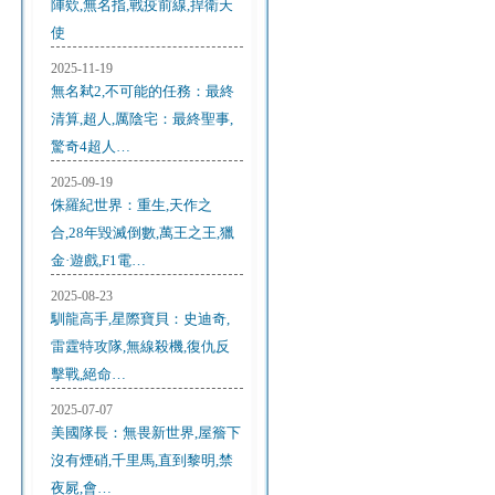
陣欸,無名指,戰疫前線,捍衛天
使
2025-11-19
無名弒2,不可能的任務：最終
清算,超人,厲陰宅：最終聖事,
驚奇4超人…
2025-09-19
侏羅紀世界：重生,天作之
合,28年毀滅倒數,萬王之王,獵
金·遊戲,F1電…
2025-08-23
馴龍高手,星際寶貝：史迪奇,
雷霆特攻隊,無線殺機,復仇反
擊戰,絕命…
2025-07-07
美國隊長：無畏新世界,屋簷下
沒有煙硝,千里馬,直到黎明,禁
夜屍,會…