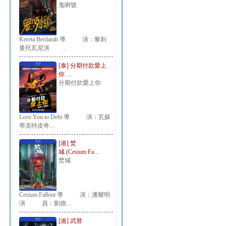
鬼咧號
Kereta Berdarah 導 演：黎刹
曼托瓦尼演 …
[泰] 分期付款愛上
你 …
分期付款愛上你
Love You to Debt 導 演：瓦蘇
蒂克特皮奇…
[港] 焚
城 (Cesium Fa…
焚城
Cesium Fallout 導 演：潘耀明
演 員：劉德…
[港] 武替