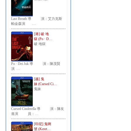
Last Breath 導 演：艾力克斯
帕金森演 …
[港] 破·地
獄 (Po · D…
破·地獄
Po · Dei Juk 導 演：陳茂賢
演 …
[越] 鬼
妹 (Cursed Ci…
鬼妹
Cursed Cinderella 導 演：陳友
進演 員：…
[印尼] 鬼咧
號 (Keret…