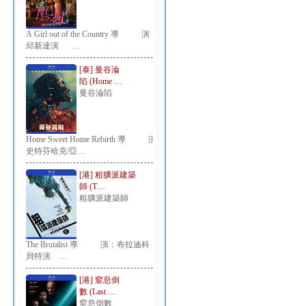
A Girl out of the Country 導 演：
邱新達演 …
[泰] 曼谷淪
陷 (Home …
曼谷淪陷
Home Sweet Home Rebirth 導 演：
史特芬哈克/亞…
[港] 粗獷派建築
師 (T…
粗獷派建築師
The Brutalist 導 演：布拉迪科
貝特演 …
[港] 窒息倒
數 (Last …
窒息倒數