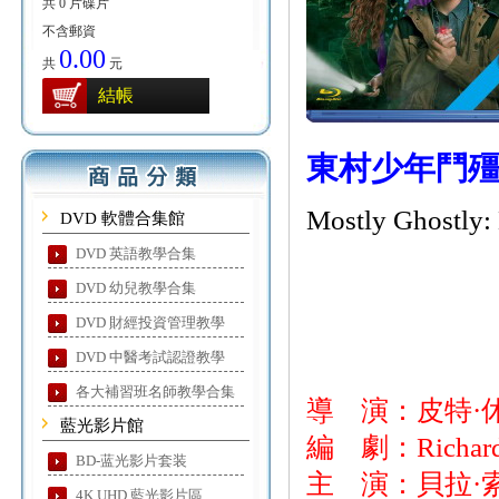
共 0 片碟片
不含郵資
0.00
共
元
結帳
東村少年鬥
Mostly Ghostly:
DVD 軟體合集館
DVD 英語教學合集
DVD 幼兒教學合集
DVD 財經投資管理教學
DVD 中醫考試認證教學
各大補習班名師教學合集
導 演：皮特·
藍光影片館
編 劇：Richard 
BD-蓝光影片套装
主 演：貝拉·索恩
4K UHD 藍光影片區