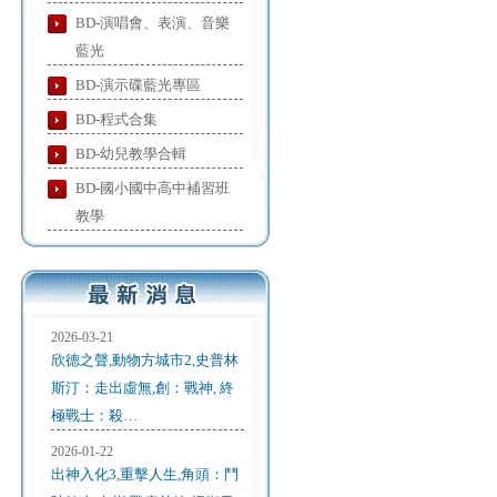
BD-演唱會、表演、音樂
藍光
BD-演示碟藍光專區
BD-程式合集
BD-幼兒教學合輯
BD-國小國中高中補習班
教學
2026-03-21
欣德之聲,動物方城市2,史普林
斯汀：走出虛無,創：戰神, 終
極戰士：殺…
2026-01-22
出神入化3,重擊人生,角頭：鬥