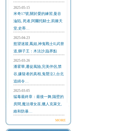
2025-05-15
米奇17號,關於愛的練習,曼谷
淪陷, 死者,阿爾托騎士,荊棘天
堂,史蒂…
2025-04-23
慾望迷蹤,鳳姐,神鬼戰士II,武替
道,獅子王：木法沙,臨界點
2025-03-26
潘霍華,遷徒風險,完美伴侶,禁
谷,嫌疑者的真相,鬼聲泣2,台北
追緝令…
2025-03-05
猛毒最終章：最後一舞,隔壁的
房間,魔法壞女巫,獵人克萊文,
維和防暴…
MORE