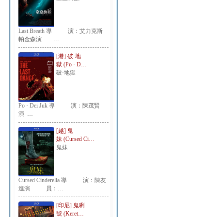
Last Breath 導 演：艾力克斯
帕金森演 …
[港] 破·地
獄 (Po · D…
破·地獄
Po · Dei Juk 導 演：陳茂賢
演 …
[越] 鬼
妹 (Cursed Ci…
鬼妹
Cursed Cinderella 導 演：陳友
進演 員：…
[印尼] 鬼咧
號 (Keret…