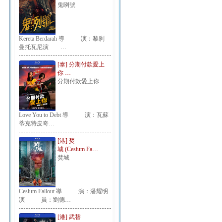
鬼咧號
Kereta Berdarah 導 演：黎刹
曼托瓦尼演 …
[泰] 分期付款愛上
你 …
分期付款愛上你
Love You to Debt 導 演：瓦蘇
蒂克特皮奇…
[港] 焚
城 (Cesium Fa…
焚城
Cesium Fallout 導 演：潘耀明
演 員：劉德…
[港] 武替