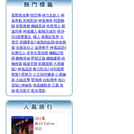
星際異攻隊
‧
悟空傳
‧
神力女超人
‧
神
鬼奇航 死無對證
‧
神鬼傳奇
‧
同盟鶼
鰈
‧
刺客教條
‧
鋼鐵英雄
‧
奇異博士
‧
屍
速列車
‧
神鬼獵人
‧
動物方城市
‧
死侍
‧
ID4星際重生
‧
蟻人
‧
侏羅紀世界
‧
大
賣空
‧
美國隊長3
‧
做我的奴隸
‧
絕命救
援
‧
全面攻佔２
‧
金牌拳手
‧
神鬼認證4
‧
吹夢巨人
‧
史帝夫賈伯斯
‧
攔截記憶
碼
‧
翻轉幸福
‧
野蠻正義
‧
鋼鐵麥斯
‧
終
極救援
‧
鐵達尼號
‧
飢餓遊戲
‧
大尾鱸
鰻2
‧
神鬼認證
‧
舞力對決2
‧
MIB星際
戰警3
‧
黑勢力
‧
公主與狩獵者
‧
心靈鑰
匙
‧
火線反擊
‧
聖母峰
‧
白鯨傳奇
‧
地心
冒險2 神秘島
‧
海底總動員
‧
江蕙 祝
福
‧
藍光影片
‧
藍光電影
‧
[台] 鳳
姐 (A Girl ou…
鳳姐