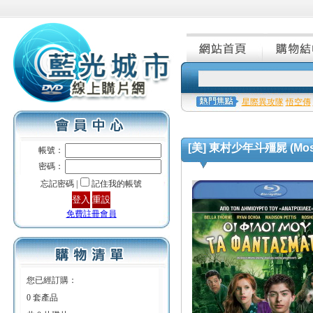
星際異攻隊
悟空傳
[美] 東村少年斗殭屍 (Mostly 
帳號：
密碼：
忘記密碼 |
記住我的帳號
免費註冊會員
您已經訂購：
0 套產品