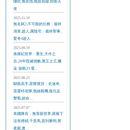
陣欸,無名指,戰疫前線,捍衛天
使
2025-11-19
無名弒2,不可能的任務：最終
清算,超人,厲陰宅：最終聖事,
驚奇4超人…
2025-09-19
侏羅紀世界：重生,天作之
合,28年毀滅倒數,萬王之王,獵
金·遊戲,F1電…
2025-08-23
馴龍高手,星際寶貝：史迪奇,
雷霆特攻隊,無線殺機,復仇反
擊戰,絕命…
2025-07-07
美國隊長：無畏新世界,屋簷下
沒有煙硝,千里馬,直到黎明,禁
夜屍,會…