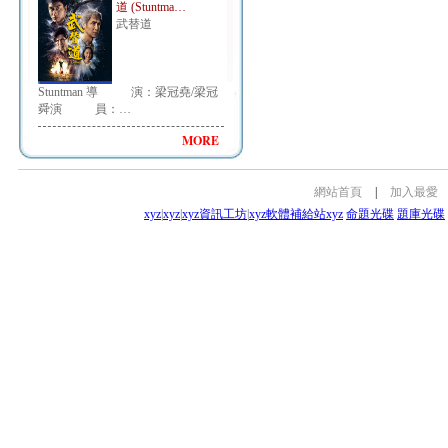
道 (Stuntma…
武替道
Stuntman 導 演：梁冠堯/梁冠
舜演 員：…
MORE
網站首頁
|
加入最愛
xyz
|
xyz
|
xyz資訊工坊
|
xyz軟體補給站
xyz
命題光碟
題庫光碟