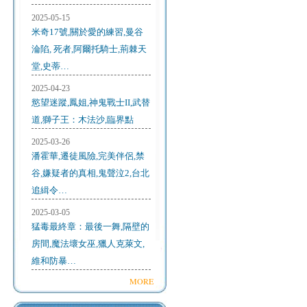
2025-05-15
米奇17號,關於愛的練習,曼谷
淪陷, 死者,阿爾托騎士,荊棘天
堂,史蒂…
2025-04-23
慾望迷蹤,鳳姐,神鬼戰士II,武替
道,獅子王：木法沙,臨界點
2025-03-26
潘霍華,遷徒風險,完美伴侶,禁
谷,嫌疑者的真相,鬼聲泣2,台北
追緝令…
2025-03-05
猛毒最終章：最後一舞,隔壁的
房間,魔法壞女巫,獵人克萊文,
維和防暴…
MORE