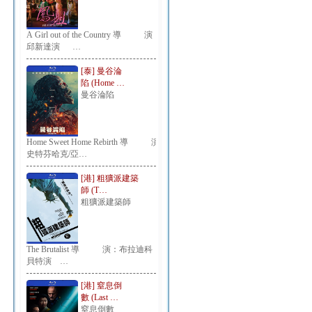
A Girl out of the Country 導 演：
邱新達演 …
[泰] 曼谷淪
陷 (Home …
曼谷淪陷
Home Sweet Home Rebirth 導 演：
史特芬哈克/亞…
[港] 粗獷派建築
師 (T…
粗獷派建築師
The Brutalist 導 演：布拉迪科
貝特演 …
[港] 窒息倒
數 (Last …
窒息倒數