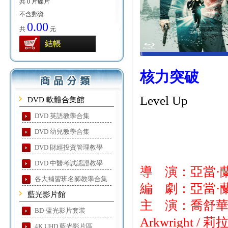
共 0 片碟片
不含郵資
0.00
共
元
結帳
核力突破
Level Up
DVD 軟體合集館
DVD 英語教學合集
DVD 幼兒教學合集
DVD 財經投資管理教學
DVD 中醫考試認證教學
導 演：亞當·
各大補習班名師教學合集
編 劇：亞當·蘭
藍光影片館
主 演：喬舒華·鮑曼
BD-蓝光影片套装
Arkwright / 
4K UHD 藍光影片區