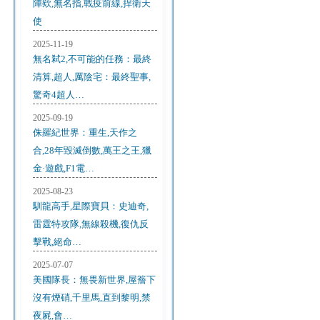
陣欸,無名指,戰疫前線,捍衛天
使
2025-11-19
無名弒2,不可能的任務：最終
清算,超人,厲陰宅：最終聖事,
驚奇4超人…
2025-09-19
侏羅紀世界：重生,天作之
合,28年毀滅倒數,萬王之王,獵
金·遊戲,F1電…
2025-08-23
馴龍高手,星際寶貝：史迪奇,
雷霆特攻隊,無線殺機,復仇反
擊戰,絕命…
2025-07-07
美國隊長：無畏新世界,屋簷下
沒有煙硝,千里馬,直到黎明,禁
夜屍,會…