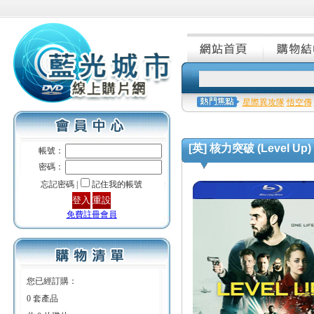
星際異攻隊
悟空傳
[英] 核力突破 (Level Up) 
帳號：
密碼：
忘記密碼 |
記住我的帳號
免費註冊會員
您已經訂購：
0 套產品