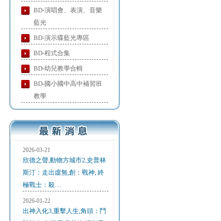
BD-演唱會、表演、音樂
藍光
BD-演示碟藍光專區
BD-程式合集
BD-幼兒教學合輯
BD-國小國中高中補習班
教學
2026-03-21
欣德之聲,動物方城市2,史普林
斯汀：走出虛無,創：戰神, 終
極戰士：殺…
2026-01-22
出神入化3,重擊人生,角頭：鬥