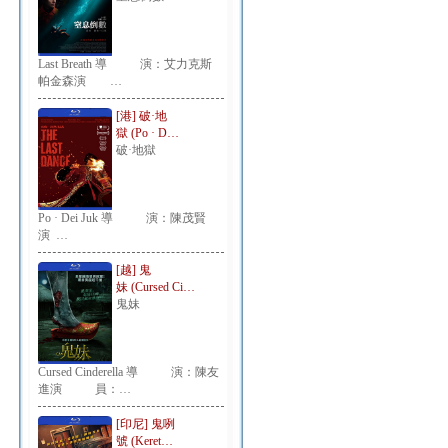
Last Breath 導 演：艾力克斯
帕金森演 …
[港] 破·地
獄 (Po · D…
破·地獄
Po · Dei Juk 導 演：陳茂賢
演 …
[越] 鬼
妹 (Cursed Ci…
鬼妹
Cursed Cinderella 導 演：陳友
進演 員：…
[印尼] 鬼咧
號 (Keret…