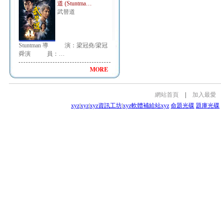
道 (Stuntma…
武替道
Stuntman 導 演：梁冠堯/梁冠
舜演 員：…
MORE
網站首頁
|
加入最愛
xyz
|
xyz
|
xyz資訊工坊
|
xyz軟體補給站
xyz
命題光碟
題庫光碟