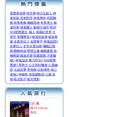
星際異攻隊
‧
悟空傳
‧
神力女超人
‧
神
鬼奇航 死無對證
‧
神鬼傳奇
‧
同盟鶼
鰈
‧
刺客教條
‧
鋼鐵英雄
‧
奇異博士
‧
屍
速列車
‧
神鬼獵人
‧
動物方城市
‧
死侍
‧
ID4星際重生
‧
蟻人
‧
侏羅紀世界
‧
大
賣空
‧
美國隊長3
‧
做我的奴隸
‧
絕命救
援
‧
全面攻佔２
‧
金牌拳手
‧
神鬼認證4
‧
吹夢巨人
‧
史帝夫賈伯斯
‧
攔截記憶
碼
‧
翻轉幸福
‧
野蠻正義
‧
鋼鐵麥斯
‧
終
極救援
‧
鐵達尼號
‧
飢餓遊戲
‧
大尾鱸
鰻2
‧
神鬼認證
‧
舞力對決2
‧
MIB星際
戰警3
‧
黑勢力
‧
公主與狩獵者
‧
心靈鑰
匙
‧
火線反擊
‧
聖母峰
‧
白鯨傳奇
‧
地心
冒險2 神秘島
‧
海底總動員
‧
江蕙 祝
福
‧
藍光影片
‧
藍光電影
‧
[台] 鳳
姐 (A Girl ou…
鳳姐