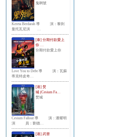
鬼咧號
Kereta Berdarah 導 演：黎刹
曼托瓦尼演 …
[泰] 分期付款愛上
你 …
分期付款愛上你
Love You to Debt 導 演：瓦蘇
蒂克特皮奇…
[港] 焚
城 (Cesium Fa…
焚城
Cesium Fallout 導 演：潘耀明
演 員：劉德…
[港] 武替