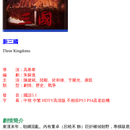
新三國
Three Kingdoms
導
演：高希希
編
劇：朱蘇進
主
演：陳建斌、陸毅、於和偉、于榮光、康凱
類
型：劇情、歷史、戰爭
發
音：國語5.1
字
幕：中簡 中繁 HDTV高清版 不相容PS3 PS4及老款機
劇情簡介
東漢末年，朝綱混亂。內有董卓（呂曉禾 飾）巨奸權傾朝野，專橫跋