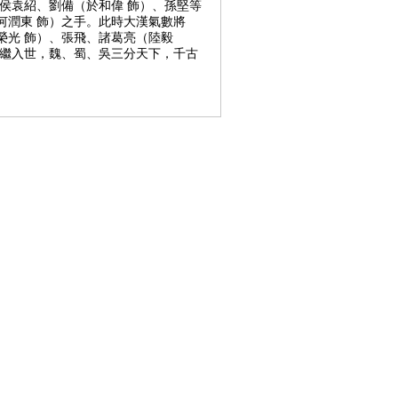
侯袁紹、劉備（於和偉 飾）、孫堅等
何潤東 飾）之手。此時大漢氣數將
榮光 飾）、張飛、諸葛亮（陸毅
相繼入世，魏、蜀、吳三分天下，千古