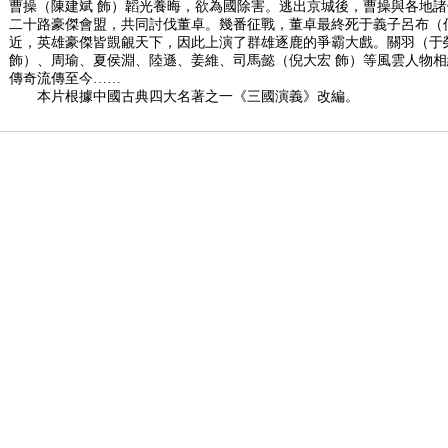
曹操（陳建斌 飾）韜光養晦，欲為國除害。逃出京城後，曹操與各地諸
二十路豪傑會盟，共同討伐董卓。幾番征戰，董卓最終死于義子呂布（
近，英雄豪傑皆覬覦天下，因此上演了群雄逐鹿的爭霸大戲。關羽（于
飾）、周瑜、夏侯淵、陸遜、姜維、司馬懿（倪大宏 飾）等風雲人物
傳奇流傳至今……
本片根據中國古典四大名著之一《三國演義》改編。