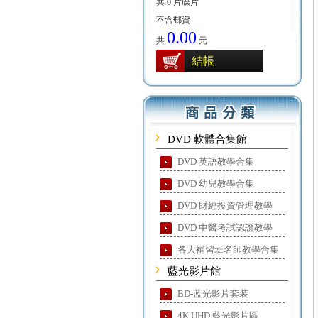
共 0 片碟片
不含郵資
0.00
共
元
結帳
DVD 軟體合集館
DVD 英語教學合集
DVD 幼兒教學合集
DVD 財經投資管理教學
DVD 中醫考試認證教學
各大補習班名師教學合集
藍光影片館
BD-蓝光影片套装
4K UHD 藍光影片區