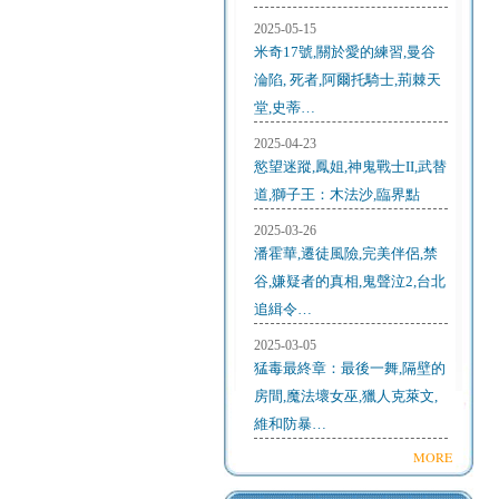
2025-05-15
米奇17號,關於愛的練習,曼谷
淪陷, 死者,阿爾托騎士,荊棘天
堂,史蒂…
2025-04-23
慾望迷蹤,鳳姐,神鬼戰士II,武替
道,獅子王：木法沙,臨界點
2025-03-26
潘霍華,遷徒風險,完美伴侶,禁
谷,嫌疑者的真相,鬼聲泣2,台北
追緝令…
2025-03-05
猛毒最終章：最後一舞,隔壁的
房間,魔法壞女巫,獵人克萊文,
維和防暴…
MORE