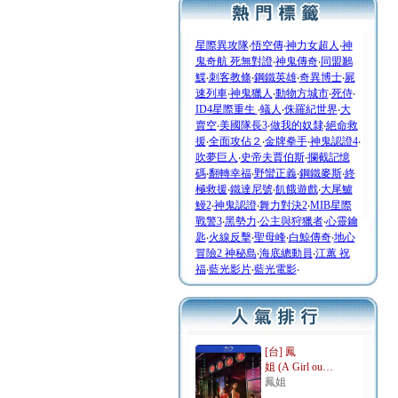
星際異攻隊
‧
悟空傳
‧
神力女超人
‧
神
鬼奇航 死無對證
‧
神鬼傳奇
‧
同盟鶼
鰈
‧
刺客教條
‧
鋼鐵英雄
‧
奇異博士
‧
屍
速列車
‧
神鬼獵人
‧
動物方城市
‧
死侍
‧
ID4星際重生
‧
蟻人
‧
侏羅紀世界
‧
大
賣空
‧
美國隊長3
‧
做我的奴隸
‧
絕命救
援
‧
全面攻佔２
‧
金牌拳手
‧
神鬼認證4
‧
吹夢巨人
‧
史帝夫賈伯斯
‧
攔截記憶
碼
‧
翻轉幸福
‧
野蠻正義
‧
鋼鐵麥斯
‧
終
極救援
‧
鐵達尼號
‧
飢餓遊戲
‧
大尾鱸
鰻2
‧
神鬼認證
‧
舞力對決2
‧
MIB星際
戰警3
‧
黑勢力
‧
公主與狩獵者
‧
心靈鑰
匙
‧
火線反擊
‧
聖母峰
‧
白鯨傳奇
‧
地心
冒險2 神秘島
‧
海底總動員
‧
江蕙 祝
福
‧
藍光影片
‧
藍光電影
‧
[台] 鳳
姐 (A Girl ou…
鳳姐