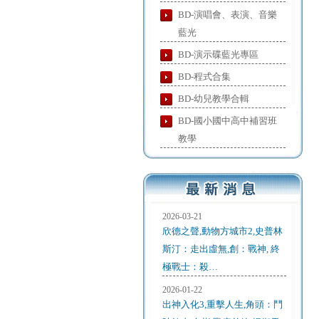
BD-演唱會、表演、音樂
藍光
BD-演示碟藍光專區
BD-程式合集
BD-幼兒教學合輯
BD-國小國中高中補習班
教學
2026-03-21
欣德之聲,動物方城市2,史普林
斯汀：走出虛無,創：戰神, 終
極戰士：殺…
2026-01-22
出神入化3,重擊人生,角頭：鬥