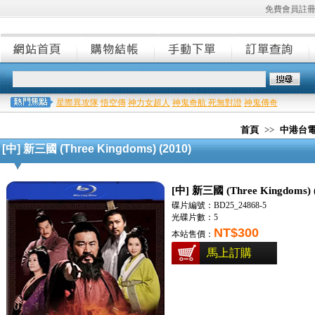
免費會員註
星際異攻隊
悟空傳
神力女超人
神鬼奇航 死無對證
神鬼傳奇
首頁
>>
中港台
[中] 新三國 (Three Kingdoms) (2010)
[中] 新三國 (Three Kingdoms) 
碟片編號：BD25_24868-5
光碟片數：5
NT$300
本站售價：
馬上訂購