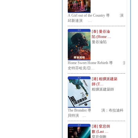
A Girl out of the Country 導 演：
邱新達演 …
[泰] 曼谷淪
陷 (Home …
曼谷淪陷
Home Sweet Home Rebirth 導 演：
史特芬哈克/亞…
[港] 粗獷派建築
師 (T…
粗獷派建築師
The Brutalist 導 演：布拉迪科
貝特演 …
[港] 窒息倒
數 (Last …
窒息倒數