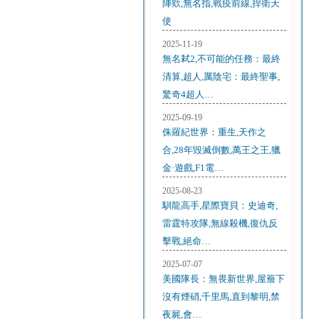
陣欸,無名指,戰疫前線,捍衛天
使
2025-11-19
無名弒2,不可能的任務：最終
清算,超人,厲陰宅：最終聖事,
驚奇4超人…
2025-09-19
侏羅紀世界：重生,天作之
合,28年毀滅倒數,萬王之王,獵
金·遊戲,F1電…
2025-08-23
馴龍高手,星際寶貝：史迪奇,
雷霆特攻隊,無線殺機,復仇反
擊戰,絕命…
2025-07-07
美國隊長：無畏新世界,屋簷下
沒有煙硝,千里馬,直到黎明,禁
夜屍,會…