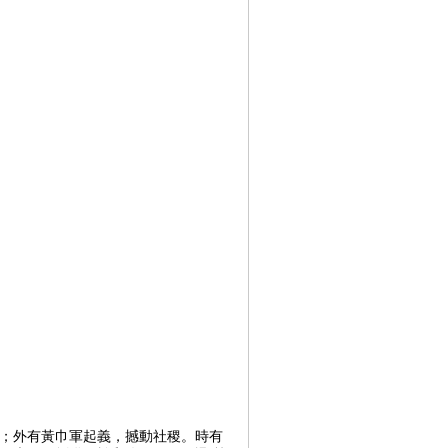
扈；外有黃巾軍起義，撼動社稷。時有