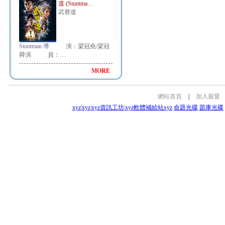
道 (Stuntma…
武替道
Stuntman 導 演：梁冠堯/梁冠
舜演 員：…
MORE
網站首頁
|
加入最愛
xyz
|
xyz
|
xyz資訊工坊
|
xyz軟體補給站
xyz
命題光碟
題庫光碟