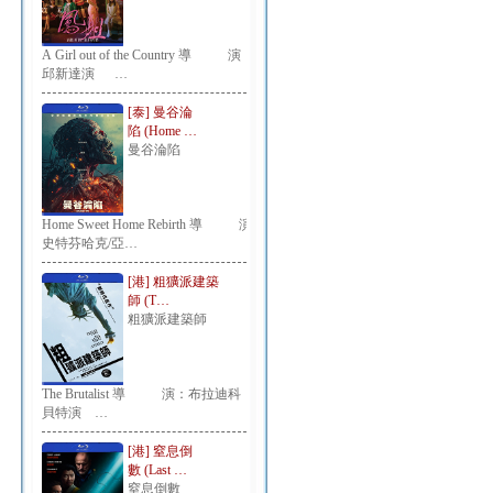
A Girl out of the Country 導 演：
邱新達演 …
[泰] 曼谷淪
陷 (Home …
曼谷淪陷
Home Sweet Home Rebirth 導 演：
史特芬哈克/亞…
[港] 粗獷派建築
師 (T…
粗獷派建築師
The Brutalist 導 演：布拉迪科
貝特演 …
[港] 窒息倒
數 (Last …
窒息倒數