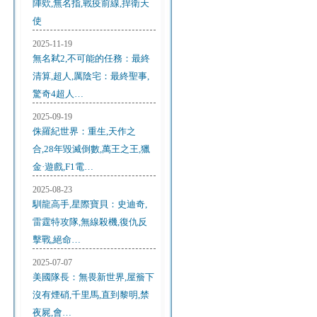
陣欸,無名指,戰疫前線,捍衛天
使
2025-11-19
無名弒2,不可能的任務：最終
清算,超人,厲陰宅：最終聖事,
驚奇4超人…
2025-09-19
侏羅紀世界：重生,天作之
合,28年毀滅倒數,萬王之王,獵
金·遊戲,F1電…
2025-08-23
馴龍高手,星際寶貝：史迪奇,
雷霆特攻隊,無線殺機,復仇反
擊戰,絕命…
2025-07-07
美國隊長：無畏新世界,屋簷下
沒有煙硝,千里馬,直到黎明,禁
夜屍,會…