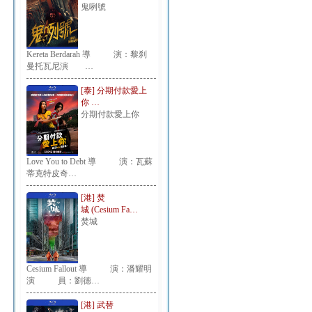
鬼咧號
Kereta Berdarah 導 演：黎刹
曼托瓦尼演 …
[泰] 分期付款愛上
你 …
分期付款愛上你
Love You to Debt 導 演：瓦蘇
蒂克特皮奇…
[港] 焚
城 (Cesium Fa…
焚城
Cesium Fallout 導 演：潘耀明
演 員：劉德…
[港] 武替