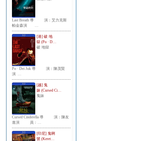
Last Breath 導 演：艾力克斯
帕金森演 …
[港] 破·地
獄 (Po · D…
破·地獄
Po · Dei Juk 導 演：陳茂賢
演 …
[越] 鬼
妹 (Cursed Ci…
鬼妹
Cursed Cinderella 導 演：陳友
進演 員：…
[印尼] 鬼咧
號 (Keret…