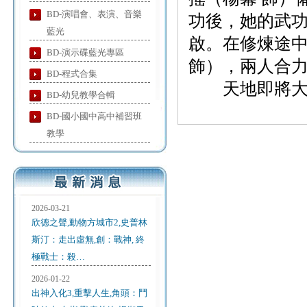
BD-演唱會、表演、音樂
功後，她的武
藍光
啟。在修煉途
BD-演示碟藍光專區
飾），兩人合
BD-程式合集
天地即將大變
BD-幼兒教學合輯
BD-國小國中高中補習班
教學
2026-03-21
欣德之聲,動物方城市2,史普林
斯汀：走出虛無,創：戰神, 終
極戰士：殺…
2026-01-22
出神入化3,重擊人生,角頭：鬥