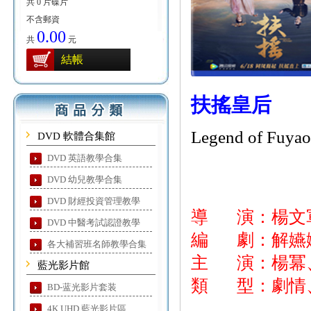
共 0 片碟片
不含郵資
0.00
共
元
結帳
扶搖皇后
Legend of Fuyao
DVD 軟體合集館
DVD 英語教學合集
DVD 幼兒教學合集
DVD 財經投資管理教學
導
演：楊文
DVD 中醫考試認證教學
編
劇：解嬿
各大補習班名師教學合集
主
演：楊冪
藍光影片館
類
型：劇情
BD-蓝光影片套装
4K UHD 藍光影片區