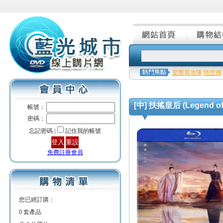
星際異攻隊
悟空傳
[中] 扶搖皇后 (Legend of 
帳號：
密碼：
忘記密碼 |
記住我的帳號
免費註冊會員
您已經訂購：
0 套產品