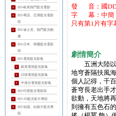
發
音：國DD2
BD-歐美熱門藍光電影
字
幕：中簡
BD-華語、亞洲藍光電影
區
只有第1片有字幕，
BD-迪士尼、熱門藍光動
畫
BD-日本、韓國藍光電影
區
劇情簡介
BD-電視藍光影集
五洲大陸以天
歐美電視藍光影集
地穹蒼隔扶風
日韓電視藍光影集
個人記得，千
中港台電視藍光影集
蒼穹長老出手
BD-印度藍光電影區
欲動，天地將
BD-3D藍光影片專區
到擁有五色石
BD-知識、紀錄片藍光專
區
搖（楊冪 飾）