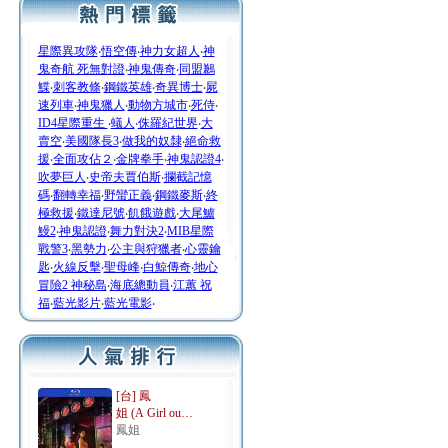
星際異攻隊
‧
悟空傳
‧
神力女超人
‧
神
鬼奇航 死無對證
‧
神鬼傳奇
‧
同盟鶼
鰈
‧
刺客教條
‧
鋼鐵英雄
‧
奇異博士
‧
屍
速列車
‧
神鬼獵人
‧
動物方城市
‧
死侍
‧
ID4星際重生
‧
蟻人
‧
侏羅紀世界
‧
大
賣空
‧
美國隊長3
‧
做我的奴隸
‧
絕命救
援
‧
全面攻佔２
‧
金牌拳手
‧
神鬼認證4
‧
吹夢巨人
‧
史帝夫賈伯斯
‧
攔截記憶
碼
‧
翻轉幸福
‧
野蠻正義
‧
鋼鐵麥斯
‧
終
極救援
‧
鐵達尼號
‧
飢餓遊戲
‧
大尾鱸
鰻2
‧
神鬼認證
‧
舞力對決2
‧
MIB星際
戰警3
‧
黑勢力
‧
公主與狩獵者
‧
心靈鑰
匙
‧
火線反擊
‧
聖母峰
‧
白鯨傳奇
‧
地心
冒險2 神秘島
‧
海底總動員
‧
江蕙 祝
福
‧
藍光影片
‧
藍光電影
‧
[台] 鳳
姐 (A Girl ou…
鳳姐