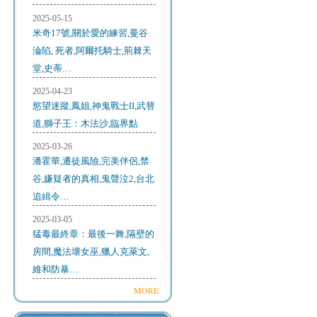
2025-05-15
米奇17號,關於愛的練習,曼谷
淪陷, 死者,阿爾托騎士,荊棘天
堂,史蒂…
2025-04-23
慾望迷蹤,鳳姐,神鬼戰士II,武替
道,獅子王：木法沙,臨界點
2025-03-26
潘霍華,遷徒風險,完美伴侶,禁
谷,嫌疑者的真相,鬼聲泣2,台北
追緝令…
2025-03-05
猛毒最終章：最後一舞,隔壁的
房間,魔法壞女巫,獵人克萊文,
維和防暴…
MORE