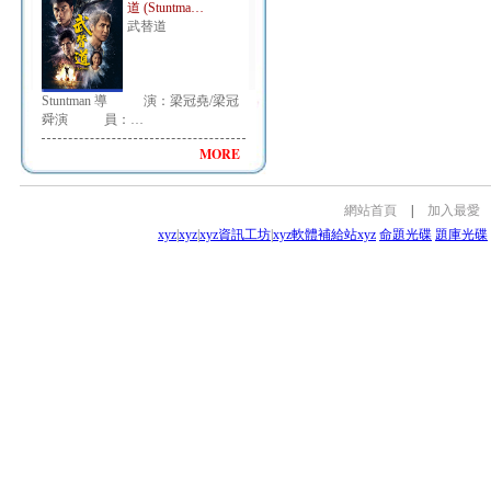
道 (Stuntma…
武替道
Stuntman 導 演：梁冠堯/梁冠
舜演 員：…
MORE
網站首頁
|
加入最愛
xyz
|
xyz
|
xyz資訊工坊
|
xyz軟體補給站
xyz
命題光碟
題庫光碟