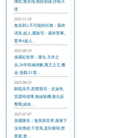
陣欸,無名指,戰疫前線,捍衛天
使
2025-11-19
無名弒2,不可能的任務：最終
清算,超人,厲陰宅：最終聖事,
驚奇4超人…
2025-09-19
侏羅紀世界：重生,天作之
合,28年毀滅倒數,萬王之王,獵
金·遊戲,F1電…
2025-08-23
馴龍高手,星際寶貝：史迪奇,
雷霆特攻隊,無線殺機,復仇反
擊戰,絕命…
2025-07-07
美國隊長：無畏新世界,屋簷下
沒有煙硝,千里馬,直到黎明,禁
夜屍,會…