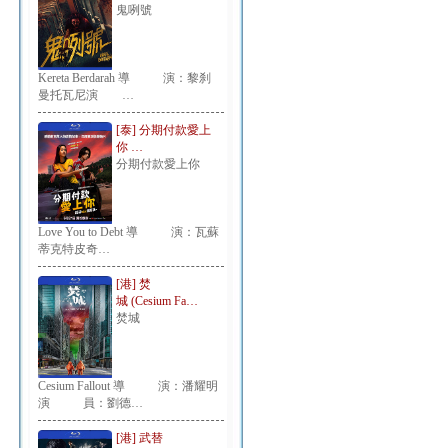
鬼咧號
Kereta Berdarah 導 演：黎刹
曼托瓦尼演 …
[泰] 分期付款愛上
你 …
分期付款愛上你
Love You to Debt 導 演：瓦蘇
蒂克特皮奇…
[港] 焚
城 (Cesium Fa…
焚城
Cesium Fallout 導 演：潘耀明
演 員：劉德…
[港] 武替