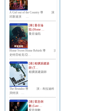
A Girl out of the Country 導 演：
邱新達演 …
[泰] 曼谷淪
陷 (Home …
曼谷淪陷
Home Sweet Home Rebirth 導 演：
史特芬哈克/亞…
[港] 粗獷派建築
師 (T…
粗獷派建築師
The Brutalist 導 演：布拉迪科
貝特演 …
[港] 窒息倒
數 (Last …
窒息倒數