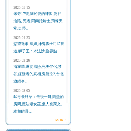
2025-05-15
米奇17號,關於愛的練習,曼谷
淪陷, 死者,阿爾托騎士,荊棘天
堂,史蒂…
2025-04-23
慾望迷蹤,鳳姐,神鬼戰士II,武替
道,獅子王：木法沙,臨界點
2025-03-26
潘霍華,遷徒風險,完美伴侶,禁
谷,嫌疑者的真相,鬼聲泣2,台北
追緝令…
2025-03-05
猛毒最終章：最後一舞,隔壁的
房間,魔法壞女巫,獵人克萊文,
維和防暴…
MORE