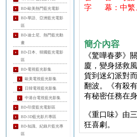
字 幕：中繁
BD-歐美熱門藍光電影
BD-華語、亞洲藍光電影
區
BD-迪士尼、熱門藍光動
簡介內容
畫
BD-日本、韓國藍光電影
《驚嘩春夢》關
區
廈，變身拯救
BD-電視藍光影集
貨到迷幻派對
歐美電視藍光影集
翻波。《有殺
日韓電視藍光影集
有秘密任務在
中港台電視藍光影集
BD-印度藍光電影區
《重口味》由
BD-3D藍光影片專區
狂喜劇。
BD-知識、紀錄片藍光專
區