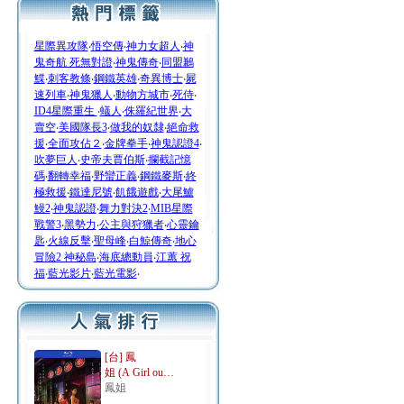
星際異攻隊
‧
悟空傳
‧
神力女超人
‧
神
鬼奇航 死無對證
‧
神鬼傳奇
‧
同盟鶼
鰈
‧
刺客教條
‧
鋼鐵英雄
‧
奇異博士
‧
屍
速列車
‧
神鬼獵人
‧
動物方城市
‧
死侍
‧
ID4星際重生
‧
蟻人
‧
侏羅紀世界
‧
大
賣空
‧
美國隊長3
‧
做我的奴隸
‧
絕命救
援
‧
全面攻佔２
‧
金牌拳手
‧
神鬼認證4
‧
吹夢巨人
‧
史帝夫賈伯斯
‧
攔截記憶
碼
‧
翻轉幸福
‧
野蠻正義
‧
鋼鐵麥斯
‧
終
極救援
‧
鐵達尼號
‧
飢餓遊戲
‧
大尾鱸
鰻2
‧
神鬼認證
‧
舞力對決2
‧
MIB星際
戰警3
‧
黑勢力
‧
公主與狩獵者
‧
心靈鑰
匙
‧
火線反擊
‧
聖母峰
‧
白鯨傳奇
‧
地心
冒險2 神秘島
‧
海底總動員
‧
江蕙 祝
福
‧
藍光影片
‧
藍光電影
‧
[台] 鳳
姐 (A Girl ou…
鳳姐