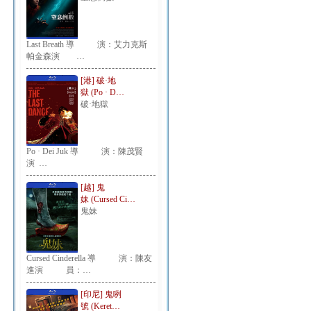
Last Breath 導 演：艾力克斯
帕金森演 …
[港] 破·地
獄 (Po · D…
破·地獄
Po · Dei Juk 導 演：陳茂賢
演 …
[越] 鬼
妹 (Cursed Ci…
鬼妹
Cursed Cinderella 導 演：陳友
進演 員：…
[印尼] 鬼咧
號 (Keret…