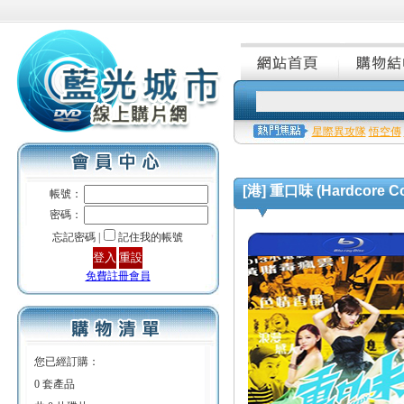
星際異攻隊
悟空傳
[港] 重口味 (Hardcore Co
帳號：
密碼：
忘記密碼 |
記住我的帳號
免費註冊會員
您已經訂購：
0 套產品