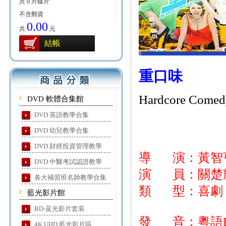
共 0 片碟片
不含郵資
0.00
共
元
結帳
重口味
Hardcore Comed
DVD 軟體合集館
DVD 英語教學合集
DVD 幼兒教學合集
DVD 財經投資管理教學
導 演：黃智
DVD 中醫考試認證教學
演 員：關楚
各大補習班名師教學合集
類 型：喜劇
藍光影片館
BD-蓝光影片套装
發 音：粵語DTS
4K UHD 藍光影片區