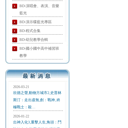
BD-演唱會、表演、音樂
藍光
BD-演示碟藍光專區
BD-程式合集
BD-幼兒教學合輯
BD-國小國中高中補習班
教學
2026-03-21
欣德之聲,動物方城市2,史普林
斯汀：走出虛無,創：戰神, 終
極戰士：殺…
2026-01-22
出神入化3,重擊人生,角頭：鬥