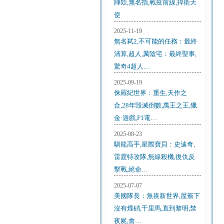
陣欸,無名指,戰疫前線,捍衛天
使
2025-11-19
無名弒2,不可能的任務：最終
清算,超人,厲陰宅：最終聖事,
驚奇4超人…
2025-09-19
侏羅紀世界：重生,天作之
合,28年毀滅倒數,萬王之王,獵
金·遊戲,F1電…
2025-08-23
馴龍高手,星際寶貝：史迪奇,
雷霆特攻隊,無線殺機,復仇反
擊戰,絕命…
2025-07-07
美國隊長：無畏新世界,屋簷下
沒有煙硝,千里馬,直到黎明,禁
夜屍,會…