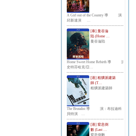
A Girl out of the Country 導 演：
邱新達演 …
[泰] 曼谷淪
陷 (Home …
曼谷淪陷
Home Sweet Home Rebirth 導 演：
史特芬哈克/亞…
[港] 粗獷派建築
師 (T…
粗獷派建築師
The Brutalist 導 演：布拉迪科
貝特演 …
[港] 窒息倒
數 (Last …
窒息倒數