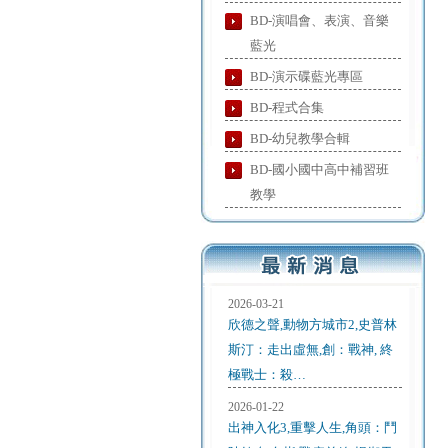
BD-演唱會、表演、音樂
藍光
BD-演示碟藍光專區
BD-程式合集
BD-幼兒教學合輯
BD-國小國中高中補習班
教學
2026-03-21
欣德之聲,動物方城市2,史普林
斯汀：走出虛無,創：戰神, 終
極戰士：殺…
2026-01-22
出神入化3,重擊人生,角頭：鬥