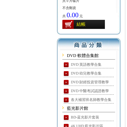
共 0 片碟片
不含郵資
0.00
共
元
結帳
DVD 軟體合集館
DVD 英語教學合集
DVD 幼兒教學合集
DVD 財經投資管理教學
DVD 中醫考試認證教學
各大補習班名師教學合集
藍光影片館
BD-蓝光影片套装
4K UHD 藍光影片區