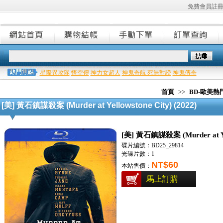
免費會員註
星際異攻隊
悟空傳
神力女超人
神鬼奇航 死無對證
神鬼傳奇
首頁
>>
BD-歐美
[美] 黃石鎮謀殺案 (Murder at Yellowstone City) (2022)
[美] 黃石鎮謀殺案 (Murder at Yell
碟片編號：BD25_29814
光碟片數：1
NT$60
本站售價：
馬上訂購