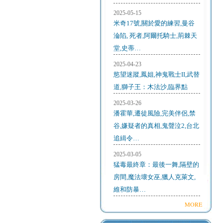
2025-05-15
米奇17號,關於愛的練習,曼谷
淪陷, 死者,阿爾托騎士,荊棘天
堂,史蒂…
2025-04-23
慾望迷蹤,鳳姐,神鬼戰士II,武替
道,獅子王：木法沙,臨界點
2025-03-26
潘霍華,遷徒風險,完美伴侶,禁
谷,嫌疑者的真相,鬼聲泣2,台北
追緝令…
2025-03-05
猛毒最終章：最後一舞,隔壁的
房間,魔法壞女巫,獵人克萊文,
維和防暴…
MORE