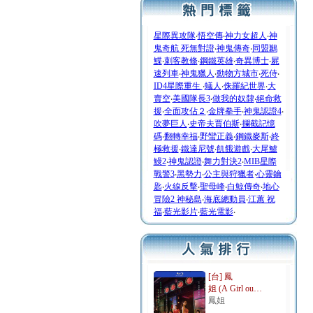
星際異攻隊
‧
悟空傳
‧
神力女超人
‧
神
鬼奇航 死無對證
‧
神鬼傳奇
‧
同盟鶼
鰈
‧
刺客教條
‧
鋼鐵英雄
‧
奇異博士
‧
屍
速列車
‧
神鬼獵人
‧
動物方城市
‧
死侍
‧
ID4星際重生
‧
蟻人
‧
侏羅紀世界
‧
大
賣空
‧
美國隊長3
‧
做我的奴隸
‧
絕命救
援
‧
全面攻佔２
‧
金牌拳手
‧
神鬼認證4
‧
吹夢巨人
‧
史帝夫賈伯斯
‧
攔截記憶
碼
‧
翻轉幸福
‧
野蠻正義
‧
鋼鐵麥斯
‧
終
極救援
‧
鐵達尼號
‧
飢餓遊戲
‧
大尾鱸
鰻2
‧
神鬼認證
‧
舞力對決2
‧
MIB星際
戰警3
‧
黑勢力
‧
公主與狩獵者
‧
心靈鑰
匙
‧
火線反擊
‧
聖母峰
‧
白鯨傳奇
‧
地心
冒險2 神秘島
‧
海底總動員
‧
江蕙 祝
福
‧
藍光影片
‧
藍光電影
‧
[台] 鳳
姐 (A Girl ou…
鳳姐