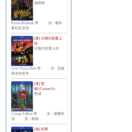
鬼咧號
Kereta Berdarah 導 演：黎刹
曼托瓦尼演 …
[泰] 分期付款愛上
你 …
分期付款愛上你
Love You to Debt 導 演：瓦蘇
蒂克特皮奇…
[港] 焚
城 (Cesium Fa…
焚城
Cesium Fallout 導 演：潘耀明
演 員：劉德…
[港] 武替