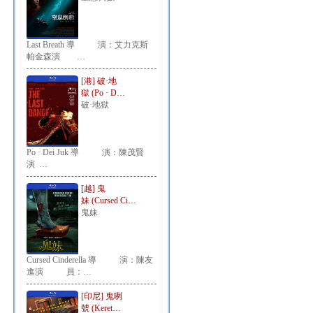
Last Breath 導 演：艾力克斯
帕金森演 …
[港] 破·地
獄 (Po · D…
破·地獄
Po · Dei Juk 導 演：陳茂賢
演 …
[越] 鬼
妹 (Cursed Ci…
鬼妹
Cursed Cinderella 導 演：陳友
進演 員：…
[印尼] 鬼咧
號 (Keret…