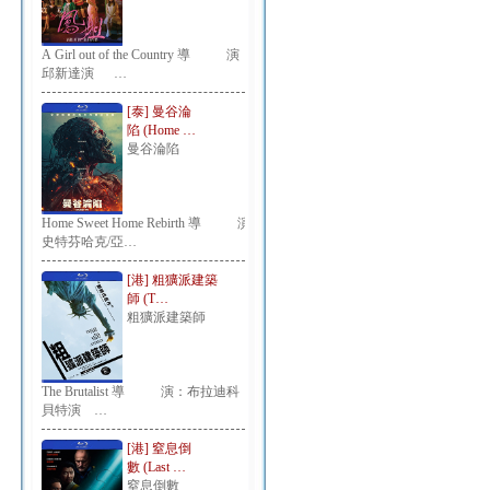
A Girl out of the Country 導 演：
邱新達演 …
[泰] 曼谷淪
陷 (Home …
曼谷淪陷
Home Sweet Home Rebirth 導 演：
史特芬哈克/亞…
[港] 粗獷派建築
師 (T…
粗獷派建築師
The Brutalist 導 演：布拉迪科
貝特演 …
[港] 窒息倒
數 (Last …
窒息倒數