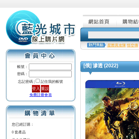
星際異攻隊
悟空傳
[俄] 滲透 (2022)
帳號：
密碼：
忘記密碼 |
記住我的帳號
免費註冊會員
您已經訂購：
0 套產品