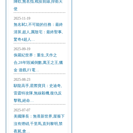
陣欸,無名指,戰疫前線,捍衛天
使
2025-11-19
無名弒2,不可能的任務：最終
清算,超人,厲陰宅：最終聖事,
驚奇4超人…
2025-09-19
侏羅紀世界：重生,天作之
合,28年毀滅倒數,萬王之王,獵
金·遊戲,F1電…
2025-08-23
馴龍高手,星際寶貝：史迪奇,
雷霆特攻隊,無線殺機,復仇反
擊戰,絕命…
2025-07-07
美國隊長：無畏新世界,屋簷下
沒有煙硝,千里馬,直到黎明,禁
夜屍,會…