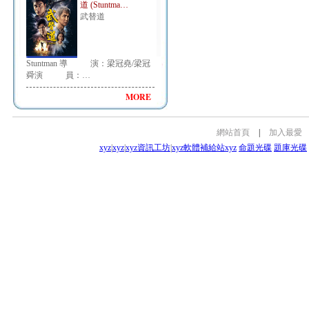
道 (Stuntma…
武替道
Stuntman 導 演：梁冠堯/梁冠
舜演 員：…
MORE
網站首頁
|
加入最愛
xyz
|
xyz
|
xyz資訊工坊
|
xyz軟體補給站
xyz
命題光碟
題庫光碟