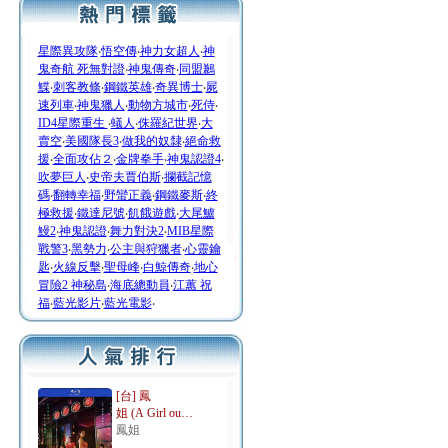
星際異攻隊
‧
悟空傳
‧
神力女超人
‧
神
鬼奇航 死無對證
‧
神鬼傳奇
‧
同盟鶼
鰈
‧
刺客教條
‧
鋼鐵英雄
‧
奇異博士
‧
屍
速列車
‧
神鬼獵人
‧
動物方城市
‧
死侍
‧
ID4星際重生
‧
蟻人
‧
侏羅紀世界
‧
大
賣空
‧
美國隊長3
‧
做我的奴隸
‧
絕命救
援
‧
全面攻佔２
‧
金牌拳手
‧
神鬼認證4
‧
吹夢巨人
‧
史帝夫賈伯斯
‧
攔截記憶
碼
‧
翻轉幸福
‧
野蠻正義
‧
鋼鐵麥斯
‧
終
極救援
‧
鐵達尼號
‧
飢餓遊戲
‧
大尾鱸
鰻2
‧
神鬼認證
‧
舞力對決2
‧
MIB星際
戰警3
‧
黑勢力
‧
公主與狩獵者
‧
心靈鑰
匙
‧
火線反擊
‧
聖母峰
‧
白鯨傳奇
‧
地心
冒險2 神秘島
‧
海底總動員
‧
江蕙 祝
福
‧
藍光影片
‧
藍光電影
‧
[台] 鳳
姐 (A Girl ou…
鳳姐