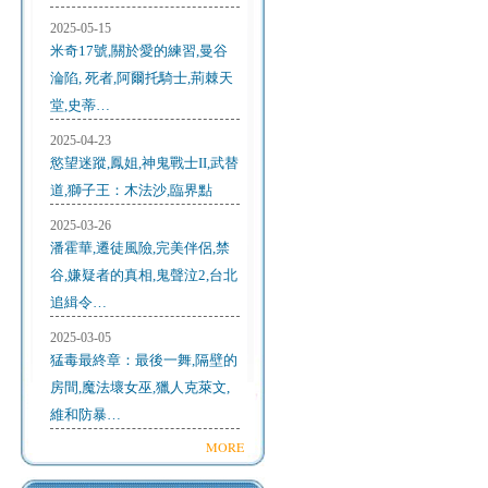
2025-05-15
米奇17號,關於愛的練習,曼谷
淪陷, 死者,阿爾托騎士,荊棘天
堂,史蒂…
2025-04-23
慾望迷蹤,鳳姐,神鬼戰士II,武替
道,獅子王：木法沙,臨界點
2025-03-26
潘霍華,遷徒風險,完美伴侶,禁
谷,嫌疑者的真相,鬼聲泣2,台北
追緝令…
2025-03-05
猛毒最終章：最後一舞,隔壁的
房間,魔法壞女巫,獵人克萊文,
維和防暴…
MORE