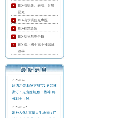
BD-演唱會、表演、音樂
藍光
BD-演示碟藍光專區
BD-程式合集
BD-幼兒教學合輯
BD-國小國中高中補習班
教學
2026-03-21
欣德之聲,動物方城市2,史普林
斯汀：走出虛無,創：戰神, 終
極戰士：殺…
2026-01-22
出神入化3,重擊人生,角頭：鬥