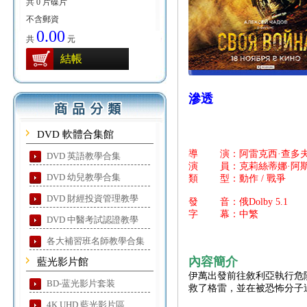
共 0 片碟片
不含郵資
0.00
共
元
結帳
滲透
DVD 軟體合集館
導 演：阿雷克西·查多
DVD 英語教學合集
演 員：克莉絲蒂娜·阿斯姆斯 / 
DVD 幼兒教學合集
類 型：動作 / 戰爭
DVD 財經投資管理教學
發 音：俄Dolby 5.1
字 幕：中繁
DVD 中醫考試認證教學
各大補習班名師教學合集
內容簡介
藍光影片館
伊萬出發前往敘利亞執行危
BD-蓝光影片套装
救了格雷，並在被恐怖分子
4K UHD 藍光影片區