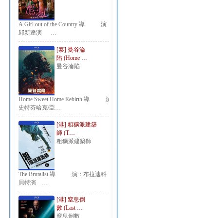
A Girl out of the Country 導 演：
邱新達演 …
[泰] 曼谷淪
陷 (Home …
曼谷淪陷
Home Sweet Home Rebirth 導 演：
史特芬哈克/亞…
[港] 粗獷派建築
師 (T…
粗獷派建築師
The Brutalist 導 演：布拉迪科
貝特演 …
[港] 窒息倒
數 (Last …
窒息倒數