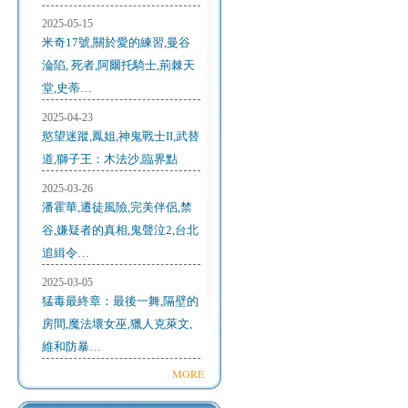
2025-05-15
米奇17號,關於愛的練習,曼谷
淪陷, 死者,阿爾托騎士,荊棘天
堂,史蒂…
2025-04-23
慾望迷蹤,鳳姐,神鬼戰士II,武替
道,獅子王：木法沙,臨界點
2025-03-26
潘霍華,遷徒風險,完美伴侶,禁
谷,嫌疑者的真相,鬼聲泣2,台北
追緝令…
2025-03-05
猛毒最終章：最後一舞,隔壁的
房間,魔法壞女巫,獵人克萊文,
維和防暴…
MORE