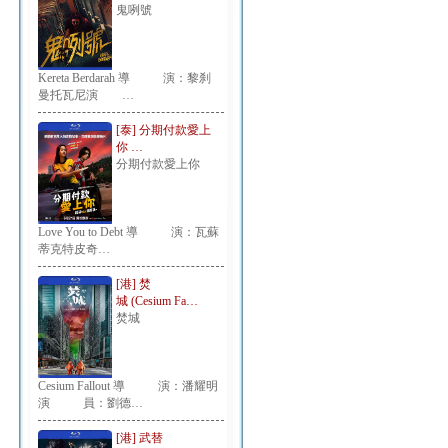
鬼咧號
Kereta Berdarah 導 演：黎刹
曼托瓦尼演 …
[泰] 分期付款愛上
你 …
分期付款愛上你
Love You to Debt 導 演：瓦蘇
蒂克特皮奇…
[港] 焚
城 (Cesium Fa…
焚城
Cesium Fallout 導 演：潘耀明
演 員：劉德…
[港] 武替