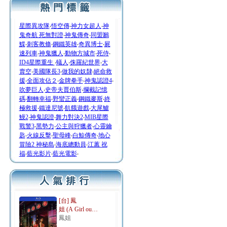
星際異攻隊
‧
悟空傳
‧
神力女超人
‧
神
鬼奇航 死無對證
‧
神鬼傳奇
‧
同盟鶼
鰈
‧
刺客教條
‧
鋼鐵英雄
‧
奇異博士
‧
屍
速列車
‧
神鬼獵人
‧
動物方城市
‧
死侍
‧
ID4星際重生
‧
蟻人
‧
侏羅紀世界
‧
大
賣空
‧
美國隊長3
‧
做我的奴隸
‧
絕命救
援
‧
全面攻佔２
‧
金牌拳手
‧
神鬼認證4
‧
吹夢巨人
‧
史帝夫賈伯斯
‧
攔截記憶
碼
‧
翻轉幸福
‧
野蠻正義
‧
鋼鐵麥斯
‧
終
極救援
‧
鐵達尼號
‧
飢餓遊戲
‧
大尾鱸
鰻2
‧
神鬼認證
‧
舞力對決2
‧
MIB星際
戰警3
‧
黑勢力
‧
公主與狩獵者
‧
心靈鑰
匙
‧
火線反擊
‧
聖母峰
‧
白鯨傳奇
‧
地心
冒險2 神秘島
‧
海底總動員
‧
江蕙 祝
福
‧
藍光影片
‧
藍光電影
‧
[台] 鳳
姐 (A Girl ou…
鳳姐