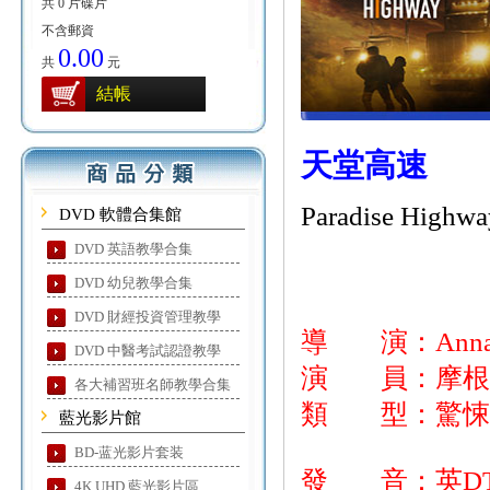
共 0 片碟片
不含郵資
0.00
共
元
結帳
天堂高速
Paradise Highwa
DVD 軟體合集館
DVD 英語教學合集
DVD 幼兒教學合集
DVD 財經投資管理教學
導 演：Anna G
DVD 中醫考試認證教學
演 員：摩根·弗
各大補習班名師教學合集
類 型：驚悚
藍光影片館
BD-蓝光影片套装
發 音：英DTS-
4K UHD 藍光影片區