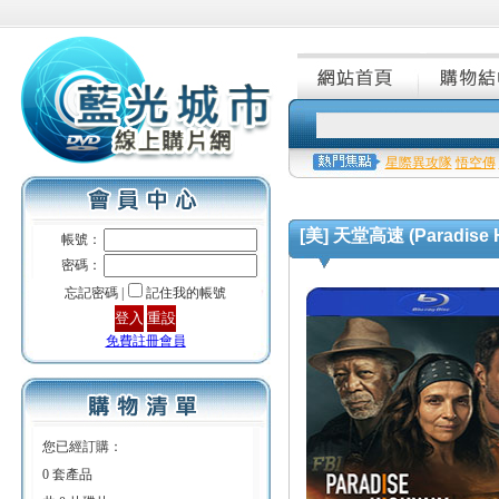
星際異攻隊
悟空傳
[美] 天堂高速 (Paradise H
帳號：
密碼：
忘記密碼 |
記住我的帳號
免費註冊會員
您已經訂購：
0 套產品