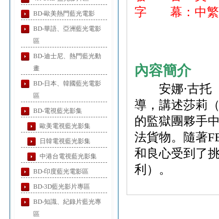
字 幕：中繁
BD-歐美熱門藍光電影
BD-華語、亞洲藍光電影
區
BD-迪士尼、熱門藍光動
內容簡介
畫
BD-日本、韓國藍光電影
安娜·古托（
區
導，講述莎莉
BD-電視藍光影集
的監獄團夥手
歐美電視藍光影集
法貨物。隨著F
日韓電視藍光影集
和良心受到了
中港台電視藍光影集
利）。
BD-印度藍光電影區
BD-3D藍光影片專區
BD-知識、紀錄片藍光專
區