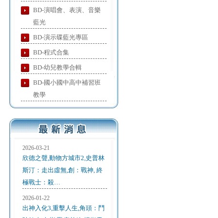
BD-演唱會、表演、音樂
藍光
BD-演示碟藍光專區
BD-程式合集
BD-幼兒教學合輯
BD-國小國中高中補習班
教學
2026-03-21
欣德之聲,動物方城市2,史普林
斯汀：走出虛無,創：戰神, 終
極戰士：殺…
2026-01-22
出神入化3,重擊人生,角頭：鬥