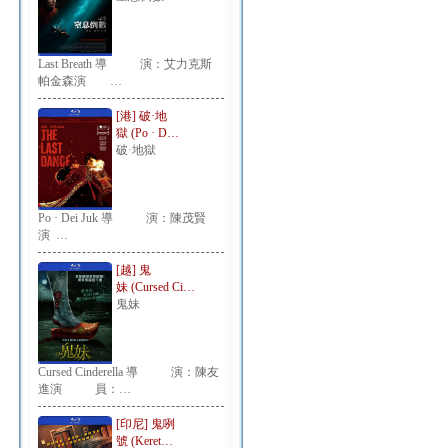
Last Breath 導 演：艾力克斯
帕金森演 …
[港] 破·地
獄 (Po · D…
破·地獄
Po · Dei Juk 導 演：陳茂賢
演 …
[越] 鬼
妹 (Cursed Ci…
鬼妹
Cursed Cinderella 導 演：陳友
進演 員：…
[印尼] 鬼咧
號 (Keret…