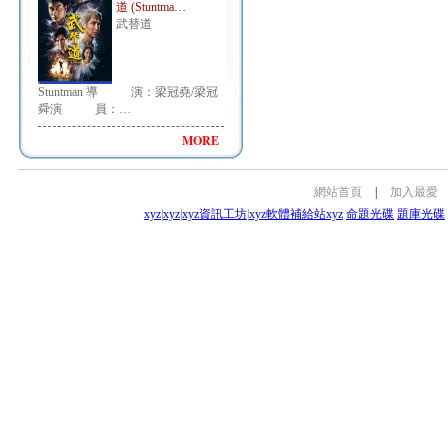
道 (Stuntma…
武替道
Stuntman 導 演：梁冠堯/梁冠
舜演 員：…
MORE
網站首頁
|
加入最愛
xyz
|
xyz
|
xyz資訊工坊
|
xyz軟體補給站
xyz
命題光碟
題庫光碟