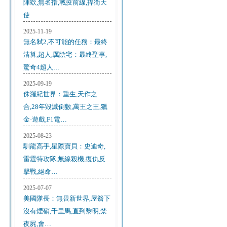
陣欸,無名指,戰疫前線,捍衛天
使
2025-11-19
無名弒2,不可能的任務：最終
清算,超人,厲陰宅：最終聖事,
驚奇4超人…
2025-09-19
侏羅紀世界：重生,天作之
合,28年毀滅倒數,萬王之王,獵
金·遊戲,F1電…
2025-08-23
馴龍高手,星際寶貝：史迪奇,
雷霆特攻隊,無線殺機,復仇反
擊戰,絕命…
2025-07-07
美國隊長：無畏新世界,屋簷下
沒有煙硝,千里馬,直到黎明,禁
夜屍,會…