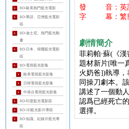
發 音：英
BD-歐美熱門藍光電影
字 幕：繁
BD-華語、亞洲藍光電影
區
BD-迪士尼、熱門藍光動
畫
劇情簡介
BD-日本、韓國藍光電影
菲莉帕·蘇(《
區
題材新片[唯一真愛]
BD-電視藍光影集
火奶爸])執導，
歐美電視藍光影集
同操刀劇本。該
日韓電視藍光影集
講述了一個動
中港台電視藍光影集
認爲已經死亡
BD-印度藍光電影區
選擇。
BD-3D藍光影片專區
BD-知識、紀錄片藍光專
區