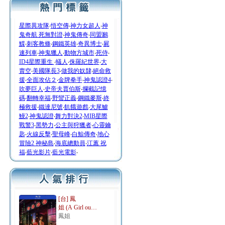
星際異攻隊
‧
悟空傳
‧
神力女超人
‧
神
鬼奇航 死無對證
‧
神鬼傳奇
‧
同盟鶼
鰈
‧
刺客教條
‧
鋼鐵英雄
‧
奇異博士
‧
屍
速列車
‧
神鬼獵人
‧
動物方城市
‧
死侍
‧
ID4星際重生
‧
蟻人
‧
侏羅紀世界
‧
大
賣空
‧
美國隊長3
‧
做我的奴隸
‧
絕命救
援
‧
全面攻佔２
‧
金牌拳手
‧
神鬼認證4
‧
吹夢巨人
‧
史帝夫賈伯斯
‧
攔截記憶
碼
‧
翻轉幸福
‧
野蠻正義
‧
鋼鐵麥斯
‧
終
極救援
‧
鐵達尼號
‧
飢餓遊戲
‧
大尾鱸
鰻2
‧
神鬼認證
‧
舞力對決2
‧
MIB星際
戰警3
‧
黑勢力
‧
公主與狩獵者
‧
心靈鑰
匙
‧
火線反擊
‧
聖母峰
‧
白鯨傳奇
‧
地心
冒險2 神秘島
‧
海底總動員
‧
江蕙 祝
福
‧
藍光影片
‧
藍光電影
‧
[台] 鳳
姐 (A Girl ou…
鳳姐