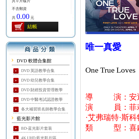
共 0 片碟片
不含郵資
0.00
共
元
結帳
唯一真愛
DVD 軟體合集館
One True Loves
DVD 英語教學合集
DVD 幼兒教學合集
DVD 財經投資管理教學
導 演：安迪
DVD 中醫考試認證教學
演 員：菲莉帕
各大補習班名師教學合集
·艾弗瑞特·斯科
藍光影片館
類 型：喜劇
BD-蓝光影片套装
4K UHD 藍光影片區