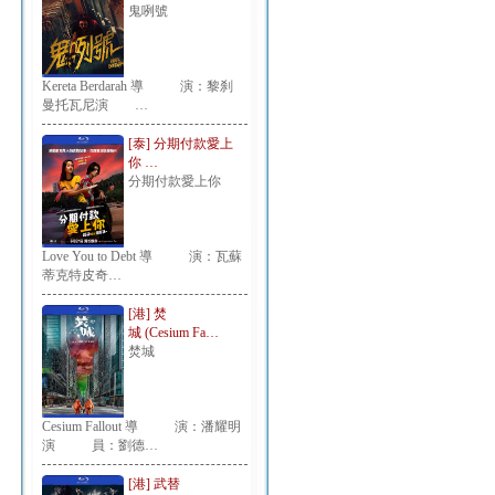
鬼咧號
Kereta Berdarah 導 演：黎刹
曼托瓦尼演 …
[泰] 分期付款愛上
你 …
分期付款愛上你
Love You to Debt 導 演：瓦蘇
蒂克特皮奇…
[港] 焚
城 (Cesium Fa…
焚城
Cesium Fallout 導 演：潘耀明
演 員：劉德…
[港] 武替