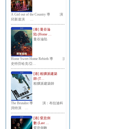
A Girl out of the Country 導 演：
邱新達演 …
[泰] 曼谷淪
陷 (Home …
曼谷淪陷
Home Sweet Home Rebirth 導 演：
史特芬哈克/亞…
[港] 粗獷派建築
師 (T…
粗獷派建築師
The Brutalist 導 演：布拉迪科
貝特演 …
[港] 窒息倒
數 (Last …
窒息倒數