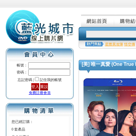
星際異攻隊
悟空傳
[美] 唯一真愛 (One True L
帳號：
密碼：
忘記密碼 |
記住我的帳號
免費註冊會員
您已經訂購：
0 套產品