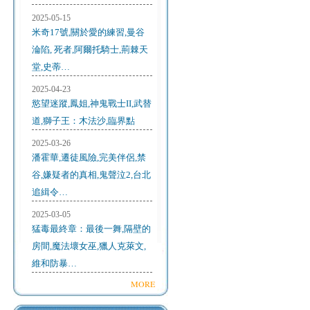
2025-05-15
米奇17號,關於愛的練習,曼谷
淪陷, 死者,阿爾托騎士,荊棘天
堂,史蒂…
2025-04-23
慾望迷蹤,鳳姐,神鬼戰士II,武替
道,獅子王：木法沙,臨界點
2025-03-26
潘霍華,遷徒風險,完美伴侶,禁
谷,嫌疑者的真相,鬼聲泣2,台北
追緝令…
2025-03-05
猛毒最終章：最後一舞,隔壁的
房間,魔法壞女巫,獵人克萊文,
維和防暴…
MORE