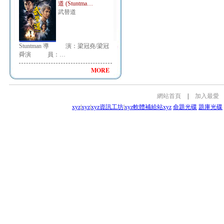
道 (Stuntma…
武替道
Stuntman 導 演：梁冠堯/梁冠
舜演 員：…
MORE
網站首頁
|
加入最愛
xyz
|
xyz
|
xyz資訊工坊
|
xyz軟體補給站
xyz
命題光碟
題庫光碟