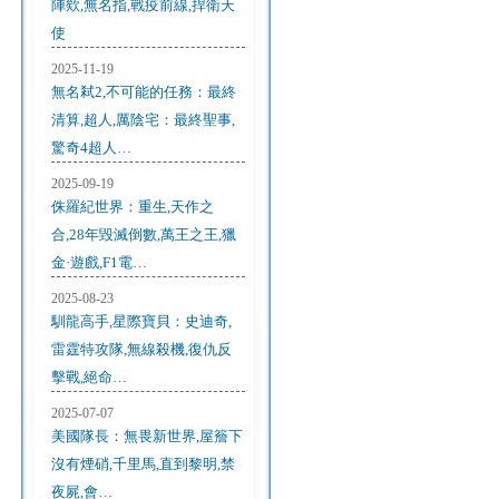
陣欸,無名指,戰疫前線,捍衛天
使
2025-11-19
無名弒2,不可能的任務：最終
清算,超人,厲陰宅：最終聖事,
驚奇4超人…
2025-09-19
侏羅紀世界：重生,天作之
合,28年毀滅倒數,萬王之王,獵
金·遊戲,F1電…
2025-08-23
馴龍高手,星際寶貝：史迪奇,
雷霆特攻隊,無線殺機,復仇反
擊戰,絕命…
2025-07-07
美國隊長：無畏新世界,屋簷下
沒有煙硝,千里馬,直到黎明,禁
夜屍,會…