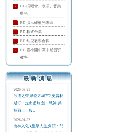
BD-演唱會、表演、音樂
藍光
BD-演示碟藍光專區
BD-程式合集
BD-幼兒教學合輯
BD-國小國中高中補習班
教學
2026-03-21
欣德之聲,動物方城市2,史普林
斯汀：走出虛無,創：戰神, 終
極戰士：殺…
2026-01-22
出神入化3,重擊人生,角頭：鬥