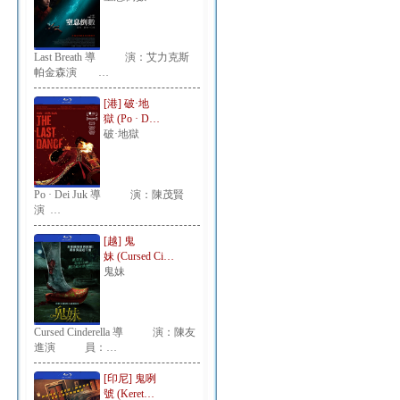
Last Breath 導 演：艾力克斯
帕金森演 …
[港] 破·地
獄 (Po · D…
破·地獄
Po · Dei Juk 導 演：陳茂賢
演 …
[越] 鬼
妹 (Cursed Ci…
鬼妹
Cursed Cinderella 導 演：陳友
進演 員：…
[印尼] 鬼咧
號 (Keret…