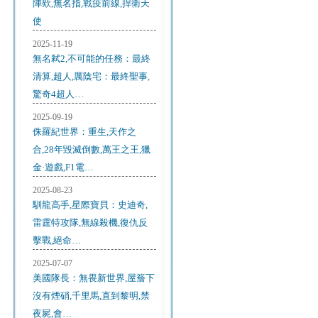
陣欸,無名指,戰疫前線,捍衛天
使
2025-11-19
無名弒2,不可能的任務：最終
清算,超人,厲陰宅：最終聖事,
驚奇4超人…
2025-09-19
侏羅紀世界：重生,天作之
合,28年毀滅倒數,萬王之王,獵
金·遊戲,F1電…
2025-08-23
馴龍高手,星際寶貝：史迪奇,
雷霆特攻隊,無線殺機,復仇反
擊戰,絕命…
2025-07-07
美國隊長：無畏新世界,屋簷下
沒有煙硝,千里馬,直到黎明,禁
夜屍,會…