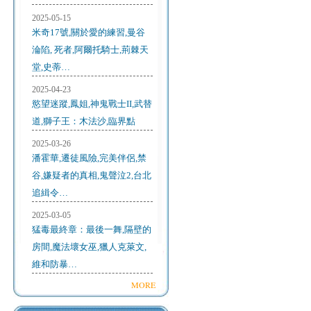
2025-05-15
米奇17號,關於愛的練習,曼谷
淪陷, 死者,阿爾托騎士,荊棘天
堂,史蒂…
2025-04-23
慾望迷蹤,鳳姐,神鬼戰士II,武替
道,獅子王：木法沙,臨界點
2025-03-26
潘霍華,遷徒風險,完美伴侶,禁
谷,嫌疑者的真相,鬼聲泣2,台北
追緝令…
2025-03-05
猛毒最終章：最後一舞,隔壁的
房間,魔法壞女巫,獵人克萊文,
維和防暴…
MORE