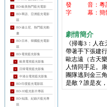
發 音：粵語
BD-歐美熱門藍光電影
字 幕：簡
BD-華語、亞洲藍光電影
區
BD-迪士尼、熱門藍光動
劇情簡介
畫
BD-日本、韓國藍光電影
《掃毒3：人在
區
帶著手下張建行
BD-電視藍光影集
歐志遠（古天樂
歐美電視藍光影集
人情同手足。
日韓電視藍光影集
團隊逃到金三角
中港台電視藍光影集
是敵？誰是友，一片
BD-印度藍光電影區
BD-3D藍光影片專區
BD-知識、紀錄片藍光專
區