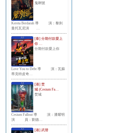
鬼咧號
Kereta Berdarah 導 演：黎刹
曼托瓦尼演 …
[泰] 分期付款愛上
你 …
分期付款愛上你
Love You to Debt 導 演：瓦蘇
蒂克特皮奇…
[港] 焚
城 (Cesium Fa…
焚城
Cesium Fallout 導 演：潘耀明
演 員：劉德…
[港] 武替