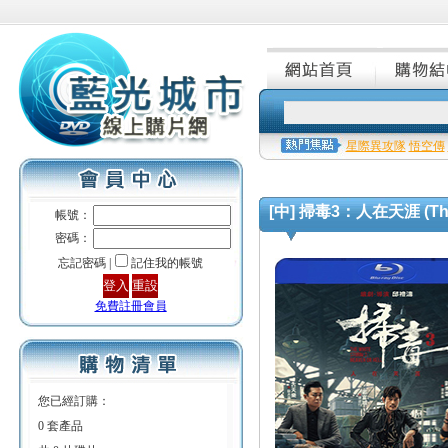
星際異攻隊
悟空傳
[中] 掃毒3：人在天涯 (The Whi
帳號：
密碼：
忘記密碼 |
記住我的帳號
免費註冊會員
您已經訂購：
0 套產品