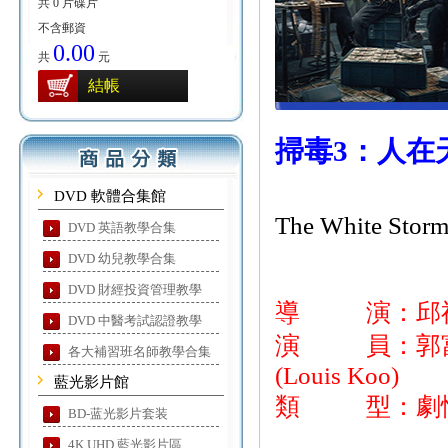
共 0 片碟片
不含郵資
0.00
共
元
結帳
掃毒3：人在
DVD 軟體合集館
The White Storm 
DVD 英語教學合集
DVD 幼兒教學合集
DVD 財經投資管理教學
導 演：邱
DVD 中醫考試認證教學
演 員：郭富城(Aa
各大補習班名師教學合集
(Louis Koo)
藍光影片館
類 型：劇
BD-蓝光影片套装
4K UHD 藍光影片區