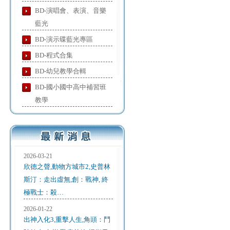
BD-演唱會、表演、音樂
藍光
BD-演示碟藍光專區
BD-程式合集
BD-幼兒教學合輯
BD-國小國中高中補習班
教學
2026-03-21
欣德之聲,動物方城市2,史普林
斯汀：走出虛無,創：戰神, 終
極戰士：殺…
2026-01-22
出神入化3,重擊人生,角頭：鬥