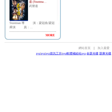
道 (Stuntma…
武替道
Stuntman 導 演：梁冠堯/梁冠
舜演 員：…
MORE
網站首頁
|
加入最愛
xyz
|
xyz
|
xyz資訊工坊
|
xyz軟體補給站
xyz
命題光碟
題庫光碟