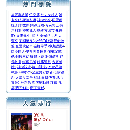
星際異攻隊
‧
悟空傳
‧
神力女超人
‧
神
鬼奇航 死無對證
‧
神鬼傳奇
‧
同盟鶼
鰈
‧
刺客教條
‧
鋼鐵英雄
‧
奇異博士
‧
屍
速列車
‧
神鬼獵人
‧
動物方城市
‧
死侍
‧
ID4星際重生
‧
蟻人
‧
侏羅紀世界
‧
大
賣空
‧
美國隊長3
‧
做我的奴隸
‧
絕命救
援
‧
全面攻佔２
‧
金牌拳手
‧
神鬼認證4
‧
吹夢巨人
‧
史帝夫賈伯斯
‧
攔截記憶
碼
‧
翻轉幸福
‧
野蠻正義
‧
鋼鐵麥斯
‧
終
極救援
‧
鐵達尼號
‧
飢餓遊戲
‧
大尾鱸
鰻2
‧
神鬼認證
‧
舞力對決2
‧
MIB星際
戰警3
‧
黑勢力
‧
公主與狩獵者
‧
心靈鑰
匙
‧
火線反擊
‧
聖母峰
‧
白鯨傳奇
‧
地心
冒險2 神秘島
‧
海底總動員
‧
江蕙 祝
福
‧
藍光影片
‧
藍光電影
‧
[台] 鳳
姐 (A Girl ou…
鳳姐