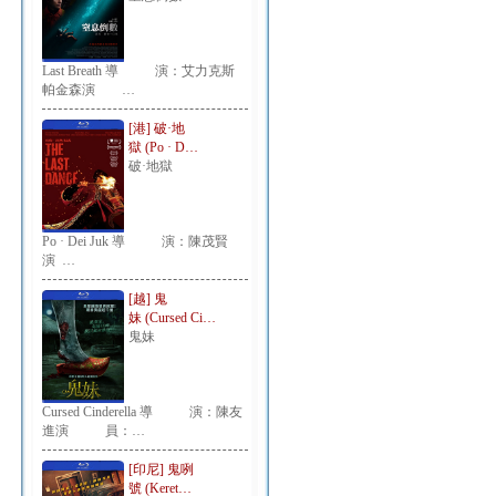
Last Breath 導 演：艾力克斯
帕金森演 …
[港] 破·地
獄 (Po · D…
破·地獄
Po · Dei Juk 導 演：陳茂賢
演 …
[越] 鬼
妹 (Cursed Ci…
鬼妹
Cursed Cinderella 導 演：陳友
進演 員：…
[印尼] 鬼咧
號 (Keret…