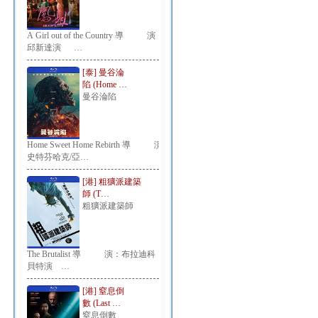
A Girl out of the Country 導 演：
邱新達演 …
[泰] 曼谷淪
陷 (Home …
曼谷淪陷
Home Sweet Home Rebirth 導 演：
史特芬哈克/亞…
[港] 粗獷派建築
師 (T…
粗獷派建築師
The Brutalist 導 演：布拉迪科
貝特演 …
[港] 窒息倒
數 (Last …
窒息倒數