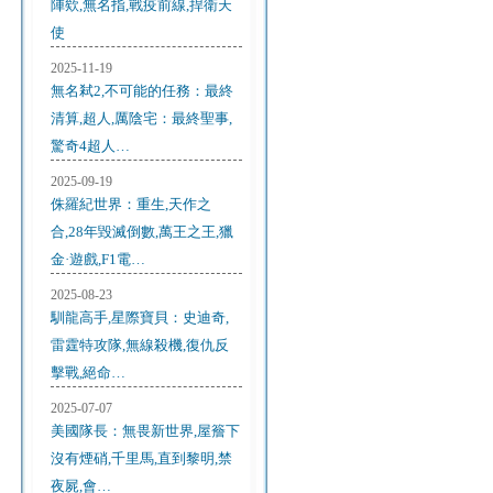
陣欸,無名指,戰疫前線,捍衛天
使
2025-11-19
無名弒2,不可能的任務：最終
清算,超人,厲陰宅：最終聖事,
驚奇4超人…
2025-09-19
侏羅紀世界：重生,天作之
合,28年毀滅倒數,萬王之王,獵
金·遊戲,F1電…
2025-08-23
馴龍高手,星際寶貝：史迪奇,
雷霆特攻隊,無線殺機,復仇反
擊戰,絕命…
2025-07-07
美國隊長：無畏新世界,屋簷下
沒有煙硝,千里馬,直到黎明,禁
夜屍,會…