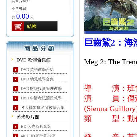
共 0 片碟片
不含郵資
0.00
共
元
結帳
巨齒鯊2：海
DVD 軟體合集館
Meg 2: The Tren
DVD 英語教學合集
DVD 幼兒教學合集
導 演：班懷特利(
DVD 財經投資管理教學
演 員：傑森史塔森
DVD 中醫考試認證教學
(Sienna Guillo
各大補習班名師教學合集
藍光影片館
類 型：動作/
BD-蓝光影片套装
4K UHD 藍光影片區