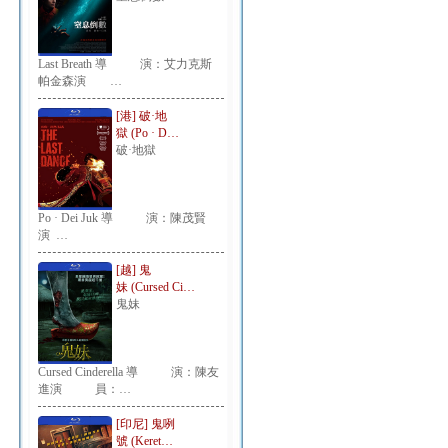
Last Breath 導 演：艾力克斯
帕金森演 …
[港] 破·地
獄 (Po · D…
破·地獄
Po · Dei Juk 導 演：陳茂賢
演 …
[越] 鬼
妹 (Cursed Ci…
鬼妹
Cursed Cinderella 導 演：陳友
進演 員：…
[印尼] 鬼咧
號 (Keret…