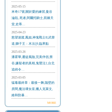
2025-05-15
米奇17號,關於愛的練習,曼谷
淪陷, 死者,阿爾托騎士,荊棘天
堂,史蒂…
2025-04-23
慾望迷蹤,鳳姐,神鬼戰士II,武替
道,獅子王：木法沙,臨界點
2025-03-26
潘霍華,遷徒風險,完美伴侶,禁
谷,嫌疑者的真相,鬼聲泣2,台北
追緝令…
2025-03-05
猛毒最終章：最後一舞,隔壁的
房間,魔法壞女巫,獵人克萊文,
維和防暴…
MORE