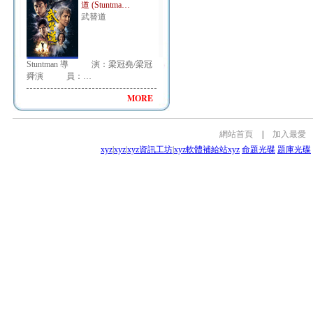
道 (Stuntma…
武替道
Stuntman 導 演：梁冠堯/梁冠
舜演 員：…
MORE
網站首頁
|
加入最愛
xyz
|
xyz
|
xyz資訊工坊
|
xyz軟體補給站
xyz
命題光碟
題庫光碟