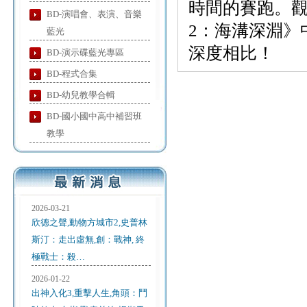
時間的賽跑。
BD-演唱會、表演、音樂
2：海溝深淵》
藍光
深度相比！
BD-演示碟藍光專區
BD-程式合集
BD-幼兒教學合輯
BD-國小國中高中補習班
教學
2026-03-21
欣德之聲,動物方城市2,史普林
斯汀：走出虛無,創：戰神, 終
極戰士：殺…
2026-01-22
出神入化3,重擊人生,角頭：鬥