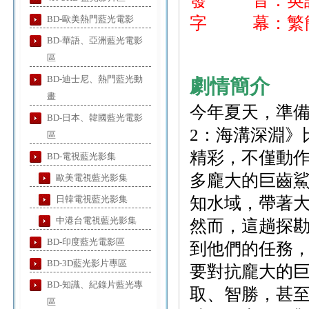
發 音：
BD-歐美熱門藍光電影
字 幕：繁
BD-華語、亞洲藍光電影
區
BD-迪士尼、熱門藍光動
劇情簡介
畫
今年夏天，準
BD-日本、韓國藍光電影
2：海溝深淵》
區
精彩，不僅動
BD-電視藍光影集
多龐大的巨齒
歐美電視藍光影集
日韓電視藍光影集
知水域，帶著
中港台電視藍光影集
然而，這趟探
BD-印度藍光電影區
到他們的任務
BD-3D藍光影片專區
要對抗龐大的
BD-知識、紀錄片藍光專
取、智勝，甚
區