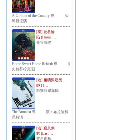
A Girl out of the Country 導 演：
邱新達演 …
[泰] 曼谷淪
陷 (Home …
曼谷淪陷
Home Sweet Home Rebirth 導 演：
史特芬哈克/亞…
[港] 粗獷派建築
師 (T…
粗獷派建築師
The Brutalist 導 演：布拉迪科
貝特演 …
[港] 窒息倒
數 (Last …
窒息倒數