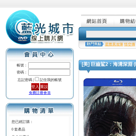
星際異攻隊
悟空傳
[美] 巨齒鯊2：海溝深淵 (Meg 
帳號：
密碼：
忘記密碼 |
記住我的帳號
免費註冊會員
您已經訂購：
0 套產品