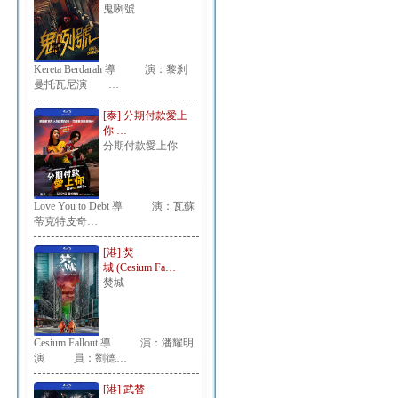
鬼咧號
Kereta Berdarah 導 演：黎刹
曼托瓦尼演 …
[泰] 分期付款愛上
你 …
分期付款愛上你
Love You to Debt 導 演：瓦蘇
蒂克特皮奇…
[港] 焚
城 (Cesium Fa…
焚城
Cesium Fallout 導 演：潘耀明
演 員：劉德…
[港] 武替