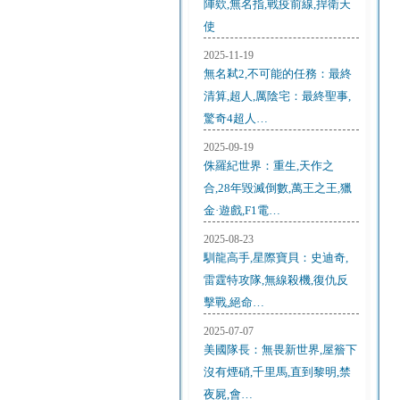
陣欸,無名指,戰疫前線,捍衛天
使
2025-11-19
無名弒2,不可能的任務：最終
清算,超人,厲陰宅：最終聖事,
驚奇4超人…
2025-09-19
侏羅紀世界：重生,天作之
合,28年毀滅倒數,萬王之王,獵
金·遊戲,F1電…
2025-08-23
馴龍高手,星際寶貝：史迪奇,
雷霆特攻隊,無線殺機,復仇反
擊戰,絕命…
2025-07-07
美國隊長：無畏新世界,屋簷下
沒有煙硝,千里馬,直到黎明,禁
夜屍,會…