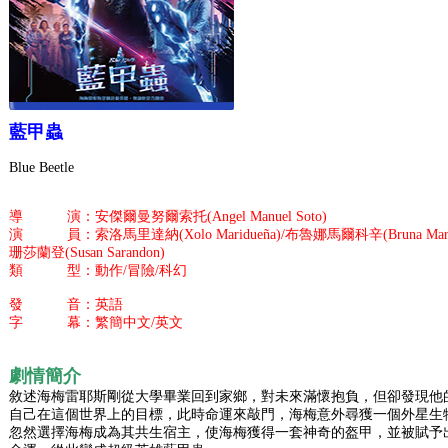
藍甲蟲
Blue Beetle
導 演：安傑爾曼努爾索托(Angel Manuel Soto)
演 員：索洛馬里達納(Xolo Maridueña)/布魯娜馬爾科辛(Bruna Marquez
珊莎蘭登(Susan Sarandon)
類 型：動作/冒險/科幻
發 音：英語
字 幕：繁簡中文/英文
劇情簡介
敘述海梅雷耶斯剛從大學畢業回到家鄉，對未來滿懷抱負，但卻發現他
自己在這個世界上的目標，此時命運來敲門，海梅意外尋獲一個外星生
忽然選擇海梅成為其共生宿主，使海梅獲得一套神奇的盔甲，並被賦予