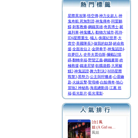
星際異攻隊
‧
悟空傳
‧
神力女超人
‧
神
鬼奇航 死無對證
‧
神鬼傳奇
‧
同盟鶼
鰈
‧
刺客教條
‧
鋼鐵英雄
‧
奇異博士
‧
屍
速列車
‧
神鬼獵人
‧
動物方城市
‧
死侍
‧
ID4星際重生
‧
蟻人
‧
侏羅紀世界
‧
大
賣空
‧
美國隊長3
‧
做我的奴隸
‧
絕命救
援
‧
全面攻佔２
‧
金牌拳手
‧
神鬼認證4
‧
吹夢巨人
‧
史帝夫賈伯斯
‧
攔截記憶
碼
‧
翻轉幸福
‧
野蠻正義
‧
鋼鐵麥斯
‧
終
極救援
‧
鐵達尼號
‧
飢餓遊戲
‧
大尾鱸
鰻2
‧
神鬼認證
‧
舞力對決2
‧
MIB星際
戰警3
‧
黑勢力
‧
公主與狩獵者
‧
心靈鑰
匙
‧
火線反擊
‧
聖母峰
‧
白鯨傳奇
‧
地心
冒險2 神秘島
‧
海底總動員
‧
江蕙 祝
福
‧
藍光影片
‧
藍光電影
‧
[台] 鳳
姐 (A Girl ou…
鳳姐