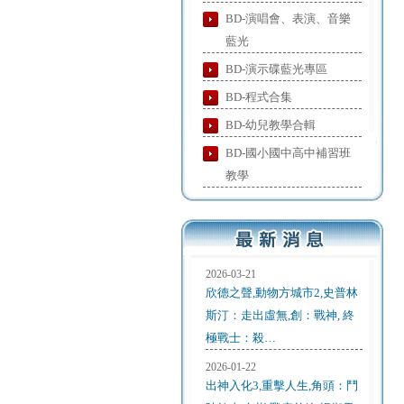
BD-演唱會、表演、音樂
藍光
BD-演示碟藍光專區
BD-程式合集
BD-幼兒教學合輯
BD-國小國中高中補習班
教學
2026-03-21
欣德之聲,動物方城市2,史普林
斯汀：走出虛無,創：戰神, 終
極戰士：殺…
2026-01-22
出神入化3,重擊人生,角頭：鬥