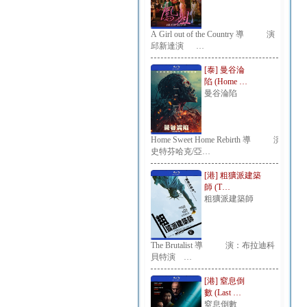
A Girl out of the Country 導 演：
邱新達演 …
[泰] 曼谷淪
陷 (Home …
曼谷淪陷
Home Sweet Home Rebirth 導 演：
史特芬哈克/亞…
[港] 粗獷派建築
師 (T…
粗獷派建築師
The Brutalist 導 演：布拉迪科
貝特演 …
[港] 窒息倒
數 (Last …
窒息倒數