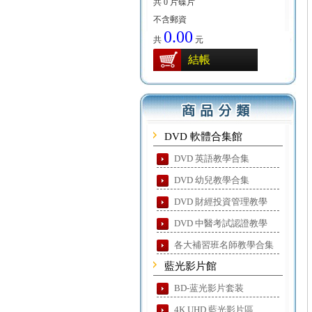
共 0 片碟片
不含郵資
0.00
共
元
結帳
DVD 軟體合集館
DVD 英語教學合集
DVD 幼兒教學合集
DVD 財經投資管理教學
DVD 中醫考試認證教學
各大補習班名師教學合集
藍光影片館
BD-蓝光影片套装
4K UHD 藍光影片區