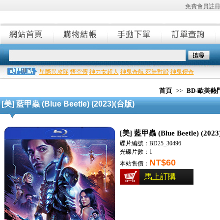
免費會員註
星際異攻隊
悟空傳
神力女超人
神鬼奇航 死無對證
神鬼傳奇
首頁
>>
BD-歐美
[美] 藍甲蟲 (Blue Beetle) (2023)(台版)
[美] 藍甲蟲 (Blue Beetle) (202
碟片編號：BD25_30496
光碟片數：1
NT$60
本站售價：
馬上訂購