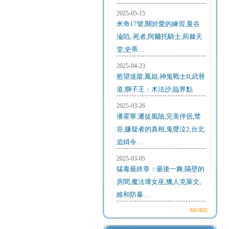
2025-05-15
米奇17號,關於愛的練習,曼谷
淪陷, 死者,阿爾托騎士,荊棘天
堂,史蒂…
2025-04-23
慾望迷蹤,鳳姐,神鬼戰士II,武替
道,獅子王：木法沙,臨界點
2025-03-26
潘霍華,遷徒風險,完美伴侶,禁
谷,嫌疑者的真相,鬼聲泣2,台北
追緝令…
2025-03-05
猛毒最終章：最後一舞,隔壁的
房間,魔法壞女巫,獵人克萊文,
維和防暴…
MORE