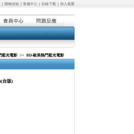
冊
|
購物須知
|
客服中心
|
目錄下載
|
加入最愛
熱門藍光電影
>>
BD-歐美熱門藍光電影
3)(台版)