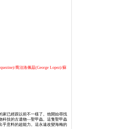
ine)/喬治洛佩茲(George Lopez)/蘇
的家已經跟以前不一樣了。他開始尋找
物科技的古遺物—聖甲蟲。這隻聖甲蟲
出乎意料的超能力。這永遠改變海梅的