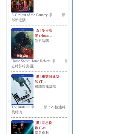
A Girl out of the Country 導 演：
邱新達演 …
[泰] 曼谷淪
陷 (Home …
曼谷淪陷
Home Sweet Home Rebirth 導 演：
史特芬哈克/亞…
[港] 粗獷派建築
師 (T…
粗獷派建築師
The Brutalist 導 演：布拉迪科
貝特演 …
[港] 窒息倒
數 (Last …
窒息倒數