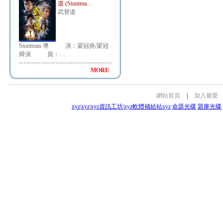
道 (Stuntma…
武替道
Stuntman 導 演：梁冠堯/梁冠
舜演 員：…
MORE
網站首頁
|
加入最愛
xyz
|
xyz
|
xyz資訊工坊
|
xyz軟體補給站
xyz
命題光碟
題庫光碟