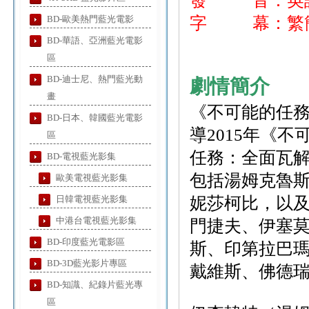
發 音：英
BD-歐美熱門藍光電影
字 幕：繁
BD-華語、亞洲藍光電影
區
BD-迪士尼、熱門藍光動
劇情簡介
畫
《不可能的任
BD-日本、韓國藍光電影
導2015年《
區
任務：全面瓦
BD-電視藍光影集
包括湯姆克魯
歐美電視藍光影集
日韓電視藍光影集
妮莎柯比，以
中港台電視藍光影集
門捷夫、伊塞
BD-印度藍光電影區
斯、印第拉巴
BD-3D藍光影片專區
戴維斯、佛德
BD-知識、紀錄片藍光專
區