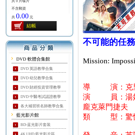
共 0 片碟片
不含郵資
0.00
共
元
結帳
不可能的任務
DVD 軟體合集館
Mission: Impossi
DVD 英語教學合集
DVD 幼兒教學合集
導 演：克里
DVD 財經投資管理教學
演 員：湯姆克
DVD 中醫考試認證教學
龐克萊門捷夫
各大補習班名師教學合集
藍光影片館
類 型：驚悚
BD-蓝光影片套装
4K UHD 藍光影片區