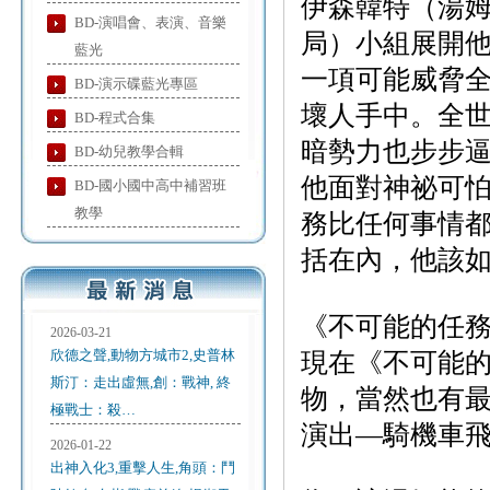
伊森韓特（湯姆
BD-演唱會、表演、音樂
局）小組展開
藍光
一項可能威脅
BD-演示碟藍光專區
壞人手中。全
BD-程式合集
暗勢力也步步
BD-幼兒教學合輯
他面對神祕可
BD-國小國中高中補習班
教學
務比任何事情
括在內，他該
《不可能的任務
2026-03-21
欣德之聲,動物方城市2,史普林
現在《不可能
斯汀：走出虛無,創：戰神, 終
物，當然也有
極戰士：殺…
演出—騎機車
2026-01-22
出神入化3,重擊人生,角頭：鬥