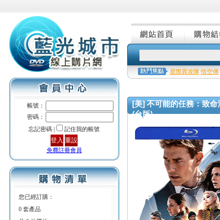
星際異攻隊
悟空傳
[美] 不可能的任務：致命清算 第一章
帳號：
(台版)
密碼：
忘記密碼 |
記住我的帳號
免費註冊會員
您已經訂購：
0 套產品