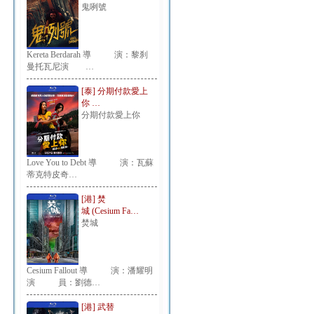
鬼咧號
Kereta Berdarah 導 演：黎刹
曼托瓦尼演 …
[泰] 分期付款愛上
你 …
分期付款愛上你
Love You to Debt 導 演：瓦蘇
蒂克特皮奇…
[港] 焚
城 (Cesium Fa…
焚城
Cesium Fallout 導 演：潘耀明
演 員：劉德…
[港] 武替