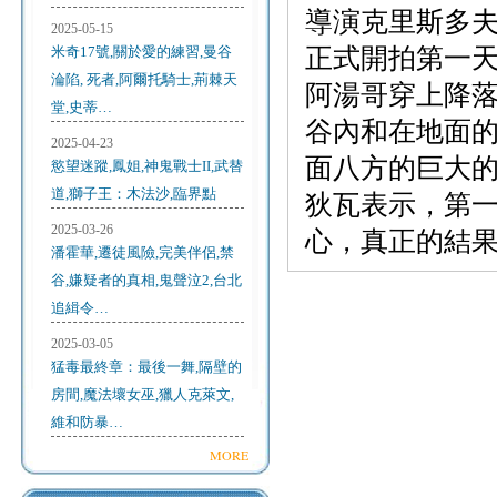
導演克里斯多
2025-05-15
米奇17號,關於愛的練習,曼谷
正式開拍第一
淪陷, 死者,阿爾托騎士,荊棘天
阿湯哥穿上降
堂,史蒂…
谷內和在地面
2025-04-23
面八方的巨大
慾望迷蹤,鳳姐,神鬼戰士II,武替
道,獅子王：木法沙,臨界點
狄瓦表示，第
2025-03-26
心，真正的結
潘霍華,遷徒風險,完美伴侶,禁
谷,嫌疑者的真相,鬼聲泣2,台北
追緝令…
2025-03-05
猛毒最終章：最後一舞,隔壁的
房間,魔法壞女巫,獵人克萊文,
維和防暴…
MORE