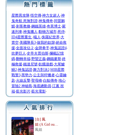
星際異攻隊
‧
悟空傳
‧
神力女超人
‧
神
鬼奇航 死無對證
‧
神鬼傳奇
‧
同盟鶼
鰈
‧
刺客教條
‧
鋼鐵英雄
‧
奇異博士
‧
屍
速列車
‧
神鬼獵人
‧
動物方城市
‧
死侍
‧
ID4星際重生
‧
蟻人
‧
侏羅紀世界
‧
大
賣空
‧
美國隊長3
‧
做我的奴隸
‧
絕命救
援
‧
全面攻佔２
‧
金牌拳手
‧
神鬼認證4
‧
吹夢巨人
‧
史帝夫賈伯斯
‧
攔截記憶
碼
‧
翻轉幸福
‧
野蠻正義
‧
鋼鐵麥斯
‧
終
極救援
‧
鐵達尼號
‧
飢餓遊戲
‧
大尾鱸
鰻2
‧
神鬼認證
‧
舞力對決2
‧
MIB星際
戰警3
‧
黑勢力
‧
公主與狩獵者
‧
心靈鑰
匙
‧
火線反擊
‧
聖母峰
‧
白鯨傳奇
‧
地心
冒險2 神秘島
‧
海底總動員
‧
江蕙 祝
福
‧
藍光影片
‧
藍光電影
‧
[台] 鳳
姐 (A Girl ou…
鳳姐