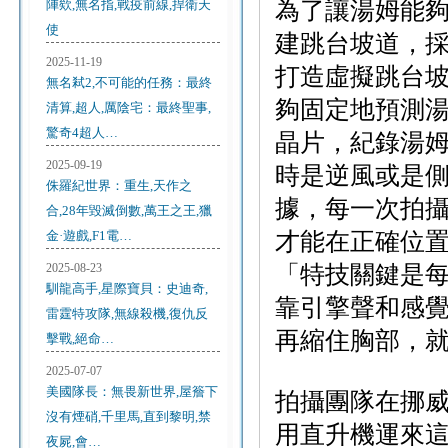
陣欸,無名指,戰疫前線,捍衛天
為了讓湯姆能
使
建跳台坡道，
2025-11-19
打造虛擬跳台
無名弒2,不可能的任務：最終
夠固定地預測湯
清算,超人,厲陰宅：最終聖事,
驚奇4超人…
晶片，紀錄湯
2025-09-19
時是逆風或是
侏羅紀世界：重生,天作之
據，每一次拍
合,28年毀滅倒數,萬王之王,獵
金·遊戲,F1電…
才能在正確位
2025-08-23
「特技關鍵是
馴龍高手,星際寶貝：史迪奇,
靠引擎聲和感
雷霆特攻隊,無線殺機,復仇反
再縮住胸部，
擊戰,絕命…
2025-07-07
美國隊長：無畏新世界,屋簷下
拍攝團隊在挪
沒有煙硝,千里馬,直到黎明,禁
用直升機運來
夜屍,會…