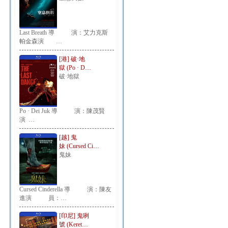
Last Breath 導 演：艾力克斯
帕金森演 …
[港] 破·地
獄 (Po · D…
破·地獄
Po · Dei Juk 導 演：陳茂賢
演 …
[越] 鬼
妹 (Cursed Ci…
鬼妹
Cursed Cinderella 導 演：陳友
進演 員：…
[印尼] 鬼咧
號 (Keret…