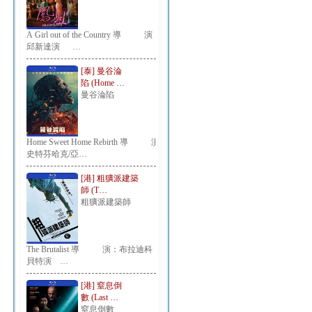
A Girl out of the Country 導 演：
邱新達演 …
[泰] 曼谷淪
陷 (Home …
曼谷淪陷
Home Sweet Home Rebirth 導 演：
史特芬哈克/亞…
[港] 粗獷派建築
師 (T…
粗獷派建築師
The Brutalist 導 演：布拉迪科
貝特演 …
[港] 窒息倒
數 (Last …
窒息倒數