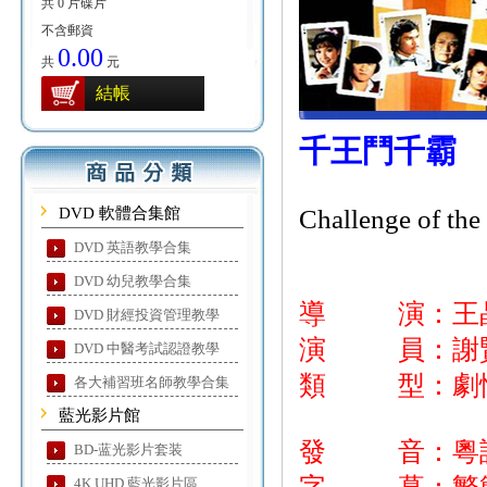
共 0 片碟片
不含郵資
0.00
共
元
結帳
千王鬥千霸
DVD 軟體合集館
Challenge of the
DVD 英語教學合集
DVD 幼兒教學合集
導 演：王
DVD 財經投資管理教學
演 員：謝賢/
DVD 中醫考試認證教學
類 型：劇情
各大補習班名師教學合集
藍光影片館
發 音：粵
BD-蓝光影片套装
4K UHD 藍光影片區