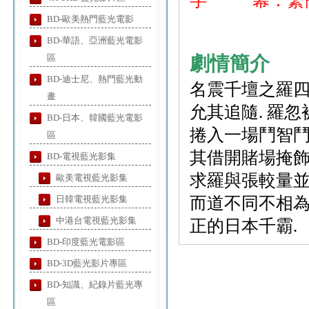
字 幕：繁簡
BD-歐美熱門藍光電影
BD-華語、亞洲藍光電影
區
劇情簡介
BD-迪士尼、熱門藍光動
名震千壇之羅四
畫
允其追隨. 羅
BD-日本、韓國藍光電影
捲入一場鬥智鬥
區
其借開賭場掩飾
BD-電視藍光影集
求羅與張較量並借
歐美電視藍光影集
日韓電視藍光影集
而道不同不相為
中港台電視藍光影集
正的日本千霸.
BD-印度藍光電影區
BD-3D藍光影片專區
BD-知識、紀錄片藍光專
區