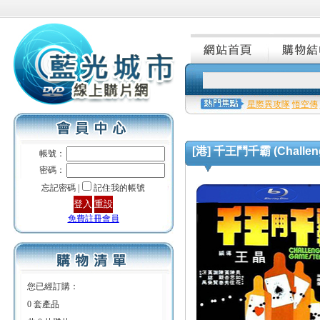
星際異攻隊
悟空傳
[港] 千王鬥千霸 (Challenge 
帳號：
密碼：
忘記密碼 |
記住我的帳號
免費註冊會員
您已經訂購：
0 套產品