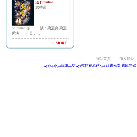
道 (Stuntma…
武替道
Stuntman 導 演：梁冠堯/梁冠
舜演 員：…
MORE
網站首頁
|
加入最愛
xyz
|
xyz
|
xyz資訊工坊
|
xyz軟體補給站
xyz
命題光碟
題庫光碟