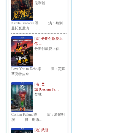
鬼咧號
Kereta Berdarah 導 演：黎刹
曼托瓦尼演 …
[泰] 分期付款愛上
你 …
分期付款愛上你
Love You to Debt 導 演：瓦蘇
蒂克特皮奇…
[港] 焚
城 (Cesium Fa…
焚城
Cesium Fallout 導 演：潘耀明
演 員：劉德…
[港] 武替