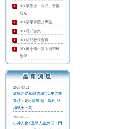
BD-演唱會、表演、音樂
藍光
BD-演示碟藍光專區
BD-程式合集
BD-幼兒教學合輯
BD-國小國中高中補習班
教學
2026-03-21
欣德之聲,動物方城市2,史普林
斯汀：走出虛無,創：戰神, 終
極戰士：殺…
2026-01-22
出神入化3,重擊人生,角頭：鬥