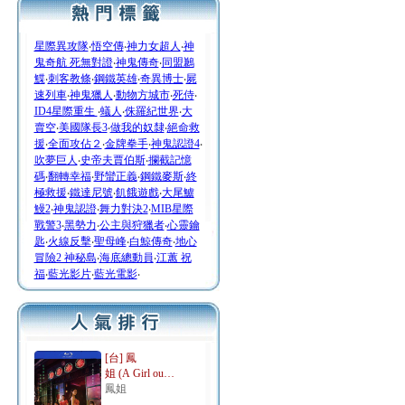
星際異攻隊
‧
悟空傳
‧
神力女超人
‧
神
鬼奇航 死無對證
‧
神鬼傳奇
‧
同盟鶼
鰈
‧
刺客教條
‧
鋼鐵英雄
‧
奇異博士
‧
屍
速列車
‧
神鬼獵人
‧
動物方城市
‧
死侍
‧
ID4星際重生
‧
蟻人
‧
侏羅紀世界
‧
大
賣空
‧
美國隊長3
‧
做我的奴隸
‧
絕命救
援
‧
全面攻佔２
‧
金牌拳手
‧
神鬼認證4
‧
吹夢巨人
‧
史帝夫賈伯斯
‧
攔截記憶
碼
‧
翻轉幸福
‧
野蠻正義
‧
鋼鐵麥斯
‧
終
極救援
‧
鐵達尼號
‧
飢餓遊戲
‧
大尾鱸
鰻2
‧
神鬼認證
‧
舞力對決2
‧
MIB星際
戰警3
‧
黑勢力
‧
公主與狩獵者
‧
心靈鑰
匙
‧
火線反擊
‧
聖母峰
‧
白鯨傳奇
‧
地心
冒險2 神秘島
‧
海底總動員
‧
江蕙 祝
福
‧
藍光影片
‧
藍光電影
‧
[台] 鳳
姐 (A Girl ou…
鳳姐