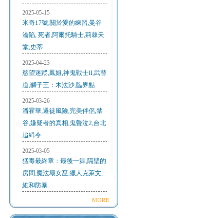
2025-05-15
米奇17號,關於愛的練習,曼谷
淪陷, 死者,阿爾托騎士,荊棘天
堂,史蒂…
2025-04-23
慾望迷蹤,鳳姐,神鬼戰士II,武替
道,獅子王：木法沙,臨界點
2025-03-26
潘霍華,遷徒風險,完美伴侶,禁
谷,嫌疑者的真相,鬼聲泣2,台北
追緝令…
2025-03-05
猛毒最終章：最後一舞,隔壁的
房間,魔法壞女巫,獵人克萊文,
維和防暴…
MORE