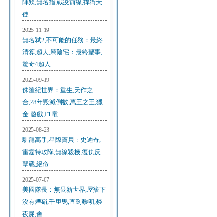
陣欸,無名指,戰疫前線,捍衛天
使
2025-11-19
無名弒2,不可能的任務：最終
清算,超人,厲陰宅：最終聖事,
驚奇4超人…
2025-09-19
侏羅紀世界：重生,天作之
合,28年毀滅倒數,萬王之王,獵
金·遊戲,F1電…
2025-08-23
馴龍高手,星際寶貝：史迪奇,
雷霆特攻隊,無線殺機,復仇反
擊戰,絕命…
2025-07-07
美國隊長：無畏新世界,屋簷下
沒有煙硝,千里馬,直到黎明,禁
夜屍,會…