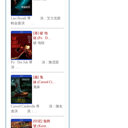
Last Breath 導 演：艾力克斯
帕金森演 …
[港] 破·地
獄 (Po · D…
破·地獄
Po · Dei Juk 導 演：陳茂賢
演 …
[越] 鬼
妹 (Cursed Ci…
鬼妹
Cursed Cinderella 導 演：陳友
進演 員：…
[印尼] 鬼咧
號 (Keret…