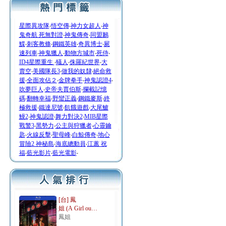
星際異攻隊
‧
悟空傳
‧
神力女超人
‧
神
鬼奇航 死無對證
‧
神鬼傳奇
‧
同盟鶼
鰈
‧
刺客教條
‧
鋼鐵英雄
‧
奇異博士
‧
屍
速列車
‧
神鬼獵人
‧
動物方城市
‧
死侍
‧
ID4星際重生
‧
蟻人
‧
侏羅紀世界
‧
大
賣空
‧
美國隊長3
‧
做我的奴隸
‧
絕命救
援
‧
全面攻佔２
‧
金牌拳手
‧
神鬼認證4
‧
吹夢巨人
‧
史帝夫賈伯斯
‧
攔截記憶
碼
‧
翻轉幸福
‧
野蠻正義
‧
鋼鐵麥斯
‧
終
極救援
‧
鐵達尼號
‧
飢餓遊戲
‧
大尾鱸
鰻2
‧
神鬼認證
‧
舞力對決2
‧
MIB星際
戰警3
‧
黑勢力
‧
公主與狩獵者
‧
心靈鑰
匙
‧
火線反擊
‧
聖母峰
‧
白鯨傳奇
‧
地心
冒險2 神秘島
‧
海底總動員
‧
江蕙 祝
福
‧
藍光影片
‧
藍光電影
‧
[台] 鳳
姐 (A Girl ou…
鳳姐