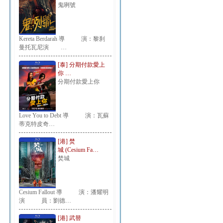
鬼咧號
Kereta Berdarah 導 演：黎刹
曼托瓦尼演 …
[泰] 分期付款愛上
你 …
分期付款愛上你
Love You to Debt 導 演：瓦蘇
蒂克特皮奇…
[港] 焚
城 (Cesium Fa…
焚城
Cesium Fallout 導 演：潘耀明
演 員：劉德…
[港] 武替