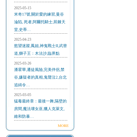
2025-05-15
米奇17號,關於愛的練習,曼谷
淪陷, 死者,阿爾托騎士,荊棘天
堂,史蒂…
2025-04-23
慾望迷蹤,鳳姐,神鬼戰士II,武替
道,獅子王：木法沙,臨界點
2025-03-26
潘霍華,遷徒風險,完美伴侶,禁
谷,嫌疑者的真相,鬼聲泣2,台北
追緝令…
2025-03-05
猛毒最終章：最後一舞,隔壁的
房間,魔法壞女巫,獵人克萊文,
維和防暴…
MORE