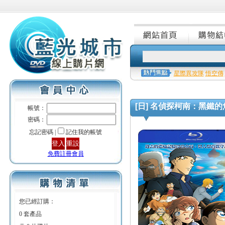
星際異攻隊
悟空傳
[日] 名偵探柯南：黑鐵的魚影 (De
帳號：
密碼：
忘記密碼 |
記住我的帳號
免費註冊會員
您已經訂購：
0 套產品