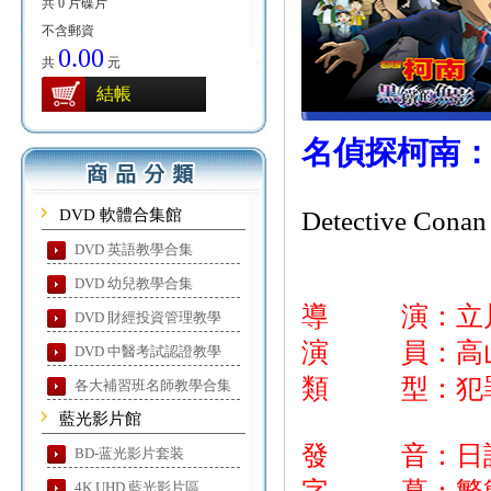
共 0 片碟片
不含郵資
0.00
共
元
結帳
名偵探柯南
DVD 軟體合集館
Detective Conan
DVD 英語教學合集
DVD 幼兒教學合集
導 演：立
DVD 財經投資管理教學
演 員：高山南
DVD 中醫考試認證教學
類 型：犯罪
各大補習班名師教學合集
藍光影片館
發 音：日
BD-蓝光影片套装
4K UHD 藍光影片區