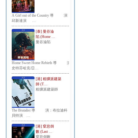
A Girl out of the Country 導 演：
邱新達演 …
[泰] 曼谷淪
陷 (Home …
曼谷淪陷
Home Sweet Home Rebirth 導 演：
史特芬哈克/亞…
[港] 粗獷派建築
師 (T…
粗獷派建築師
The Brutalist 導 演：布拉迪科
貝特演 …
[港] 窒息倒
數 (Last …
窒息倒數