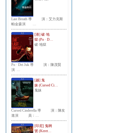
Last Breath 導 演：艾力克斯
帕金森演 …
[港] 破·地
獄 (Po · D…
破·地獄
Po · Dei Juk 導 演：陳茂賢
演 …
[越] 鬼
妹 (Cursed Ci…
鬼妹
Cursed Cinderella 導 演：陳友
進演 員：…
[印尼] 鬼咧
號 (Keret…