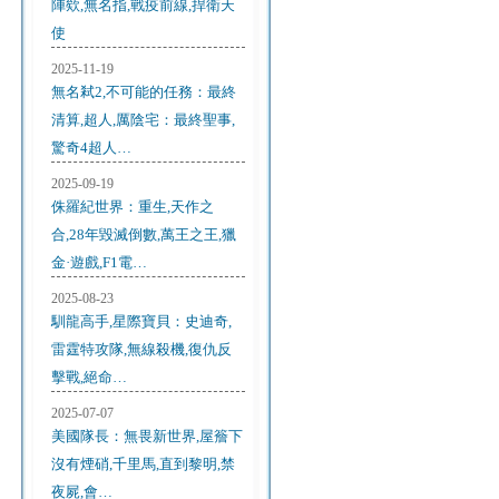
陣欸,無名指,戰疫前線,捍衛天
使
2025-11-19
無名弒2,不可能的任務：最終
清算,超人,厲陰宅：最終聖事,
驚奇4超人…
2025-09-19
侏羅紀世界：重生,天作之
合,28年毀滅倒數,萬王之王,獵
金·遊戲,F1電…
2025-08-23
馴龍高手,星際寶貝：史迪奇,
雷霆特攻隊,無線殺機,復仇反
擊戰,絕命…
2025-07-07
美國隊長：無畏新世界,屋簷下
沒有煙硝,千里馬,直到黎明,禁
夜屍,會…