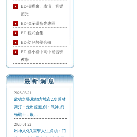
BD-演唱會、表演、音樂
藍光
BD-演示碟藍光專區
BD-程式合集
BD-幼兒教學合輯
BD-國小國中高中補習班
教學
2026-03-21
欣德之聲,動物方城市2,史普林
斯汀：走出虛無,創：戰神, 終
極戰士：殺…
2026-01-22
出神入化3,重擊人生,角頭：鬥