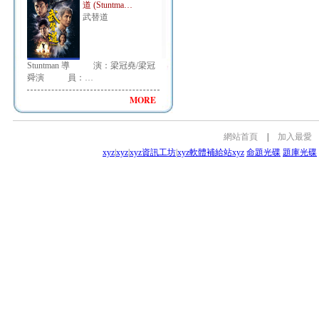
道 (Stuntma…
武替道
Stuntman 導 演：梁冠堯/梁冠
舜演 員：…
MORE
網站首頁
|
加入最愛
xyz
|
xyz
|
xyz資訊工坊
|
xyz軟體補給站
xyz
命題光碟
題庫光碟