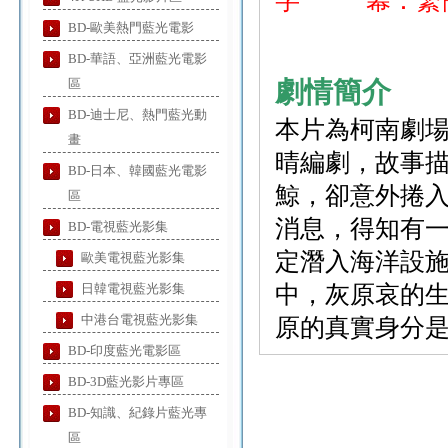
字 幕：繁
BD-歐美熱門藍光電影
BD-華語、亞洲藍光電影
區
劇情簡介
BD-迪士尼、熱門藍光動
本片為柯南劇場
畫
晴編劇，故事
BD-日本、韓國藍光電影
鯨，卻意外捲
區
消息，得知有
BD-電視藍光影集
定潛入海洋設
歐美電視藍光影集
日韓電視藍光影集
中，灰原哀的
中港台電視藍光影集
原的真實身分是
BD-印度藍光電影區
BD-3D藍光影片專區
BD-知識、紀錄片藍光專
區