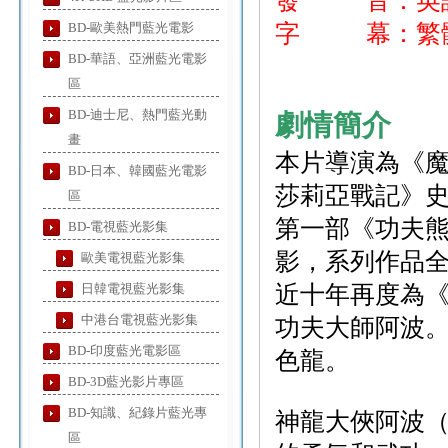
發 音：英
BD-歐美熱門藍光電影
字 幕：繁體
BD-華語、亞洲藍光電影
區
BD-迪士尼、熱門藍光動
劇情簡介
畫
本片導演為《
BD-日本、韓國藍光電影
莎莉亞戰記》史
區
第一部《功夫
BD-電視藍光影集
影，系列作品全
歐美電視藍光影集
日韓電視藍光影集
近十年再度為《
中港台電視藍光影集
功夫大師阿波
BD-印度藍光電影區
色龍。
BD-3D藍光影片專區
BD-知識、紀錄片藍光專
神龍大俠阿波（
區