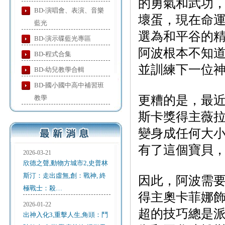
的勇氣和武功
BD-演唱會、表演、音樂
壞蛋，現在命
藍光
選為和平谷的
BD-演示碟藍光專區
阿波根本不知
BD-程式合集
並訓練下一位
BD-幼兒教學合輯
BD-國小國中高中補習班
更糟的是，最
教學
斯卡獎得主薇拉
變身成任何大
有了這個寶貝
2026-03-21
欣德之聲,動物方城市2,史普林
斯汀：走出虛無,創：戰神, 終
因此，阿波需
極戰士：殺…
得主奧卡菲娜
2026-01-22
超的技巧總是
出神入化3,重擊人生,角頭：鬥