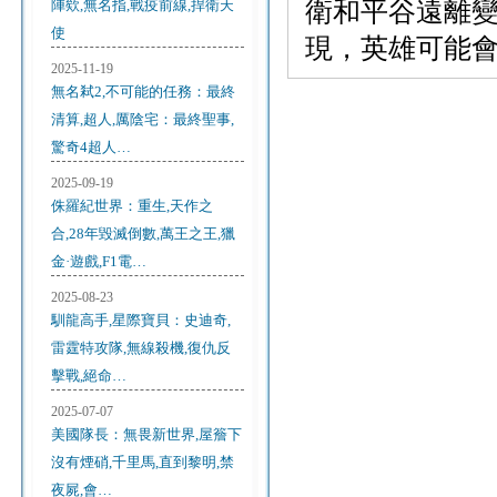
陣欸,無名指,戰疫前線,捍衛天
衛和平谷遠離
使
現，英雄可能
2025-11-19
無名弒2,不可能的任務：最終
清算,超人,厲陰宅：最終聖事,
驚奇4超人…
2025-09-19
侏羅紀世界：重生,天作之
合,28年毀滅倒數,萬王之王,獵
金·遊戲,F1電…
2025-08-23
馴龍高手,星際寶貝：史迪奇,
雷霆特攻隊,無線殺機,復仇反
擊戰,絕命…
2025-07-07
美國隊長：無畏新世界,屋簷下
沒有煙硝,千里馬,直到黎明,禁
夜屍,會…