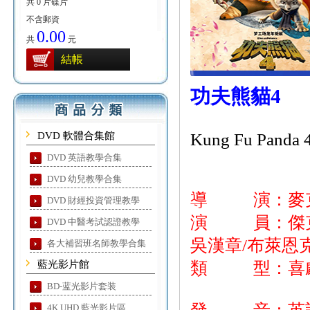
共 0 片碟片
不含郵資
0.00
共
元
結帳
功夫熊貓4
DVD 軟體合集館
Kung Fu Panda 
DVD 英語教學合集
DVD 幼兒教學合集
導 演：麥
DVD 財經投資管理教學
演 員：傑克布
DVD 中醫考試認證教學
吳漢章/布萊恩
各大補習班名師教學合集
藍光影片館
類 型：喜劇
BD-蓝光影片套装
4K UHD 藍光影片區