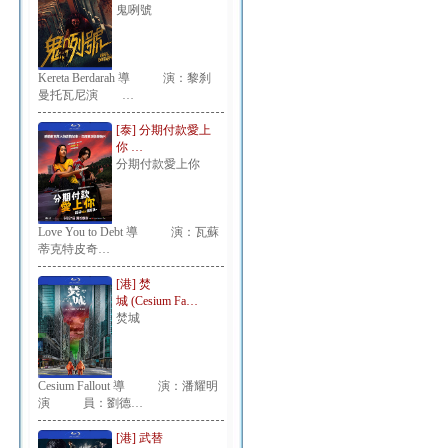
鬼咧號
Kereta Berdarah 導 演：黎刹
曼托瓦尼演 …
[泰] 分期付款愛上
你 …
分期付款愛上你
Love You to Debt 導 演：瓦蘇
蒂克特皮奇…
[港] 焚
城 (Cesium Fa…
焚城
Cesium Fallout 導 演：潘耀明
演 員：劉德…
[港] 武替