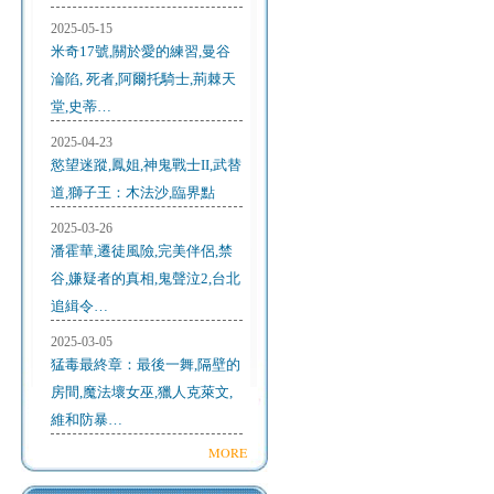
2025-05-15
米奇17號,關於愛的練習,曼谷
淪陷, 死者,阿爾托騎士,荊棘天
堂,史蒂…
2025-04-23
慾望迷蹤,鳳姐,神鬼戰士II,武替
道,獅子王：木法沙,臨界點
2025-03-26
潘霍華,遷徒風險,完美伴侶,禁
谷,嫌疑者的真相,鬼聲泣2,台北
追緝令…
2025-03-05
猛毒最終章：最後一舞,隔壁的
房間,魔法壞女巫,獵人克萊文,
維和防暴…
MORE