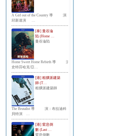
A Girl out of the Country 導 演：
邱新達演 …
[泰] 曼谷淪
陷 (Home …
曼谷淪陷
Home Sweet Home Rebirth 導 演：
史特芬哈克/亞…
[港] 粗獷派建築
師 (T…
粗獷派建築師
The Brutalist 導 演：布拉迪科
貝特演 …
[港] 窒息倒
數 (Last …
窒息倒數