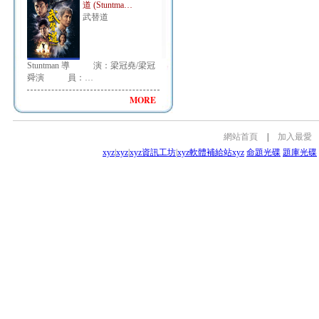
道 (Stuntma…
武替道
Stuntman 導 演：梁冠堯/梁冠
舜演 員：…
MORE
網站首頁
|
加入最愛
xyz
|
xyz
|
xyz資訊工坊
|
xyz軟體補給站
xyz
命題光碟
題庫光碟