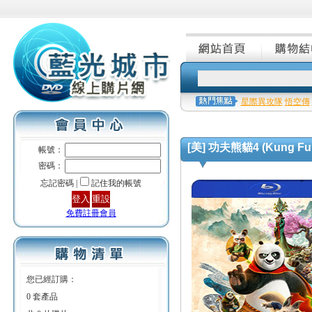
星際異攻隊
悟空傳
[美] 功夫熊貓4 (Kung Fu P
帳號：
密碼：
忘記密碼 |
記住我的帳號
免費註冊會員
您已經訂購：
0 套產品