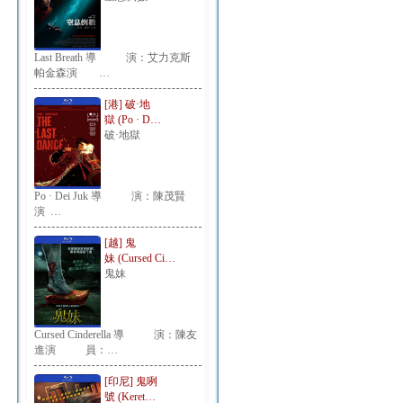
Last Breath 導 演：艾力克斯
帕金森演 …
[港] 破·地
獄 (Po · D…
破·地獄
Po · Dei Juk 導 演：陳茂賢
演 …
[越] 鬼
妹 (Cursed Ci…
鬼妹
Cursed Cinderella 導 演：陳友
進演 員：…
[印尼] 鬼咧
號 (Keret…