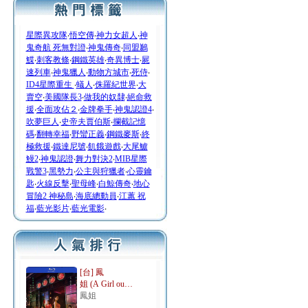
星際異攻隊
‧
悟空傳
‧
神力女超人
‧
神
鬼奇航 死無對證
‧
神鬼傳奇
‧
同盟鶼
鰈
‧
刺客教條
‧
鋼鐵英雄
‧
奇異博士
‧
屍
速列車
‧
神鬼獵人
‧
動物方城市
‧
死侍
‧
ID4星際重生
‧
蟻人
‧
侏羅紀世界
‧
大
賣空
‧
美國隊長3
‧
做我的奴隸
‧
絕命救
援
‧
全面攻佔２
‧
金牌拳手
‧
神鬼認證4
‧
吹夢巨人
‧
史帝夫賈伯斯
‧
攔截記憶
碼
‧
翻轉幸福
‧
野蠻正義
‧
鋼鐵麥斯
‧
終
極救援
‧
鐵達尼號
‧
飢餓遊戲
‧
大尾鱸
鰻2
‧
神鬼認證
‧
舞力對決2
‧
MIB星際
戰警3
‧
黑勢力
‧
公主與狩獵者
‧
心靈鑰
匙
‧
火線反擊
‧
聖母峰
‧
白鯨傳奇
‧
地心
冒險2 神秘島
‧
海底總動員
‧
江蕙 祝
福
‧
藍光影片
‧
藍光電影
‧
[台] 鳳
姐 (A Girl ou…
鳳姐