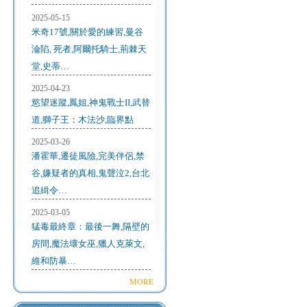
2025-05-15
米奇17號,關於愛的練習,曼谷
淪陷, 死者,阿爾托騎士,荊棘天
堂,史蒂…
2025-04-23
慾望迷蹤,鳳姐,神鬼戰士II,武替
道,獅子王：木法沙,臨界點
2025-03-26
潘霍華,遷徒風險,完美伴侶,禁
谷,嫌疑者的真相,鬼聲泣2,台北
追緝令…
2025-03-05
猛毒最終章：最後一舞,隔壁的
房間,魔法壞女巫,獵人克萊文,
維和防暴…
MORE