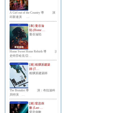
A Girl out of the Country 導 演：
邱新達演 …
[泰] 曼谷淪
陷 (Home …
曼谷淪陷
Home Sweet Home Rebirth 導 演：
史特芬哈克/亞…
[港] 粗獷派建築
師 (T…
粗獷派建築師
The Brutalist 導 演：布拉迪科
貝特演 …
[港] 窒息倒
數 (Last …
窒息倒數