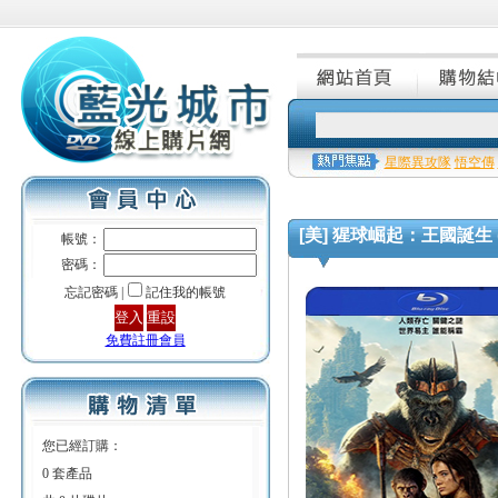
星際異攻隊
悟空傳
[美] 猩球崛起：王國誕生 (Kingd
帳號：
密碼：
忘記密碼 |
記住我的帳號
免費註冊會員
您已經訂購：
0 套產品