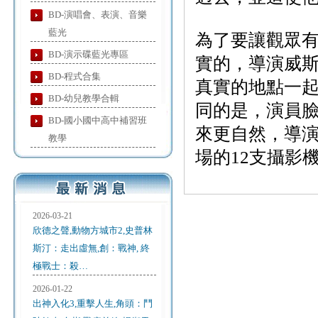
BD-演唱會、表演、音樂
藍光
為了要讓觀眾
BD-演示碟藍光專區
實的，導演威
BD-程式合集
真實的地點一
BD-幼兒教學合輯
同的是，演員
BD-國小國中高中補習班
來更自然，導
教學
場的12支攝影
2026-03-21
欣德之聲,動物方城市2,史普林
斯汀：走出虛無,創：戰神, 終
極戰士：殺…
2026-01-22
出神入化3,重擊人生,角頭：鬥