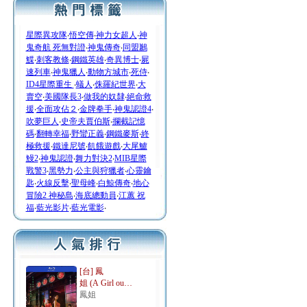
星際異攻隊
‧
悟空傳
‧
神力女超人
‧
神
鬼奇航 死無對證
‧
神鬼傳奇
‧
同盟鶼
鰈
‧
刺客教條
‧
鋼鐵英雄
‧
奇異博士
‧
屍
速列車
‧
神鬼獵人
‧
動物方城市
‧
死侍
‧
ID4星際重生
‧
蟻人
‧
侏羅紀世界
‧
大
賣空
‧
美國隊長3
‧
做我的奴隸
‧
絕命救
援
‧
全面攻佔２
‧
金牌拳手
‧
神鬼認證4
‧
吹夢巨人
‧
史帝夫賈伯斯
‧
攔截記憶
碼
‧
翻轉幸福
‧
野蠻正義
‧
鋼鐵麥斯
‧
終
極救援
‧
鐵達尼號
‧
飢餓遊戲
‧
大尾鱸
鰻2
‧
神鬼認證
‧
舞力對決2
‧
MIB星際
戰警3
‧
黑勢力
‧
公主與狩獵者
‧
心靈鑰
匙
‧
火線反擊
‧
聖母峰
‧
白鯨傳奇
‧
地心
冒險2 神秘島
‧
海底總動員
‧
江蕙 祝
福
‧
藍光影片
‧
藍光電影
‧
[台] 鳳
姐 (A Girl ou…
鳳姐