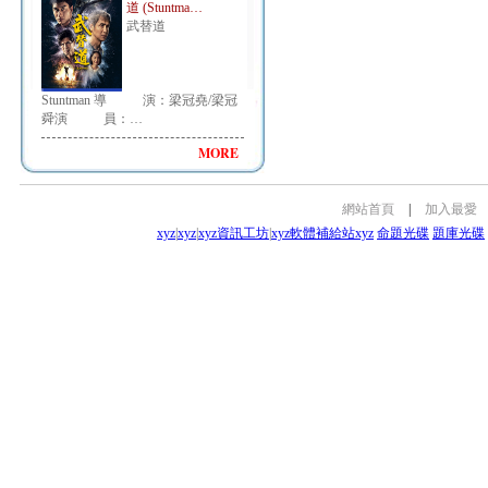
道 (Stuntma…
武替道
Stuntman 導 演：梁冠堯/梁冠
舜演 員：…
MORE
網站首頁
|
加入最愛
xyz
|
xyz
|
xyz資訊工坊
|
xyz軟體補給站
xyz
命題光碟
題庫光碟