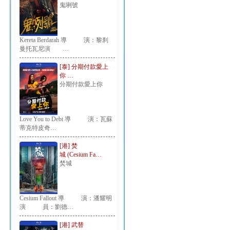
鬼咧號
Kereta Berdarah 導 演：黎刹
曼托瓦尼演 …
[泰] 分期付款愛上
你 …
分期付款愛上你
Love You to Debt 導 演：瓦蘇
蒂克特皮奇…
[港] 焚
城 (Cesium Fa…
焚城
Cesium Fallout 導 演：潘耀明
演 員：劉德…
[港] 武替