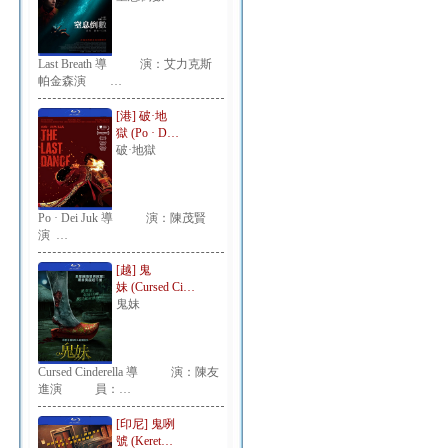
Last Breath 導 演：艾力克斯
帕金森演 …
[港] 破·地
獄 (Po · D…
破·地獄
Po · Dei Juk 導 演：陳茂賢
演 …
[越] 鬼
妹 (Cursed Ci…
鬼妹
Cursed Cinderella 導 演：陳友
進演 員：…
[印尼] 鬼咧
號 (Keret…