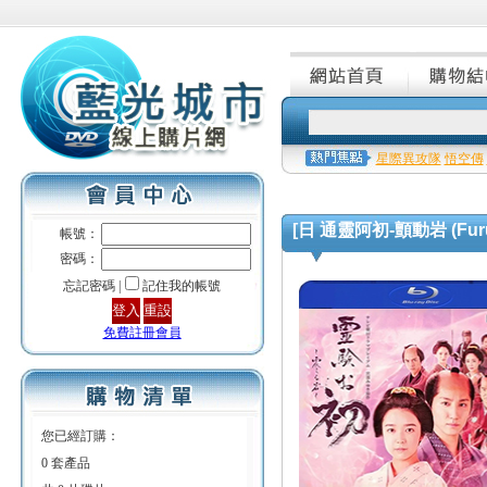
星際異攻隊
悟空傳
[日 通靈阿初-顫動岩 (Furuer
帳號：
密碼：
忘記密碼 |
記住我的帳號
免費註冊會員
您已經訂購：
0 套產品