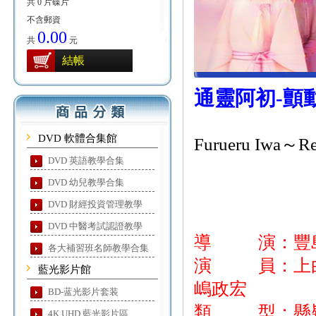
共 0 片碟片
不含郵資
0.00
共
元
結帳
通靈阿初-顫
DVD 軟體合集館
Furueru Iwa～Re
DVD 英語教學合集
DVD 幼兒教學合集
DVD 財經投資管理教學
DVD 中醫考試認證教學
導 演：豐
各大補習班名師教學合集
演 員：上白石
藍光影片館
嶋政宏
BD-蓝光影片套装
類 型：懸
4K UHD 藍光影片區