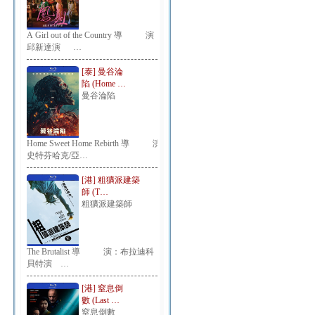
A Girl out of the Country 導 演：
邱新達演 …
[泰] 曼谷淪
陷 (Home …
曼谷淪陷
Home Sweet Home Rebirth 導 演：
史特芬哈克/亞…
[港] 粗獷派建築
師 (T…
粗獷派建築師
The Brutalist 導 演：布拉迪科
貝特演 …
[港] 窒息倒
數 (Last …
窒息倒數