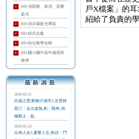
BD-演唱會、表演、音樂
戶X檔案」的耳
藍光
紹給了負責的
BD-演示碟藍光專區
BD-程式合集
BD-幼兒教學合輯
BD-國小國中高中補習班
教學
2026-03-21
欣德之聲,動物方城市2,史普林
斯汀：走出虛無,創：戰神, 終
極戰士：殺…
2026-01-22
出神入化3,重擊人生,角頭：鬥