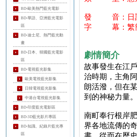
BD-歐美熱門藍光電影
發 音：日
BD-華語、亞洲藍光電影
字 幕：繁簡
區
BD-迪士尼、熱門藍光動
畫
BD-日本、韓國藍光電影
劇情簡介
區
故事發生在江戶
BD-電視藍光影集
治時期，主角
歐美電視藍光影集
朗活潑，但在
日韓電視藍光影集
到的神秘力量
中港台電視藍光影集
BD-印度藍光電影區
南町奉行根岸
BD-3D藍光影片專區
界各地流傳的
BD-知識、紀錄片藍光專
區
書，從而在歷