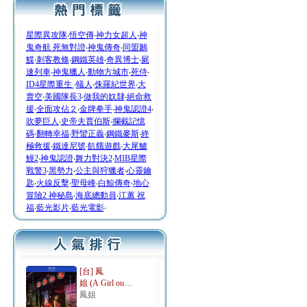
星際異攻隊
‧
悟空傳
‧
神力女超人
‧
神
鬼奇航 死無對證
‧
神鬼傳奇
‧
同盟鶼
鰈
‧
刺客教條
‧
鋼鐵英雄
‧
奇異博士
‧
屍
速列車
‧
神鬼獵人
‧
動物方城市
‧
死侍
‧
ID4星際重生
‧
蟻人
‧
侏羅紀世界
‧
大
賣空
‧
美國隊長3
‧
做我的奴隸
‧
絕命救
援
‧
全面攻佔２
‧
金牌拳手
‧
神鬼認證4
‧
吹夢巨人
‧
史帝夫賈伯斯
‧
攔截記憶
碼
‧
翻轉幸福
‧
野蠻正義
‧
鋼鐵麥斯
‧
終
極救援
‧
鐵達尼號
‧
飢餓遊戲
‧
大尾鱸
鰻2
‧
神鬼認證
‧
舞力對決2
‧
MIB星際
戰警3
‧
黑勢力
‧
公主與狩獵者
‧
心靈鑰
匙
‧
火線反擊
‧
聖母峰
‧
白鯨傳奇
‧
地心
冒險2 神秘島
‧
海底總動員
‧
江蕙 祝
福
‧
藍光影片
‧
藍光電影
‧
[台] 鳳
姐 (A Girl ou…
鳳姐