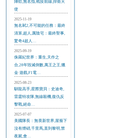
陣欸,無名指,戰疫前線,捍衛天
使
2025-11-19
無名弒2,不可能的任務：最終
清算,超人,厲陰宅：最終聖事,
驚奇4超人…
2025-09-19
侏羅紀世界：重生,天作之
合,28年毀滅倒數,萬王之王,獵
金·遊戲,F1電…
2025-08-23
馴龍高手,星際寶貝：史迪奇,
雷霆特攻隊,無線殺機,復仇反
擊戰,絕命…
2025-07-07
美國隊長：無畏新世界,屋簷下
沒有煙硝,千里馬,直到黎明,禁
夜屍,會…