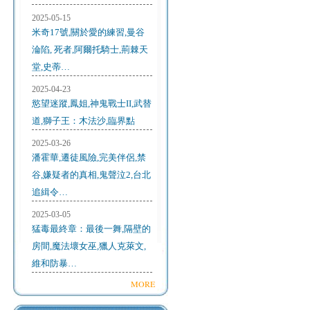
2025-05-15
米奇17號,關於愛的練習,曼谷
淪陷, 死者,阿爾托騎士,荊棘天
堂,史蒂…
2025-04-23
慾望迷蹤,鳳姐,神鬼戰士II,武替
道,獅子王：木法沙,臨界點
2025-03-26
潘霍華,遷徒風險,完美伴侶,禁
谷,嫌疑者的真相,鬼聲泣2,台北
追緝令…
2025-03-05
猛毒最終章：最後一舞,隔壁的
房間,魔法壞女巫,獵人克萊文,
維和防暴…
MORE