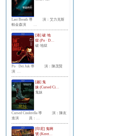
Last Breath 導 演：艾力克斯
帕金森演 …
[港] 破·地
獄 (Po · D…
破·地獄
Po · Dei Juk 導 演：陳茂賢
演 …
[越] 鬼
妹 (Cursed Ci…
鬼妹
Cursed Cinderella 導 演：陳友
進演 員：…
[印尼] 鬼咧
號 (Keret…