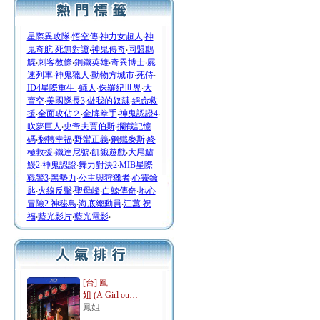
星際異攻隊
‧
悟空傳
‧
神力女超人
‧
神
鬼奇航 死無對證
‧
神鬼傳奇
‧
同盟鶼
鰈
‧
刺客教條
‧
鋼鐵英雄
‧
奇異博士
‧
屍
速列車
‧
神鬼獵人
‧
動物方城市
‧
死侍
‧
ID4星際重生
‧
蟻人
‧
侏羅紀世界
‧
大
賣空
‧
美國隊長3
‧
做我的奴隸
‧
絕命救
援
‧
全面攻佔２
‧
金牌拳手
‧
神鬼認證4
‧
吹夢巨人
‧
史帝夫賈伯斯
‧
攔截記憶
碼
‧
翻轉幸福
‧
野蠻正義
‧
鋼鐵麥斯
‧
終
極救援
‧
鐵達尼號
‧
飢餓遊戲
‧
大尾鱸
鰻2
‧
神鬼認證
‧
舞力對決2
‧
MIB星際
戰警3
‧
黑勢力
‧
公主與狩獵者
‧
心靈鑰
匙
‧
火線反擊
‧
聖母峰
‧
白鯨傳奇
‧
地心
冒險2 神秘島
‧
海底總動員
‧
江蕙 祝
福
‧
藍光影片
‧
藍光電影
‧
[台] 鳳
姐 (A Girl ou…
鳳姐