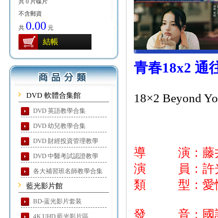
共 0 片碟片
不含郵資
0.00
共
元
結帳
青春18x2 
DVD 軟體合集館
18×2 Beyond Yo
DVD 英語教學合集
DVD 幼兒教學合集
DVD 財經投資管理教學
導 演：藤
DVD 中醫考試認證教學
演 員：許光
各大補習班名師教學合集
類 型：愛
藍光影片館
BD-蓝光影片套装
發 音：國語
4K UHD 藍光影片區