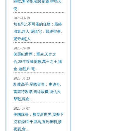
陣欸,無名指,戰疫前線,捍衛天
使
2025-11-19
無名弒2,不可能的任務：最終
清算,超人,厲陰宅：最終聖事,
驚奇4超人…
2025-09-19
侏羅紀世界：重生,天作之
合,28年毀滅倒數,萬王之王,獵
金·遊戲,F1電…
2025-08-23
馴龍高手,星際寶貝：史迪奇,
雷霆特攻隊,無線殺機,復仇反
擊戰,絕命…
2025-07-07
美國隊長：無畏新世界,屋簷下
沒有煙硝,千里馬,直到黎明,禁
夜屍,會…