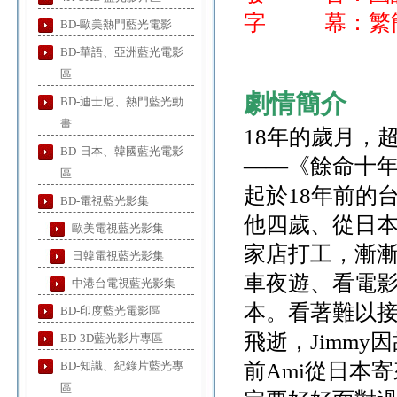
字 幕：繁簡
BD-歐美熱門藍光電影
BD-華語、亞洲藍光電影
區
劇情簡介
BD-迪士尼、熱門藍光動
畫
18年的歲月，
BD-日本、韓國藍光電影
――《餘命十年
區
起於18年前的
BD-電視藍光影集
他四歲、從日本
歐美電視藍光影集
家店打工，漸漸
日韓電視藍光影集
車夜遊、看電影
中港台電視藍光影集
本。看著難以接
BD-印度藍光電影區
飛逝，Jimm
BD-3D藍光影片專區
BD-知識、紀錄片藍光專
前Ami從日本
區