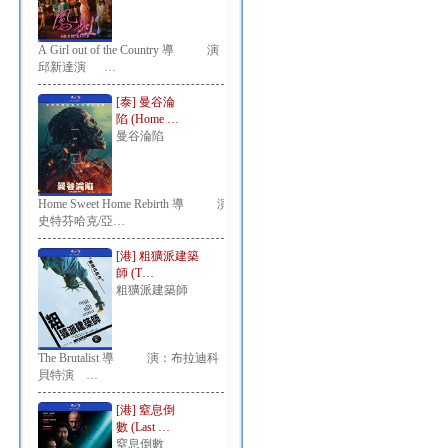
A Girl out of the Country 導 演：
邱新達演 …
[泰] 曼谷淪
陷 (Home …
曼谷淪陷
Home Sweet Home Rebirth 導 演：
史特芬哈克/亞…
[港] 粗獷派建築
師 (T…
粗獷派建築師
The Brutalist 導 演：布拉迪科
貝特演 …
[港] 窒息倒
數 (Last …
窒息倒數