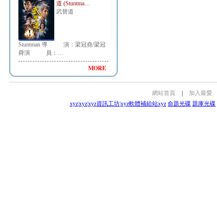
道 (Stuntma…
武替道
Stuntman 導 演：梁冠堯/梁冠
舜演 員：…
MORE
網站首頁
|
加入最愛
xyz
|
xyz
|
xyz資訊工坊
|
xyz軟體補給站
xyz
命題光碟
題庫光碟