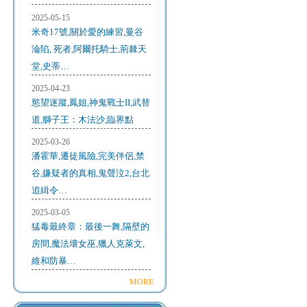
2025-05-15
米奇17號,關於愛的練習,曼谷
淪陷, 死者,阿爾托騎士,荊棘天
堂,史蒂…
2025-04-23
慾望迷蹤,鳳姐,神鬼戰士II,武替
道,獅子王：木法沙,臨界點
2025-03-26
潘霍華,遷徒風險,完美伴侶,禁
谷,嫌疑者的真相,鬼聲泣2,台北
追緝令…
2025-03-05
猛毒最終章：最後一舞,隔壁的
房間,魔法壞女巫,獵人克萊文,
維和防暴…
MORE