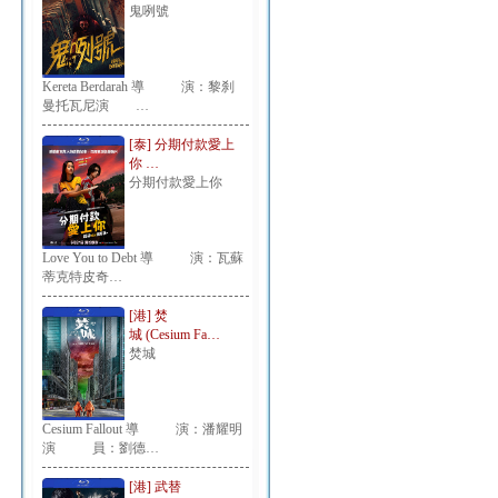
鬼咧號
Kereta Berdarah 導 演：黎刹
曼托瓦尼演 …
[泰] 分期付款愛上
你 …
分期付款愛上你
Love You to Debt 導 演：瓦蘇
蒂克特皮奇…
[港] 焚
城 (Cesium Fa…
焚城
Cesium Fallout 導 演：潘耀明
演 員：劉德…
[港] 武替