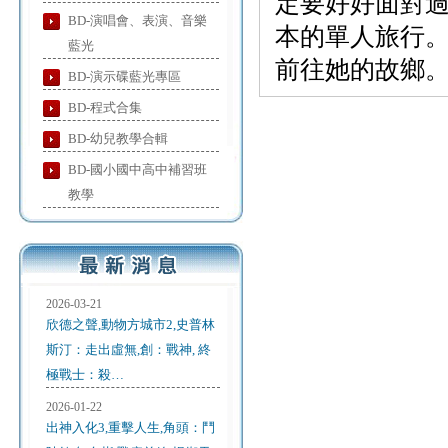
定要好好面對
BD-演唱會、表演、音樂
本的單人旅行。
藍光
前往她的故鄉。究
BD-演示碟藍光專區
BD-程式合集
BD-幼兒教學合輯
BD-國小國中高中補習班
教學
2026-03-21
欣德之聲,動物方城市2,史普林
斯汀：走出虛無,創：戰神, 終
極戰士：殺…
2026-01-22
出神入化3,重擊人生,角頭：鬥