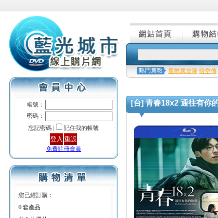
星際異攻隊
悟空傳
[台] 青春18x2 通往有你的旅程 
帳號：
密碼：
忘記密碼 |
記住我的帳號
免費註冊會員
您已經訂購：
0 套產品