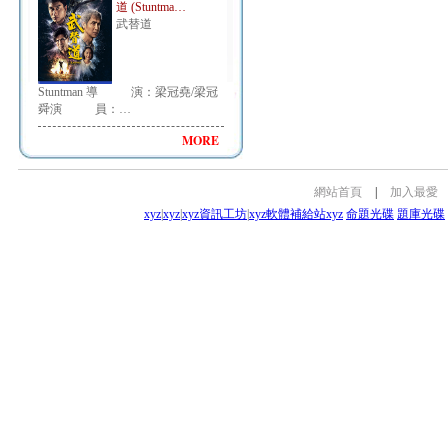
道 (Stuntma…
武替道
Stuntman 導 演：梁冠堯/梁冠
舜演 員：…
MORE
網站首頁
|
加入最愛
xyz
|
xyz
|
xyz資訊工坊
|
xyz軟體補給站
xyz
命題光碟
題庫光碟