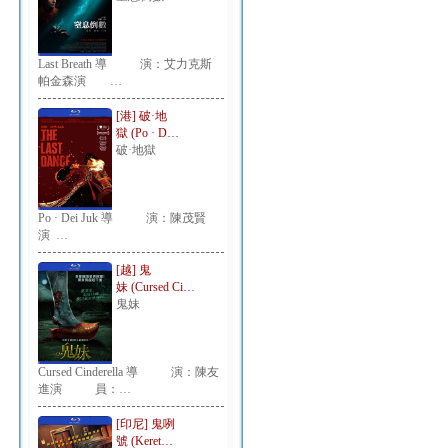
Last Breath 導 演：艾力克斯
帕金森演 …
[港] 破·地
獄 (Po · D…
破·地獄
Po · Dei Juk 導 演：陳茂賢
演 …
[越] 鬼
妹 (Cursed Ci…
鬼妹
Cursed Cinderella 導 演：陳友
進演 員：…
[印尼] 鬼咧
號 (Keret…