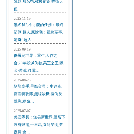
陣欸,無名指,戰疫前線,捍衛天
使
2025-11-19
無名弒2,不可能的任務：最終
清算,超人,厲陰宅：最終聖事,
驚奇4超人…
2025-09-19
侏羅紀世界：重生,天作之
合,28年毀滅倒數,萬王之王,獵
金·遊戲,F1電…
2025-08-23
馴龍高手,星際寶貝：史迪奇,
雷霆特攻隊,無線殺機,復仇反
擊戰,絕命…
2025-07-07
美國隊長：無畏新世界,屋簷下
沒有煙硝,千里馬,直到黎明,禁
夜屍,會…