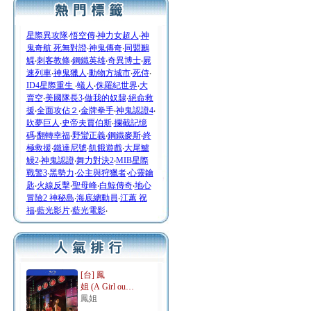
星際異攻隊
‧
悟空傳
‧
神力女超人
‧
神
鬼奇航 死無對證
‧
神鬼傳奇
‧
同盟鶼
鰈
‧
刺客教條
‧
鋼鐵英雄
‧
奇異博士
‧
屍
速列車
‧
神鬼獵人
‧
動物方城市
‧
死侍
‧
ID4星際重生
‧
蟻人
‧
侏羅紀世界
‧
大
賣空
‧
美國隊長3
‧
做我的奴隸
‧
絕命救
援
‧
全面攻佔２
‧
金牌拳手
‧
神鬼認證4
‧
吹夢巨人
‧
史帝夫賈伯斯
‧
攔截記憶
碼
‧
翻轉幸福
‧
野蠻正義
‧
鋼鐵麥斯
‧
終
極救援
‧
鐵達尼號
‧
飢餓遊戲
‧
大尾鱸
鰻2
‧
神鬼認證
‧
舞力對決2
‧
MIB星際
戰警3
‧
黑勢力
‧
公主與狩獵者
‧
心靈鑰
匙
‧
火線反擊
‧
聖母峰
‧
白鯨傳奇
‧
地心
冒險2 神秘島
‧
海底總動員
‧
江蕙 祝
福
‧
藍光影片
‧
藍光電影
‧
[台] 鳳
姐 (A Girl ou…
鳳姐