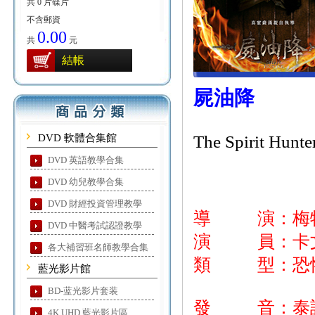
共 0 片碟片
不含郵資
0.00
共
元
結帳
屍油降
DVD 軟體合集館
The Spirit Hunte
DVD 英語教學合集
DVD 幼兒教學合集
DVD 財經投資管理教學
導 演：梅特
DVD 中醫考試認證教學
演 員：卡文
各大補習班名師教學合集
類 型：恐
藍光影片館
BD-蓝光影片套装
發 音：泰
4K UHD 藍光影片區