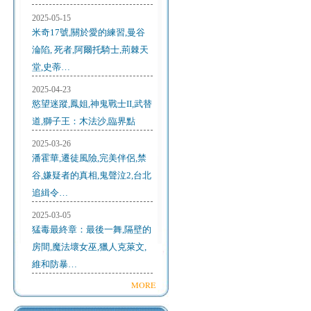
2025-05-15
米奇17號,關於愛的練習,曼谷
淪陷, 死者,阿爾托騎士,荊棘天
堂,史蒂…
2025-04-23
慾望迷蹤,鳳姐,神鬼戰士II,武替
道,獅子王：木法沙,臨界點
2025-03-26
潘霍華,遷徒風險,完美伴侶,禁
谷,嫌疑者的真相,鬼聲泣2,台北
追緝令…
2025-03-05
猛毒最終章：最後一舞,隔壁的
房間,魔法壞女巫,獵人克萊文,
維和防暴…
MORE