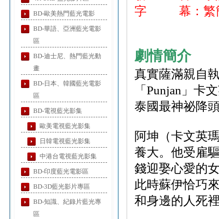
字 幕：繁簡
BD-歐美熱門藍光電影
BD-華語、亞洲藍光電影
區
劇情簡介
BD-迪士尼、熱門藍光動
畫
真實薩滿親自
BD-日本、韓國藍光電影
「Punjan
區
泰國最神祕降
BD-電視藍光影集
歐美電視藍光影集
阿坤（卡文英瑪
日韓電視藍光影集
養大。他受雇
中港台電視藍光影集
錢迎娶心愛的
BD-印度藍光電影區
此時蘇伊恰巧
BD-3D藍光影片專區
和身邊的人死
BD-知識、紀錄片藍光專
區