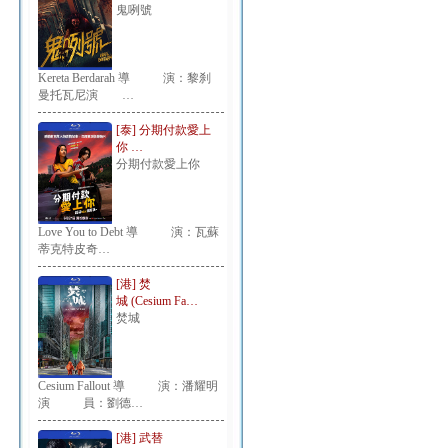
鬼咧號
Kereta Berdarah 導 演：黎刹
曼托瓦尼演 …
[泰] 分期付款愛上
你 …
分期付款愛上你
Love You to Debt 導 演：瓦蘇
蒂克特皮奇…
[港] 焚
城 (Cesium Fa…
焚城
Cesium Fallout 導 演：潘耀明
演 員：劉德…
[港] 武替