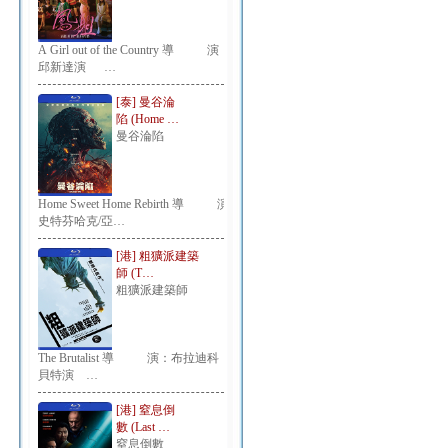
A Girl out of the Country 導 演：
邱新達演 …
[泰] 曼谷淪
陷 (Home …
曼谷淪陷
Home Sweet Home Rebirth 導 演：
史特芬哈克/亞…
[港] 粗獷派建築
師 (T…
粗獷派建築師
The Brutalist 導 演：布拉迪科
貝特演 …
[港] 窒息倒
數 (Last …
窒息倒數