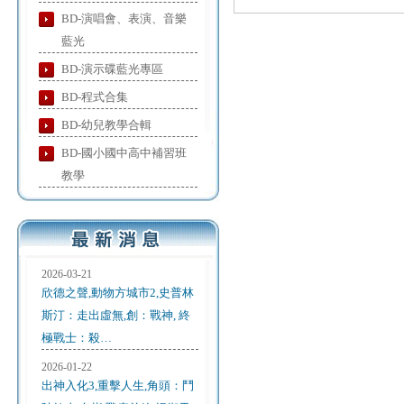
BD-演唱會、表演、音樂
藍光
BD-演示碟藍光專區
BD-程式合集
BD-幼兒教學合輯
BD-國小國中高中補習班
教學
2026-03-21
欣德之聲,動物方城市2,史普林
斯汀：走出虛無,創：戰神, 終
極戰士：殺…
2026-01-22
出神入化3,重擊人生,角頭：鬥