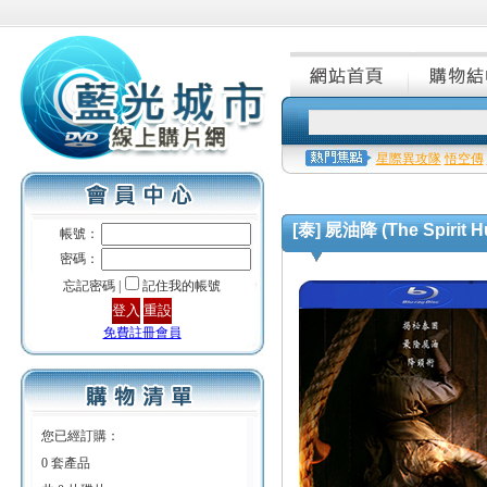
星際異攻隊
悟空傳
[泰] 屍油降 (The Spirit Hu
帳號：
密碼：
忘記密碼 |
記住我的帳號
免費註冊會員
您已經訂購：
0 套產品