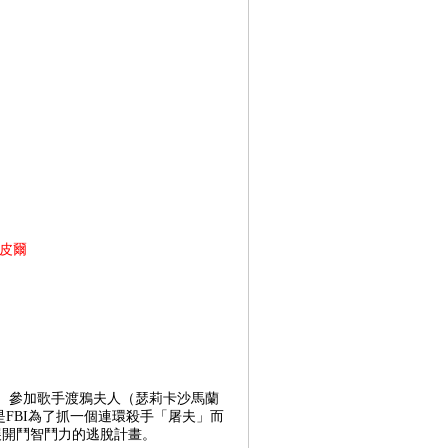
皮爾
演）參加歌手渡鴉夫人（瑟莉卡沙馬蘭
是FBI為了抓一個連環殺手「屠夫」而
展開鬥智鬥力的逃脫計畫。