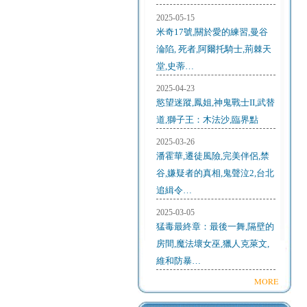
2025-05-15
米奇17號,關於愛的練習,曼谷
淪陷, 死者,阿爾托騎士,荊棘天
堂,史蒂…
2025-04-23
慾望迷蹤,鳳姐,神鬼戰士II,武替
道,獅子王：木法沙,臨界點
2025-03-26
潘霍華,遷徒風險,完美伴侶,禁
谷,嫌疑者的真相,鬼聲泣2,台北
追緝令…
2025-03-05
猛毒最終章：最後一舞,隔壁的
房間,魔法壞女巫,獵人克萊文,
維和防暴…
MORE