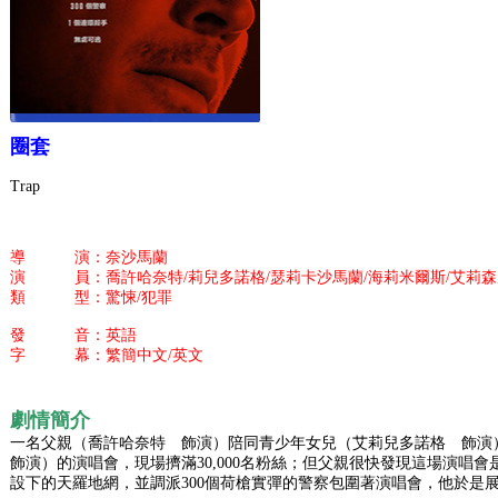
圈套
Trap
導 演：奈沙馬蘭
演 員：喬許哈奈特/莉兒多諾格/瑟莉卡沙馬蘭/海莉米爾斯/艾莉森
類 型：驚悚/犯罪
發 音：英語
字 幕：繁簡中文/英文
劇情簡介
一名父親（喬許哈奈特 飾演）陪同青少年女兒（艾莉兒多諾格 飾
飾演）的演唱會，現場擠滿30,000名粉絲；但父親很快發現這場演唱會
設下的天羅地網，並調派300個荷槍實彈的警察包圍著演唱會，他於是