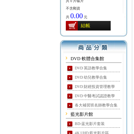
共 0 片碟片
不含郵資
0.00
共
元
結帳
DVD 軟體合集館
DVD 英語教學合集
DVD 幼兒教學合集
DVD 財經投資管理教學
DVD 中醫考試認證教學
各大補習班名師教學合集
藍光影片館
BD-蓝光影片套装
4K UHD 藍光影片區