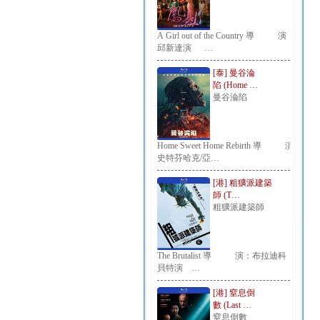
A Girl out of the Country 導 演：
邱新達演 …
[泰] 曼谷淪
陷 (Home …
曼谷淪陷
Home Sweet Home Rebirth 導 演：
史特芬哈克/亞…
[港] 粗獷派建築
師 (T…
粗獷派建築師
The Brutalist 導 演：布拉迪科
貝特演 …
[港] 窒息倒
數 (Last …
窒息倒數