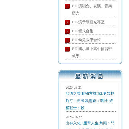
BD-演唱會、表演、音樂
藍光
BD-演示碟藍光專區
BD-程式合集
BD-幼兒教學合輯
BD-國小國中高中補習班
教學
2026-03-21
欣德之聲,動物方城市2,史普林
斯汀：走出虛無,創：戰神, 終
極戰士：殺…
2026-01-22
出神入化3,重擊人生,角頭：鬥