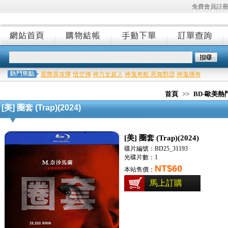
免費會員註
星際異攻隊
悟空傳
神力女超人
神鬼奇航 死無對證
神鬼傳奇
首頁
>>
BD-歐美
[美] 圈套 (Trap)(2024)
[美] 圈套 (Trap)(2024)
碟片編號：BD25_31193
光碟片數：1
NT$60
本站售價：
馬上訂購