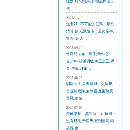
陣欸,無名指,戰疫前線,捍衛天
使
2025-11-19
無名弒2,不可能的任務：最終
清算,超人,厲陰宅：最終聖事,
驚奇4超人…
2025-09-19
侏羅紀世界：重生,天作之
合,28年毀滅倒數,萬王之王,獵
金·遊戲,F1電…
2025-08-23
馴龍高手,星際寶貝：史迪奇,
雷霆特攻隊,無線殺機,復仇反
擊戰,絕命…
2025-07-07
美國隊長：無畏新世界,屋簷下
沒有煙硝,千里馬,直到黎明,禁
夜屍,會…