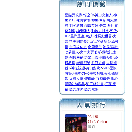
星際異攻隊
‧
悟空傳
‧
神力女超人
‧
神
鬼奇航 死無對證
‧
神鬼傳奇
‧
同盟鶼
鰈
‧
刺客教條
‧
鋼鐵英雄
‧
奇異博士
‧
屍
速列車
‧
神鬼獵人
‧
動物方城市
‧
死侍
‧
ID4星際重生
‧
蟻人
‧
侏羅紀世界
‧
大
賣空
‧
美國隊長3
‧
做我的奴隸
‧
絕命救
援
‧
全面攻佔２
‧
金牌拳手
‧
神鬼認證4
‧
吹夢巨人
‧
史帝夫賈伯斯
‧
攔截記憶
碼
‧
翻轉幸福
‧
野蠻正義
‧
鋼鐵麥斯
‧
終
極救援
‧
鐵達尼號
‧
飢餓遊戲
‧
大尾鱸
鰻2
‧
神鬼認證
‧
舞力對決2
‧
MIB星際
戰警3
‧
黑勢力
‧
公主與狩獵者
‧
心靈鑰
匙
‧
火線反擊
‧
聖母峰
‧
白鯨傳奇
‧
地心
冒險2 神秘島
‧
海底總動員
‧
江蕙 祝
福
‧
藍光影片
‧
藍光電影
‧
[台] 鳳
姐 (A Girl ou…
鳳姐