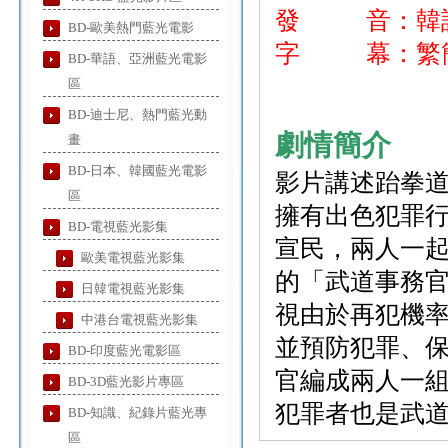
發 音：韓
BD-歐美熱門藍光電影
字 幕：繁簡
BD-華語、亞洲藍光電影
區
BD-迪士尼、熱門藍光動
劇情簡介
畫
BD-日本、韓國藍光電影
影片講述跆拳道
區
擁有出色犯罪
BD-電視藍光影集
宣民，兩人一
歐美電視藍光影集
的「武道事務
日韓電視藍光影集
視由於再犯機
中港台電視藍光影集
並預防犯罪、
BD-印度藍光電影區
官編成兩人一
BD-3D藍光影片專區
犯罪者也是武
BD-知識、紀錄片藍光專
區