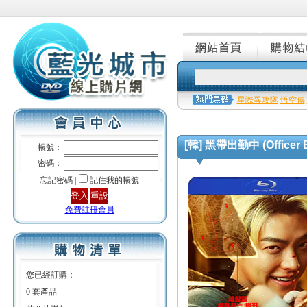
星際異攻隊
悟空傳
[韓] 黑帶出勤中 (Officer Bl
帳號：
密碼：
忘記密碼 |
記住我的帳號
免費註冊會員
您已經訂購：
0 套產品