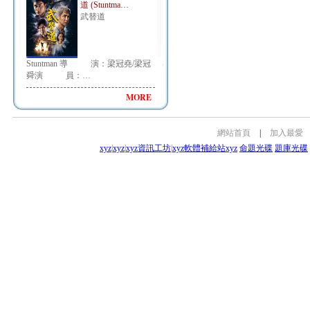
道 (Stuntma…
武替道
Stuntman 導 演：梁冠堯/梁冠
舜演 員：…
MORE
網站首頁
|
加入最愛
xyz
|
xyz
|
xyz資訊工坊
|
xyz軟體補給站
xyz
命題光碟
題庫光碟