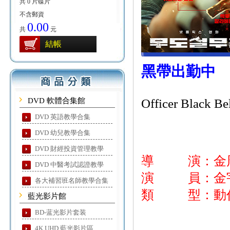
共 0 片碟片
不含郵資
0.00
共
元
結帳
黑帶出勤中
DVD 軟體合集館
Officer Black Be
DVD 英語教學合集
DVD 幼兒教學合集
DVD 財經投資管理教學
導 演：金
DVD 中醫考試認證教學
演 員：金宇
各大補習班名師教學合集
類 型：動作
藍光影片館
BD-蓝光影片套装
4K UHD 藍光影片區