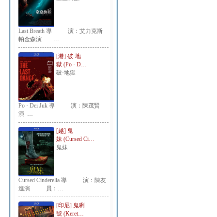
Last Breath 導 演：艾力克斯
帕金森演 …
[港] 破·地
獄 (Po · D…
破·地獄
Po · Dei Juk 導 演：陳茂賢
演 …
[越] 鬼
妹 (Cursed Ci…
鬼妹
Cursed Cinderella 導 演：陳友
進演 員：…
[印尼] 鬼咧
號 (Keret…