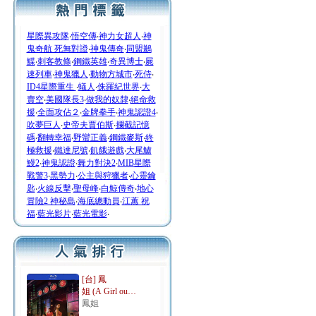
星際異攻隊
‧
悟空傳
‧
神力女超人
‧
神
鬼奇航 死無對證
‧
神鬼傳奇
‧
同盟鶼
鰈
‧
刺客教條
‧
鋼鐵英雄
‧
奇異博士
‧
屍
速列車
‧
神鬼獵人
‧
動物方城市
‧
死侍
‧
ID4星際重生
‧
蟻人
‧
侏羅紀世界
‧
大
賣空
‧
美國隊長3
‧
做我的奴隸
‧
絕命救
援
‧
全面攻佔２
‧
金牌拳手
‧
神鬼認證4
‧
吹夢巨人
‧
史帝夫賈伯斯
‧
攔截記憶
碼
‧
翻轉幸福
‧
野蠻正義
‧
鋼鐵麥斯
‧
終
極救援
‧
鐵達尼號
‧
飢餓遊戲
‧
大尾鱸
鰻2
‧
神鬼認證
‧
舞力對決2
‧
MIB星際
戰警3
‧
黑勢力
‧
公主與狩獵者
‧
心靈鑰
匙
‧
火線反擊
‧
聖母峰
‧
白鯨傳奇
‧
地心
冒險2 神秘島
‧
海底總動員
‧
江蕙 祝
福
‧
藍光影片
‧
藍光電影
‧
[台] 鳳
姐 (A Girl ou…
鳳姐