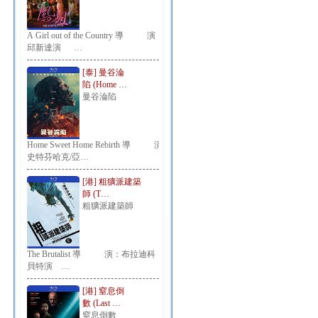
A Girl out of the Country 導 演：
邱新達演 …
[泰] 曼谷淪
陷 (Home …
曼谷淪陷
Home Sweet Home Rebirth 導 演：
史特芬哈克/亞…
[港] 粗獷派建築
師 (T…
粗獷派建築師
The Brutalist 導 演：布拉迪科
貝特演 …
[港] 窒息倒
數 (Last …
窒息倒數