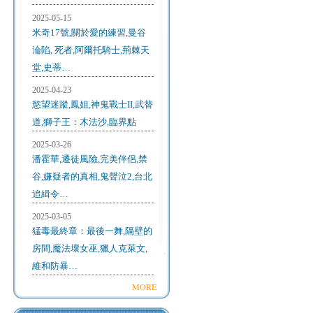
2025-05-15
米奇17號,關於愛的練習,曼谷
淪陷, 死者,阿爾托騎士,荊棘天
堂,史蒂…
2025-04-23
慾望迷蹤,鳳姐,神鬼戰士II,武替
道,獅子王：木法沙,臨界點
2025-03-26
潘霍華,遷徒風險,完美伴侶,禁
谷,嫌疑者的真相,鬼聲泣2,台北
追緝令…
2025-03-05
猛毒最終章：最後一舞,隔壁的
房間,魔法壞女巫,獵人克萊文,
維和防暴…
MORE