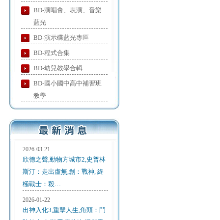
BD-演唱會、表演、音樂
藍光
BD-演示碟藍光專區
BD-程式合集
BD-幼兒教學合輯
BD-國小國中高中補習班
教學
2026-03-21
欣德之聲,動物方城市2,史普林
斯汀：走出虛無,創：戰神, 終
極戰士：殺…
2026-01-22
出神入化3,重擊人生,角頭：鬥