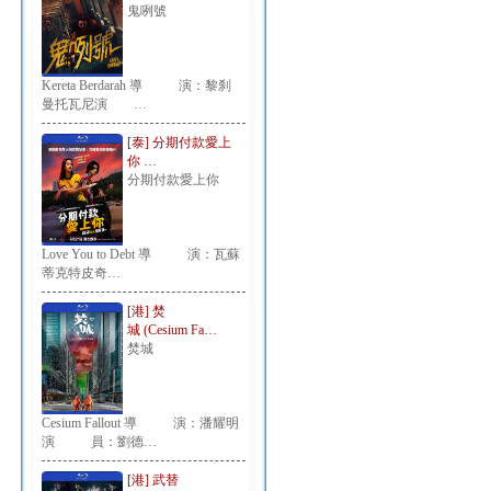
鬼咧號
Kereta Berdarah 導 演：黎刹
曼托瓦尼演 …
[泰] 分期付款愛上
你 …
分期付款愛上你
Love You to Debt 導 演：瓦蘇
蒂克特皮奇…
[港] 焚
城 (Cesium Fa…
焚城
Cesium Fallout 導 演：潘耀明
演 員：劉德…
[港] 武替