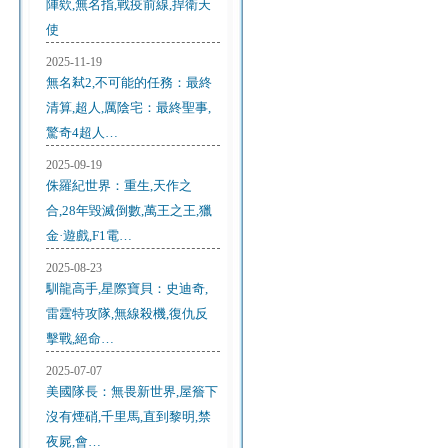
陣欸,無名指,戰疫前線,捍衛天
使
2025-11-19
無名弒2,不可能的任務：最終
清算,超人,厲陰宅：最終聖事,
驚奇4超人…
2025-09-19
侏羅紀世界：重生,天作之
合,28年毀滅倒數,萬王之王,獵
金·遊戲,F1電…
2025-08-23
馴龍高手,星際寶貝：史迪奇,
雷霆特攻隊,無線殺機,復仇反
擊戰,絕命…
2025-07-07
美國隊長：無畏新世界,屋簷下
沒有煙硝,千里馬,直到黎明,禁
夜屍,會…