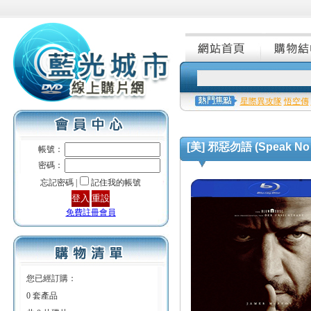
星際異攻隊
悟空傳
[美] 邪惡勿語 (Speak No E
帳號：
密碼：
忘記密碼 |
記住我的帳號
免費註冊會員
您已經訂購：
0 套產品