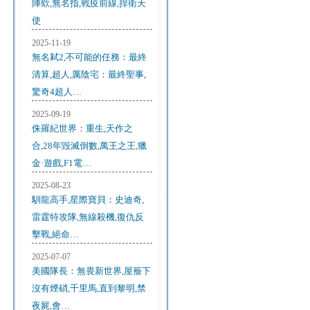
陣欸,無名指,戰疫前線,捍衛天
使
2025-11-19
無名弒2,不可能的任務：最終
清算,超人,厲陰宅：最終聖事,
驚奇4超人…
2025-09-19
侏羅紀世界：重生,天作之
合,28年毀滅倒數,萬王之王,獵
金·遊戲,F1電…
2025-08-23
馴龍高手,星際寶貝：史迪奇,
雷霆特攻隊,無線殺機,復仇反
擊戰,絕命…
2025-07-07
美國隊長：無畏新世界,屋簷下
沒有煙硝,千里馬,直到黎明,禁
夜屍,會…