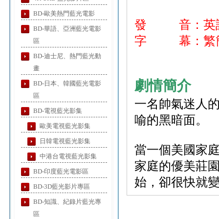
BD-歐美熱門藍光電影
發 音：英
BD-華語、亞洲藍光電影
字 幕：繁簡
區
BD-迪士尼、熱門藍光動
畫
劇情簡介
BD-日本、韓國藍光電影
區
一名帥氣迷人
BD-電視藍光影集
喻的黑暗面。
歐美電視藍光影集
日韓電視藍光影集
當一個美國家
中港台電視藍光影集
家庭的優美莊
BD-印度藍光電影區
始，卻很快就
BD-3D藍光影片專區
BD-知識、紀錄片藍光專
區