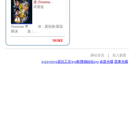
道 (Stuntma…
武替道
Stuntman 導 演：梁冠堯/梁冠
舜演 員：…
MORE
網站首頁
|
加入最愛
xyz
|
xyz
|
xyz資訊工坊
|
xyz軟體補給站
xyz
命題光碟
題庫光碟