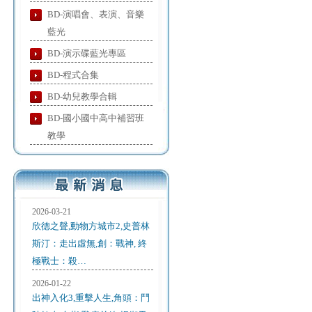
BD-演唱會、表演、音樂
藍光
BD-演示碟藍光專區
BD-程式合集
BD-幼兒教學合輯
BD-國小國中高中補習班
教學
2026-03-21
欣德之聲,動物方城市2,史普林
斯汀：走出虛無,創：戰神, 終
極戰士：殺…
2026-01-22
出神入化3,重擊人生,角頭：鬥