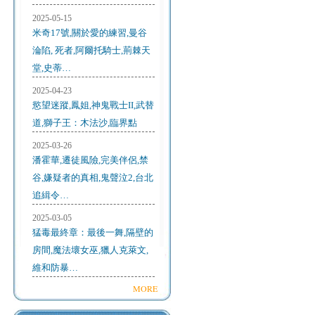
2025-05-15
米奇17號,關於愛的練習,曼谷
淪陷, 死者,阿爾托騎士,荊棘天
堂,史蒂…
2025-04-23
慾望迷蹤,鳳姐,神鬼戰士II,武替
道,獅子王：木法沙,臨界點
2025-03-26
潘霍華,遷徒風險,完美伴侶,禁
谷,嫌疑者的真相,鬼聲泣2,台北
追緝令…
2025-03-05
猛毒最終章：最後一舞,隔壁的
房間,魔法壞女巫,獵人克萊文,
維和防暴…
MORE