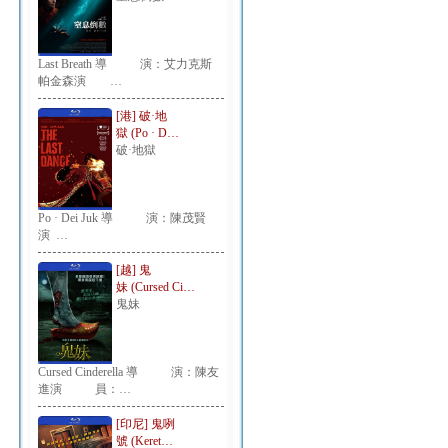
Last Breath 導 演：艾力克斯
帕金森演 …
[港] 破·地
獄 (Po · D…
破·地獄
Po · Dei Juk 導 演：陳茂賢
演 …
[越] 鬼
妹 (Cursed Ci…
鬼妹
Cursed Cinderella 導 演：陳友
進演 員：…
[印尼] 鬼咧
號 (Keret…