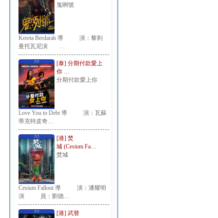
鬼咧號
Kereta Berdarah 導 演：黎刹
曼托瓦尼演 …
[泰] 分期付款愛上
你 …
分期付款愛上你
Love You to Debt 導 演：瓦蘇
蒂克特皮奇…
[港] 焚
城 (Cesium Fa…
焚城
Cesium Fallout 導 演：潘耀明
演 員：劉德…
[港] 武替