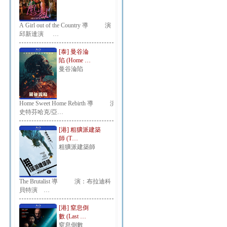
A Girl out of the Country 導 演：
邱新達演 …
[泰] 曼谷淪
陷 (Home …
曼谷淪陷
Home Sweet Home Rebirth 導 演：
史特芬哈克/亞…
[港] 粗獷派建築
師 (T…
粗獷派建築師
The Brutalist 導 演：布拉迪科
貝特演 …
[港] 窒息倒
數 (Last …
窒息倒數