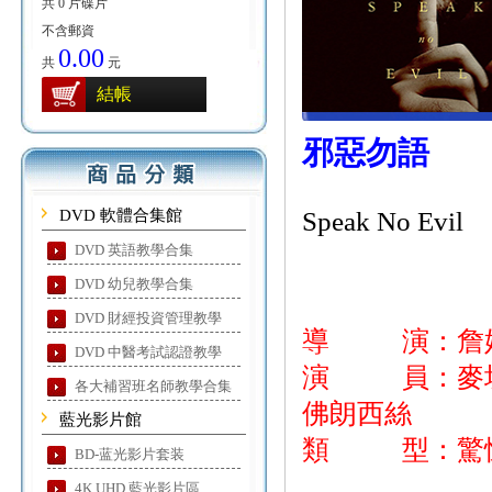
共 0 片碟片
不含郵資
0.00
共
元
結帳
邪惡勿語
DVD 軟體合集館
Speak No Evil
DVD 英語教學合集
DVD 幼兒教學合集
DVD 財經投資管理教學
導 演：詹
DVD 中醫考試認證教學
演 員：麥坎西
各大補習班名師教學合集
佛朗西絲
藍光影片館
類 型：驚悚
BD-蓝光影片套装
4K UHD 藍光影片區