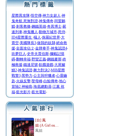
星際異攻隊
‧
悟空傳
‧
神力女超人
‧
神
鬼奇航 死無對證
‧
神鬼傳奇
‧
同盟鶼
鰈
‧
刺客教條
‧
鋼鐵英雄
‧
奇異博士
‧
屍
速列車
‧
神鬼獵人
‧
動物方城市
‧
死侍
‧
ID4星際重生
‧
蟻人
‧
侏羅紀世界
‧
大
賣空
‧
美國隊長3
‧
做我的奴隸
‧
絕命救
援
‧
全面攻佔２
‧
金牌拳手
‧
神鬼認證4
‧
吹夢巨人
‧
史帝夫賈伯斯
‧
攔截記憶
碼
‧
翻轉幸福
‧
野蠻正義
‧
鋼鐵麥斯
‧
終
極救援
‧
鐵達尼號
‧
飢餓遊戲
‧
大尾鱸
鰻2
‧
神鬼認證
‧
舞力對決2
‧
MIB星際
戰警3
‧
黑勢力
‧
公主與狩獵者
‧
心靈鑰
匙
‧
火線反擊
‧
聖母峰
‧
白鯨傳奇
‧
地心
冒險2 神秘島
‧
海底總動員
‧
江蕙 祝
福
‧
藍光影片
‧
藍光電影
‧
[台] 鳳
姐 (A Girl ou…
鳳姐