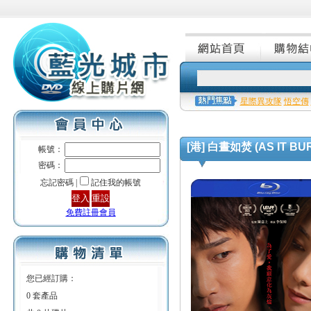
星際異攻隊
悟空傳
[港] 白晝如焚 (AS IT BUR
帳號：
密碼：
忘記密碼 |
記住我的帳號
免費註冊會員
您已經訂購：
0 套產品