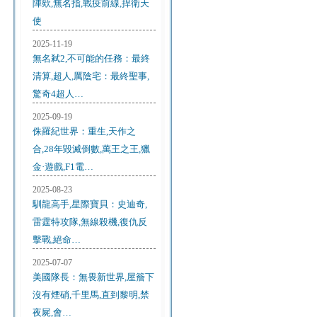
陣欸,無名指,戰疫前線,捍衛天
使
2025-11-19
無名弒2,不可能的任務：最終
清算,超人,厲陰宅：最終聖事,
驚奇4超人…
2025-09-19
侏羅紀世界：重生,天作之
合,28年毀滅倒數,萬王之王,獵
金·遊戲,F1電…
2025-08-23
馴龍高手,星際寶貝：史迪奇,
雷霆特攻隊,無線殺機,復仇反
擊戰,絕命…
2025-07-07
美國隊長：無畏新世界,屋簷下
沒有煙硝,千里馬,直到黎明,禁
夜屍,會…