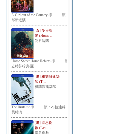
A Girl out of the Country 導 演：
邱新達演 …
[泰] 曼谷淪
陷 (Home …
曼谷淪陷
Home Sweet Home Rebirth 導 演：
史特芬哈克/亞…
[港] 粗獷派建築
師 (T…
粗獷派建築師
The Brutalist 導 演：布拉迪科
貝特演 …
[港] 窒息倒
數 (Last …
窒息倒數