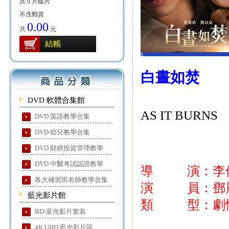
共 0 片碟片
不含郵資
0.00
共
元
結帳
白晝如焚
DVD 軟體合集館
AS IT BURNS
DVD 英語教學合集
DVD 幼兒教學合集
DVD 財經投資管理教學
DVD 中醫考試認證教學
導 演：李
各大補習班名師教學合集
演 員：鄧麗欣
藍光影片館
類 型：劇
BD-蓝光影片套装
4K UHD 藍光影片區