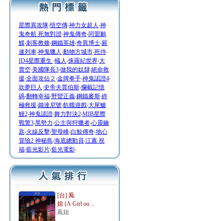
星際異攻隊
‧
悟空傳
‧
神力女超人
‧
神
鬼奇航 死無對證
‧
神鬼傳奇
‧
同盟鶼
鰈
‧
刺客教條
‧
鋼鐵英雄
‧
奇異博士
‧
屍
速列車
‧
神鬼獵人
‧
動物方城市
‧
死侍
‧
ID4星際重生
‧
蟻人
‧
侏羅紀世界
‧
大
賣空
‧
美國隊長3
‧
做我的奴隸
‧
絕命救
援
‧
全面攻佔２
‧
金牌拳手
‧
神鬼認證4
‧
吹夢巨人
‧
史帝夫賈伯斯
‧
攔截記憶
碼
‧
翻轉幸福
‧
野蠻正義
‧
鋼鐵麥斯
‧
終
極救援
‧
鐵達尼號
‧
飢餓遊戲
‧
大尾鱸
鰻2
‧
神鬼認證
‧
舞力對決2
‧
MIB星際
戰警3
‧
黑勢力
‧
公主與狩獵者
‧
心靈鑰
匙
‧
火線反擊
‧
聖母峰
‧
白鯨傳奇
‧
地心
冒險2 神秘島
‧
海底總動員
‧
江蕙 祝
福
‧
藍光影片
‧
藍光電影
‧
[台] 鳳
姐 (A Girl ou…
鳳姐