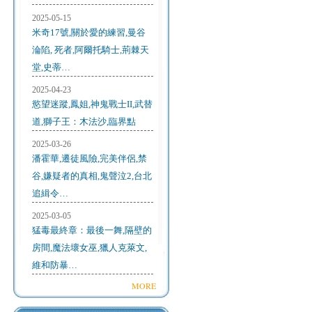
2025-05-15
米奇17號,關於愛的練習,曼谷
淪陷, 死者,阿爾托騎士,荊棘天
堂,史蒂…
2025-04-23
慾望迷蹤,鳳姐,神鬼戰士II,武替
道,獅子王：木法沙,臨界點
2025-03-26
潘霍華,遷徒風險,完美伴侶,禁
谷,嫌疑者的真相,鬼聲泣2,台北
追緝令…
2025-03-05
猛毒最終章：最後一舞,隔壁的
房間,魔法壞女巫,獵人克萊文,
維和防暴…
MORE