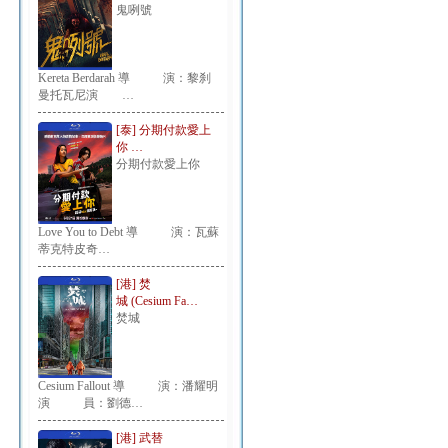
鬼咧號
Kereta Berdarah 導 演：黎刹
曼托瓦尼演 …
[泰] 分期付款愛上
你 …
分期付款愛上你
Love You to Debt 導 演：瓦蘇
蒂克特皮奇…
[港] 焚
城 (Cesium Fa…
焚城
Cesium Fallout 導 演：潘耀明
演 員：劉德…
[港] 武替