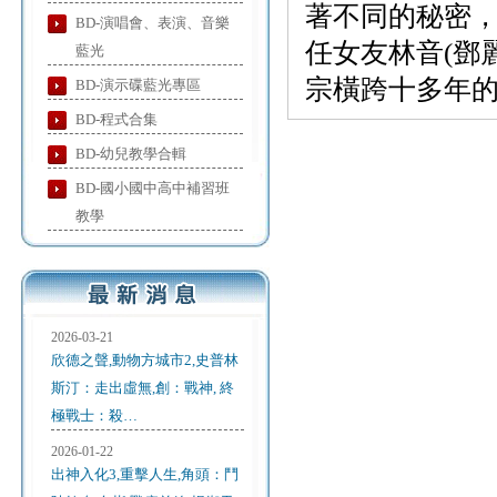
著不同的秘密
BD-演唱會、表演、音樂
任女友林音(鄧
藍光
宗橫跨十多年的
BD-演示碟藍光專區
BD-程式合集
BD-幼兒教學合輯
BD-國小國中高中補習班
教學
2026-03-21
欣德之聲,動物方城市2,史普林
斯汀：走出虛無,創：戰神, 終
極戰士：殺…
2026-01-22
出神入化3,重擊人生,角頭：鬥