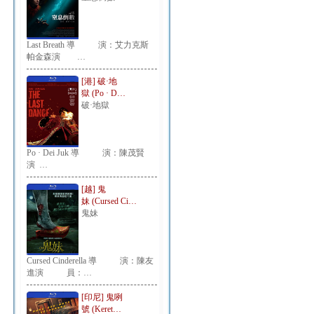
Last Breath 導 演：艾力克斯
帕金森演 …
[港] 破·地
獄 (Po · D…
破·地獄
Po · Dei Juk 導 演：陳茂賢
演 …
[越] 鬼
妹 (Cursed Ci…
鬼妹
Cursed Cinderella 導 演：陳友
進演 員：…
[印尼] 鬼咧
號 (Keret…