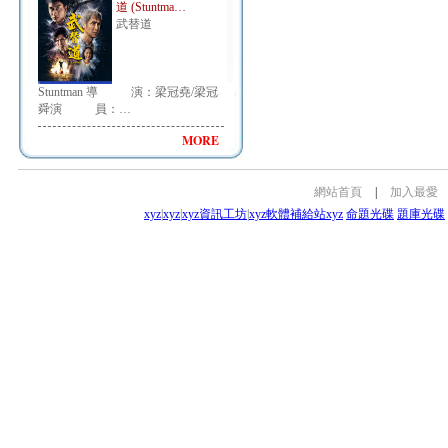
道 (Stuntma…
武替道
Stuntman 導 演：梁冠堯/梁冠
舜演 員：…
MORE
網站首頁
|
加入最愛
xyz
|
xyz
|
xyz資訊工坊
|
xyz軟體補給站
xyz
命題光碟
題庫光碟