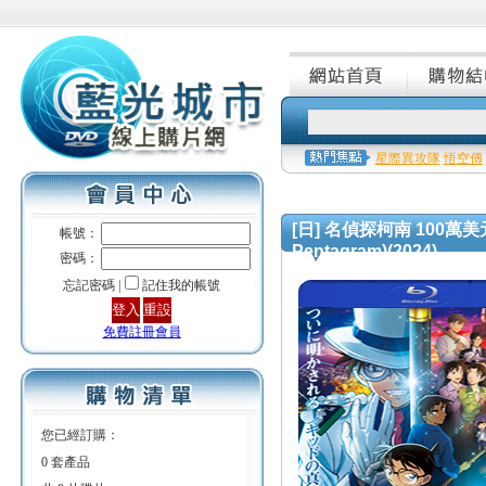
星際異攻隊
悟空傳
[日] 名偵探柯南 100萬美元的五稜
帳號：
Pentagram)(2024)
密碼：
忘記密碼 |
記住我的帳號
免費註冊會員
您已經訂購：
0 套產品