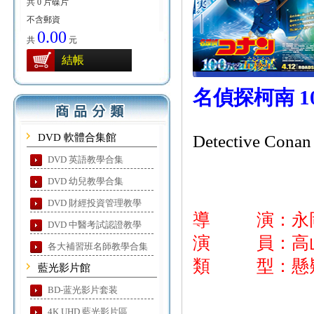
共 0 片碟片
不含郵資
0.00
共
元
結帳
名偵探柯南 
DVD 軟體合集館
Detective Conan
DVD 英語教學合集
DVD 幼兒教學合集
DVD 財經投資管理教學
導 演：永
DVD 中醫考試認證教學
演 員：高山南
各大補習班名師教學合集
類 型：懸疑
藍光影片館
BD-蓝光影片套装
4K UHD 藍光影片區