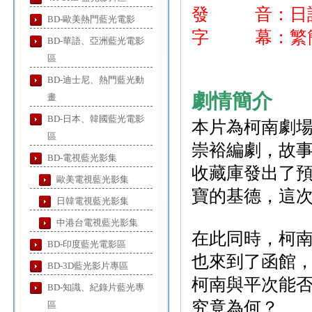
發 音：日
BD-歐美熱門藍光電影
字 幕：繁簡
BD-華語、亞洲藍光電影
區
BD-迪士尼、熱門藍光動
劇情簡介
畫
BD-日本、韓國藍光電影
本片為柯南劇場
區
崇裕編劇，故
BD-電視藍光影集
收藏庫發出了
歐美電視藍光影集
寶的基德，這
日韓電視藍光影集
中港台電視藍光影集
在此同時，柯
BD-印度藍光電影區
也來到了函館
BD-3D藍光影片專區
柯南與平次能
BD-知識、紀錄片藍光專
究竟為何？
區