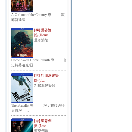
A Girl out of the Country 導 演：
邱新達演 …
[泰] 曼谷淪
陷 (Home …
曼谷淪陷
Home Sweet Home Rebirth 導 演：
史特芬哈克/亞…
[港] 粗獷派建築
師 (T…
粗獷派建築師
The Brutalist 導 演：布拉迪科
貝特演 …
[港] 窒息倒
數 (Last …
窒息倒數