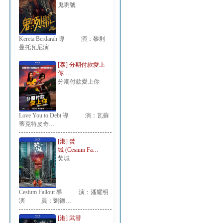
鬼咧號
Kereta Berdarah 導 演：黎刹
曼托瓦尼演 …
[泰] 分期付款愛上
你 …
分期付款愛上你
Love You to Debt 導 演：瓦蘇
蒂克特皮奇…
[港] 焚
城 (Cesium Fa…
焚城
Cesium Fallout 導 演：潘耀明
演 員：劉德…
[港] 武替