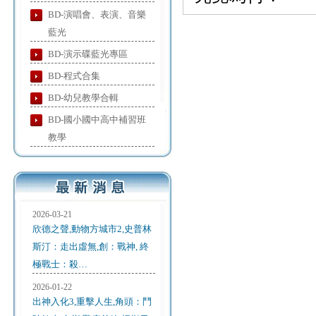
BD-演唱會、表演、音樂
藍光
BD-演示碟藍光專區
BD-程式合集
BD-幼兒教學合輯
BD-國小國中高中補習班
教學
2026-03-21
欣德之聲,動物方城市2,史普林
斯汀：走出虛無,創：戰神, 終
極戰士：殺…
2026-01-22
出神入化3,重擊人生,角頭：鬥