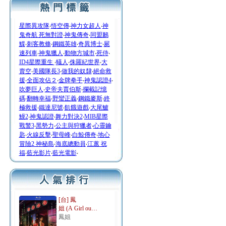
星際異攻隊
‧
悟空傳
‧
神力女超人
‧
神
鬼奇航 死無對證
‧
神鬼傳奇
‧
同盟鶼
鰈
‧
刺客教條
‧
鋼鐵英雄
‧
奇異博士
‧
屍
速列車
‧
神鬼獵人
‧
動物方城市
‧
死侍
‧
ID4星際重生
‧
蟻人
‧
侏羅紀世界
‧
大
賣空
‧
美國隊長3
‧
做我的奴隸
‧
絕命救
援
‧
全面攻佔２
‧
金牌拳手
‧
神鬼認證4
‧
吹夢巨人
‧
史帝夫賈伯斯
‧
攔截記憶
碼
‧
翻轉幸福
‧
野蠻正義
‧
鋼鐵麥斯
‧
終
極救援
‧
鐵達尼號
‧
飢餓遊戲
‧
大尾鱸
鰻2
‧
神鬼認證
‧
舞力對決2
‧
MIB星際
戰警3
‧
黑勢力
‧
公主與狩獵者
‧
心靈鑰
匙
‧
火線反擊
‧
聖母峰
‧
白鯨傳奇
‧
地心
冒險2 神秘島
‧
海底總動員
‧
江蕙 祝
福
‧
藍光影片
‧
藍光電影
‧
[台] 鳳
姐 (A Girl ou…
鳳姐