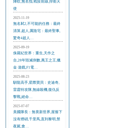
陣欸,無名指,戰疫前線,捍衛天
使
2025-11-19
無名弒2,不可能的任務：最終
清算,超人,厲陰宅：最終聖事,
驚奇4超人…
2025-09-19
侏羅紀世界：重生,天作之
合,28年毀滅倒數,萬王之王,獵
金·遊戲,F1電…
2025-08-23
馴龍高手,星際寶貝：史迪奇,
雷霆特攻隊,無線殺機,復仇反
擊戰,絕命…
2025-07-07
美國隊長：無畏新世界,屋簷下
沒有煙硝,千里馬,直到黎明,禁
夜屍,會…