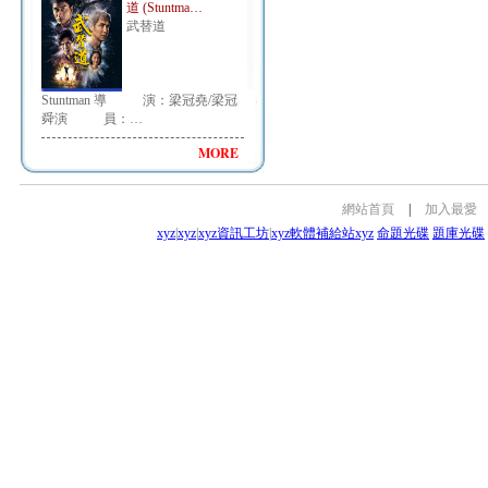
道 (Stuntma…
武替道
Stuntman 導 演：梁冠堯/梁冠
舜演 員：…
MORE
網站首頁
|
加入最愛
xyz
|
xyz
|
xyz資訊工坊
|
xyz軟體補給站
xyz
命題光碟
題庫光碟