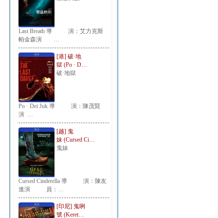
Last Breath 導 演：艾力克斯
帕金森演 …
[港] 破·地
獄 (Po · D…
破·地獄
Po · Dei Juk 導 演：陳茂賢
演 …
[越] 鬼
妹 (Cursed Ci…
鬼妹
Cursed Cinderella 導 演：陳友
進演 員：…
[印尼] 鬼咧
號 (Keret…