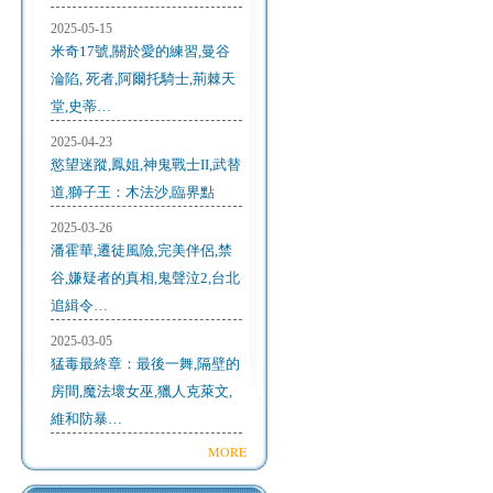
2025-05-15
米奇17號,關於愛的練習,曼谷
淪陷, 死者,阿爾托騎士,荊棘天
堂,史蒂…
2025-04-23
慾望迷蹤,鳳姐,神鬼戰士II,武替
道,獅子王：木法沙,臨界點
2025-03-26
潘霍華,遷徒風險,完美伴侶,禁
谷,嫌疑者的真相,鬼聲泣2,台北
追緝令…
2025-03-05
猛毒最終章：最後一舞,隔壁的
房間,魔法壞女巫,獵人克萊文,
維和防暴…
MORE