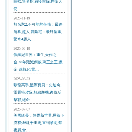
陣欸,無名指,戰疫前線,捍衛天
使
2025-11-19
無名弒2,不可能的任務：最終
清算,超人,厲陰宅：最終聖事,
驚奇4超人…
2025-09-19
侏羅紀世界：重生,天作之
合,28年毀滅倒數,萬王之王,獵
金·遊戲,F1電…
2025-08-23
馴龍高手,星際寶貝：史迪奇,
雷霆特攻隊,無線殺機,復仇反
擊戰,絕命…
2025-07-07
美國隊長：無畏新世界,屋簷下
沒有煙硝,千里馬,直到黎明,禁
夜屍,會…