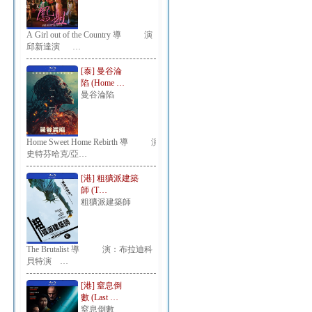
A Girl out of the Country 導 演：
邱新達演 …
[泰] 曼谷淪
陷 (Home …
曼谷淪陷
Home Sweet Home Rebirth 導 演：
史特芬哈克/亞…
[港] 粗獷派建築
師 (T…
粗獷派建築師
The Brutalist 導 演：布拉迪科
貝特演 …
[港] 窒息倒
數 (Last …
窒息倒數