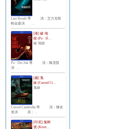
Last Breath 導 演：艾力克斯
帕金森演 …
[港] 破·地
獄 (Po · D…
破·地獄
Po · Dei Juk 導 演：陳茂賢
演 …
[越] 鬼
妹 (Cursed Ci…
鬼妹
Cursed Cinderella 導 演：陳友
進演 員：…
[印尼] 鬼咧
號 (Keret…