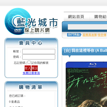
星際異攻隊
悟空傳
[台] 我在這裡等你 (A Balloo
帳號：
密碼：
忘記密碼 |
記住我的帳號
免費註冊會員
您已經訂購：
0 套產品