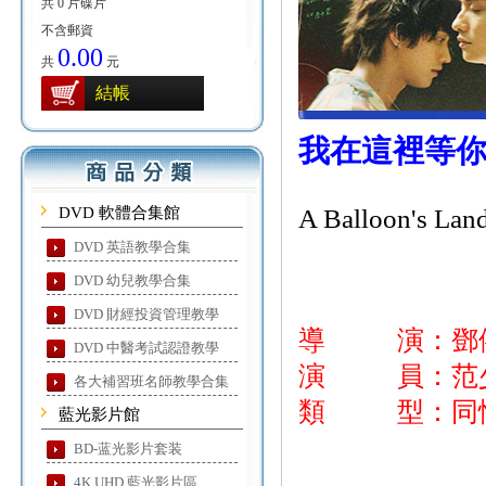
共 0 片碟片
不含郵資
0.00
共
元
結帳
我在這裡等
DVD 軟體合集館
A Balloon's Lan
DVD 英語教學合集
DVD 幼兒教學合集
DVD 財經投資管理教學
導 演：鄧
DVD 中醫考試認證教學
演 員：范少勳
各大補習班名師教學合集
類 型：同性
藍光影片館
BD-蓝光影片套装
4K UHD 藍光影片區