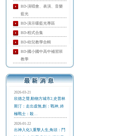
BD-演唱會、表演、音樂
藍光
BD-演示碟藍光專區
BD-程式合集
BD-幼兒教學合輯
BD-國小國中高中補習班
教學
2026-03-21
欣德之聲,動物方城市2,史普林
斯汀：走出虛無,創：戰神, 終
極戰士：殺…
2026-01-22
出神入化3,重擊人生,角頭：鬥