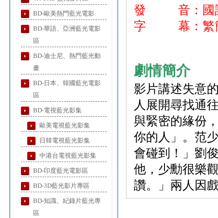
發 音：國語
BD-歐美熱門藍光電影
字 幕：繁簡
BD-華語、亞洲藍光電影
區
BD-迪士尼、熱門藍光動
劇情簡介
畫
BD-日本、韓國藍光電影
影片講述失意
區
人展開尋找通
BD-電視藍光影集
與緊密的緣份
歐美電視藍光影集
你的人」。范
日韓電視藍光影集
會碰到！」劉
中港台電視藍光影集
他，少勳很樂
BD-印度藍光電影區
讚。」兩人因
BD-3D藍光影片專區
BD-知識、紀錄片藍光專
區