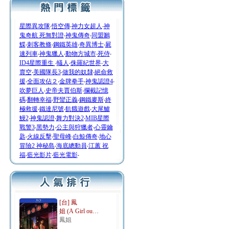
星際異攻隊
‧
悟空傳
‧
神力女超人
‧
神
鬼奇航 死無對證
‧
神鬼傳奇
‧
同盟鶼
鰈
‧
刺客教條
‧
鋼鐵英雄
‧
奇異博士
‧
屍
速列車
‧
神鬼獵人
‧
動物方城市
‧
死侍
‧
ID4星際重生
‧
蟻人
‧
侏羅紀世界
‧
大
賣空
‧
美國隊長3
‧
做我的奴隸
‧
絕命救
援
‧
全面攻佔２
‧
金牌拳手
‧
神鬼認證4
‧
吹夢巨人
‧
史帝夫賈伯斯
‧
攔截記憶
碼
‧
翻轉幸福
‧
野蠻正義
‧
鋼鐵麥斯
‧
終
極救援
‧
鐵達尼號
‧
飢餓遊戲
‧
大尾鱸
鰻2
‧
神鬼認證
‧
舞力對決2
‧
MIB星際
戰警3
‧
黑勢力
‧
公主與狩獵者
‧
心靈鑰
匙
‧
火線反擊
‧
聖母峰
‧
白鯨傳奇
‧
地心
冒險2 神秘島
‧
海底總動員
‧
江蕙 祝
福
‧
藍光影片
‧
藍光電影
‧
[台] 鳳
姐 (A Girl ou…
鳳姐