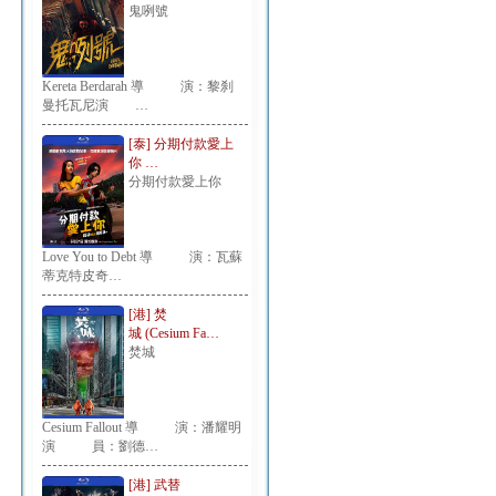
鬼咧號
Kereta Berdarah 導 演：黎刹
曼托瓦尼演 …
[泰] 分期付款愛上
你 …
分期付款愛上你
Love You to Debt 導 演：瓦蘇
蒂克特皮奇…
[港] 焚
城 (Cesium Fa…
焚城
Cesium Fallout 導 演：潘耀明
演 員：劉德…
[港] 武替