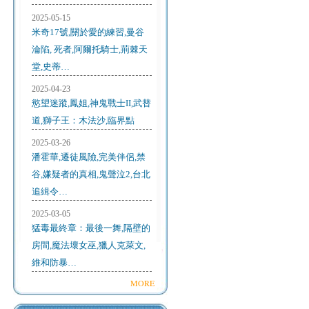
2025-05-15
米奇17號,關於愛的練習,曼谷
淪陷, 死者,阿爾托騎士,荊棘天
堂,史蒂…
2025-04-23
慾望迷蹤,鳳姐,神鬼戰士II,武替
道,獅子王：木法沙,臨界點
2025-03-26
潘霍華,遷徒風險,完美伴侶,禁
谷,嫌疑者的真相,鬼聲泣2,台北
追緝令…
2025-03-05
猛毒最終章：最後一舞,隔壁的
房間,魔法壞女巫,獵人克萊文,
維和防暴…
MORE