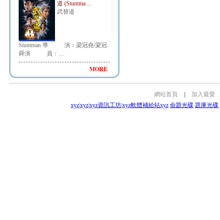
道 (Stuntma…
武替道
Stuntman 導 演：梁冠堯/梁冠
舜演 員：…
MORE
網站首頁
|
加入最愛
xyz
|
xyz
|
xyz資訊工坊
|
xyz軟體補給站
xyz
命題光碟
題庫光碟