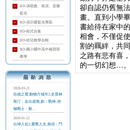
BD-演唱會、表演、音樂
卻自認仍舊無
藍光
畫。直到小學
BD-演示碟藍光專區
書給待在家中
BD-程式合集
相會，不僅促
BD-幼兒教學合輯
割的羈絆，共
BD-國小國中高中補習班
之路有悲有喜
教學
的一切幻想…
2026-03-21
欣德之聲,動物方城市2,史普林
斯汀：走出虛無,創：戰神, 終
極戰士：殺…
2026-01-22
出神入化3,重擊人生,角頭：鬥