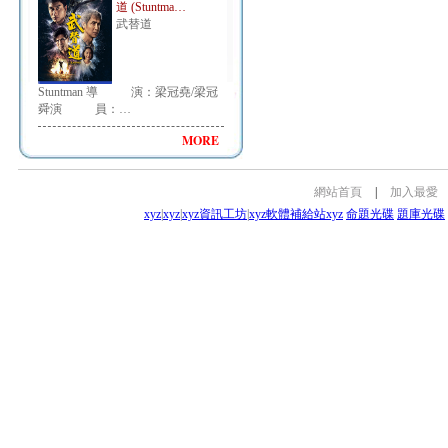
道 (Stuntma…
武替道
Stuntman 導 演：梁冠堯/梁冠
舜演 員：…
MORE
網站首頁
|
加入最愛
xyz
|
xyz
|
xyz資訊工坊
|
xyz軟體補給站
xyz
命題光碟
題庫光碟