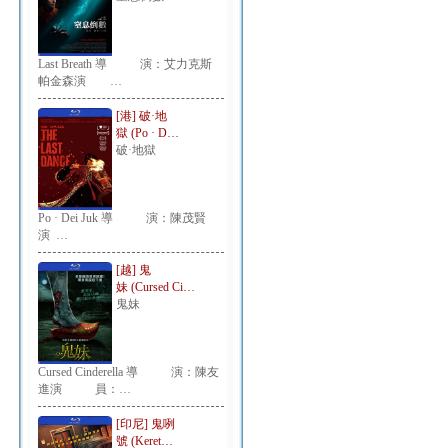
Last Breath 導 演：艾力克斯
帕金森演 …
[港] 破·地
獄 (Po · D…
破·地獄
Po · Dei Juk 導 演：陳茂賢
演 …
[越] 鬼
妹 (Cursed Ci…
鬼妹
Cursed Cinderella 導 演：陳友
進演 員：…
[印尼] 鬼咧
號 (Keret…