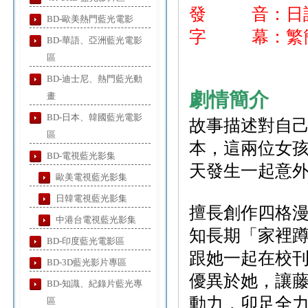
發 音：日
BD-歐美熱門藍光電影
字 幕：繁簡
BD-華語、亞洲藍光電影
區
BD-迪士尼、熱門藍光動
劇情簡介
畫
BD-日本、韓國藍光電影
故事描述對自
區
本，這兩位女
BD-電視藍光影集
天發生一起意
歐美電視藍光影集
日韓電視藍光影集
擅長創作四格
中港台電視藍光影集
知長期「家裡
BD-印度藍光電影區
跟她一起在校
BD-3D藍光影片專區
優異於她，讓
BD-知識、紀錄片藍光專
動力，卯足全
區