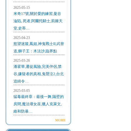
2025-05-15
米奇17號,關於愛的練習,曼谷
淪陷, 死者,阿爾托騎士,荊棘天
堂,史蒂…
2025-04-23
慾望迷蹤,鳳姐,神鬼戰士II,武替
道,獅子王：木法沙,臨界點
2025-03-26
潘霍華,遷徒風險,完美伴侶,禁
谷,嫌疑者的真相,鬼聲泣2,台北
追緝令…
2025-03-05
猛毒最終章：最後一舞,隔壁的
房間,魔法壞女巫,獵人克萊文,
維和防暴…
MORE