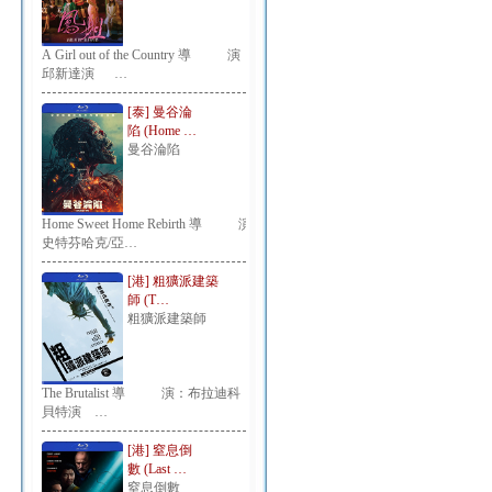
A Girl out of the Country 導 演：
邱新達演 …
[泰] 曼谷淪
陷 (Home …
曼谷淪陷
Home Sweet Home Rebirth 導 演：
史特芬哈克/亞…
[港] 粗獷派建築
師 (T…
粗獷派建築師
The Brutalist 導 演：布拉迪科
貝特演 …
[港] 窒息倒
數 (Last …
窒息倒數