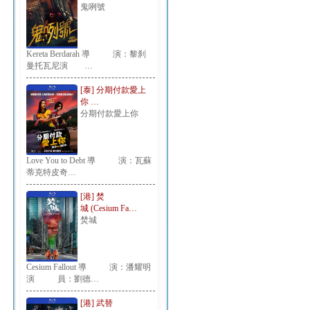
鬼咧號
Kereta Berdarah 導 演：黎刹
曼托瓦尼演 …
[泰] 分期付款愛上
你 …
分期付款愛上你
Love You to Debt 導 演：瓦蘇
蒂克特皮奇…
[港] 焚
城 (Cesium Fa…
焚城
Cesium Fallout 導 演：潘耀明
演 員：劉德…
[港] 武替