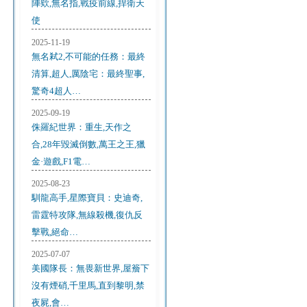
陣欸,無名指,戰疫前線,捍衛天
使
2025-11-19
無名弒2,不可能的任務：最終
清算,超人,厲陰宅：最終聖事,
驚奇4超人…
2025-09-19
侏羅紀世界：重生,天作之
合,28年毀滅倒數,萬王之王,獵
金·遊戲,F1電…
2025-08-23
馴龍高手,星際寶貝：史迪奇,
雷霆特攻隊,無線殺機,復仇反
擊戰,絕命…
2025-07-07
美國隊長：無畏新世界,屋簷下
沒有煙硝,千里馬,直到黎明,禁
夜屍,會…