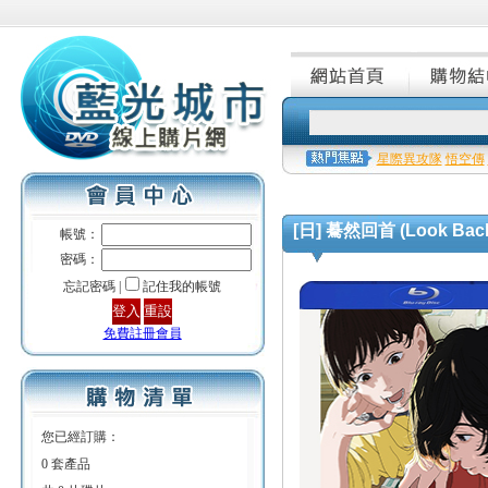
星際異攻隊
悟空傳
[日] 驀然回首 (Look Back
帳號：
密碼：
忘記密碼 |
記住我的帳號
免費註冊會員
您已經訂購：
0 套產品