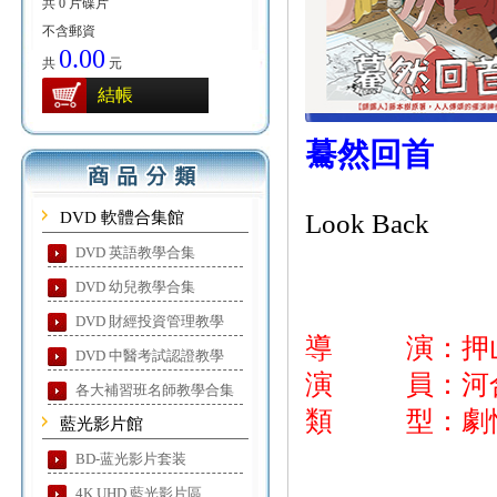
共 0 片碟片
不含郵資
0.00
共
元
結帳
驀然回首
DVD 軟體合集館
Look Back
DVD 英語教學合集
DVD 幼兒教學合集
DVD 財經投資管理教學
導 演：押
DVD 中醫考試認證教學
演 員：河合
各大補習班名師教學合集
類 型：劇
藍光影片館
BD-蓝光影片套装
4K UHD 藍光影片區