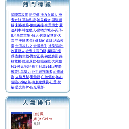
星際異攻隊
‧
悟空傳
‧
神力女超人
‧
神
鬼奇航 死無對證
‧
神鬼傳奇
‧
同盟鶼
鰈
‧
刺客教條
‧
鋼鐵英雄
‧
奇異博士
‧
屍
速列車
‧
神鬼獵人
‧
動物方城市
‧
死侍
‧
ID4星際重生
‧
蟻人
‧
侏羅紀世界
‧
大
賣空
‧
美國隊長3
‧
做我的奴隸
‧
絕命救
援
‧
全面攻佔２
‧
金牌拳手
‧
神鬼認證4
‧
吹夢巨人
‧
史帝夫賈伯斯
‧
攔截記憶
碼
‧
翻轉幸福
‧
野蠻正義
‧
鋼鐵麥斯
‧
終
極救援
‧
鐵達尼號
‧
飢餓遊戲
‧
大尾鱸
鰻2
‧
神鬼認證
‧
舞力對決2
‧
MIB星際
戰警3
‧
黑勢力
‧
公主與狩獵者
‧
心靈鑰
匙
‧
火線反擊
‧
聖母峰
‧
白鯨傳奇
‧
地心
冒險2 神秘島
‧
海底總動員
‧
江蕙 祝
福
‧
藍光影片
‧
藍光電影
‧
[台] 鳳
姐 (A Girl ou…
鳳姐