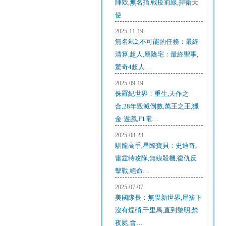
陣欸,無名指,戰疫前線,捍衛天
使
2025-11-19
無名弒2,不可能的任務：最終
清算,超人,厲陰宅：最終聖事,
驚奇4超人…
2025-09-19
侏羅紀世界：重生,天作之
合,28年毀滅倒數,萬王之王,獵
金·遊戲,F1電…
2025-08-23
馴龍高手,星際寶貝：史迪奇,
雷霆特攻隊,無線殺機,復仇反
擊戰,絕命…
2025-07-07
美國隊長：無畏新世界,屋簷下
沒有煙硝,千里馬,直到黎明,禁
夜屍,會…