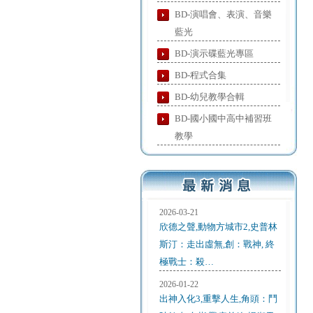
BD-演唱會、表演、音樂
藍光
BD-演示碟藍光專區
BD-程式合集
BD-幼兒教學合輯
BD-國小國中高中補習班
教學
2026-03-21
欣德之聲,動物方城市2,史普林
斯汀：走出虛無,創：戰神, 終
極戰士：殺…
2026-01-22
出神入化3,重擊人生,角頭：鬥