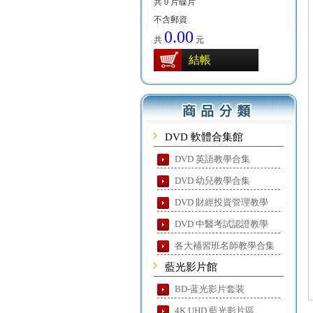
共 0 片碟片
不含郵資
0.00
共
元
結帳
DVD 軟體合集館
DVD 英語教學合集
DVD 幼兒教學合集
DVD 財經投資管理教學
DVD 中醫考試認證教學
各大補習班名師教學合集
藍光影片館
BD-蓝光影片套装
4K UHD 藍光影片區