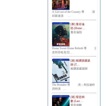
A Girl out of the Country 導 演：
邱新達演 …
[泰] 曼谷淪
陷 (Home …
曼谷淪陷
Home Sweet Home Rebirth 導 演：
史特芬哈克/亞…
[港] 粗獷派建築
師 (T…
粗獷派建築師
The Brutalist 導 演：布拉迪科
貝特演 …
[港] 窒息倒
數 (Last …
窒息倒數