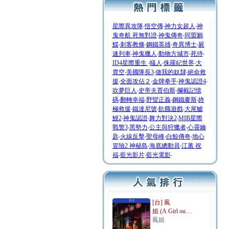
星際異攻隊
‧
悟空傳
‧
神力女超人
‧
神
鬼奇航 死無對證
‧
神鬼傳奇
‧
同盟鶼
鰈
‧
刺客教條
‧
鋼鐵英雄
‧
奇異博士
‧
屍
速列車
‧
神鬼獵人
‧
動物方城市
‧
死侍
‧
ID4星際重生
‧
蟻人
‧
侏羅紀世界
‧
大
賣空
‧
美國隊長3
‧
做我的奴隸
‧
絕命救
援
‧
全面攻佔２
‧
金牌拳手
‧
神鬼認證4
‧
吹夢巨人
‧
史帝夫賈伯斯
‧
攔截記憶
碼
‧
翻轉幸福
‧
野蠻正義
‧
鋼鐵麥斯
‧
終
極救援
‧
鐵達尼號
‧
飢餓遊戲
‧
大尾鱸
鰻2
‧
神鬼認證
‧
舞力對決2
‧
MIB星際
戰警3
‧
黑勢力
‧
公主與狩獵者
‧
心靈鑰
匙
‧
火線反擊
‧
聖母峰
‧
白鯨傳奇
‧
地心
冒險2 神秘島
‧
海底總動員
‧
江蕙 祝
福
‧
藍光影片
‧
藍光電影
‧
[台] 鳳
姐 (A Girl ou…
鳳姐