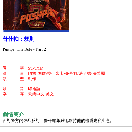
普什帕：規則
Pushpa: The Rule - Part 2
導 演：Sukumar
演 員：阿留·阿瓊/拉什米卡·曼丹娜/法哈德·法希爾
類 型：動作
發 音：印地語
字 幕：繁簡中文/英文
劇情簡介
面對警方的強烈反對，普什帕艱難地維持他的檀香走私生意。