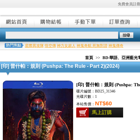
免費會員註
星際異攻隊
悟空傳
神力女超人
神鬼奇航 死無對證
神鬼傳奇
首頁
>>
BD-華語、亞洲藍光
[印] 普什帕：規則 (Pushpa: The Rule - Part 2)(2024)
[印] 普什帕：規則 (Pushpa: The Ru
碟片編號：BD25_31346
光碟片數：1
NT$60
本站售價：
馬上訂購