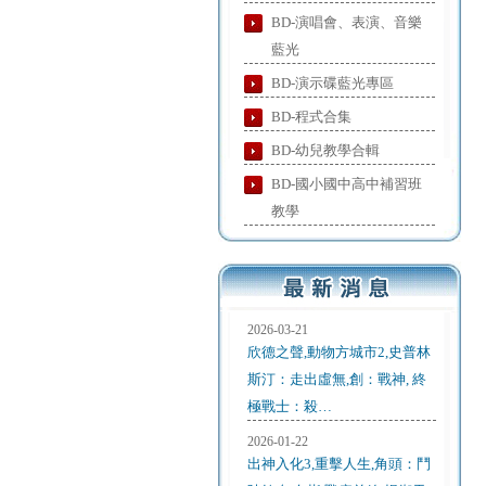
BD-演唱會、表演、音樂
藍光
BD-演示碟藍光專區
BD-程式合集
BD-幼兒教學合輯
BD-國小國中高中補習班
教學
2026-03-21
欣德之聲,動物方城市2,史普林
斯汀：走出虛無,創：戰神, 終
極戰士：殺…
2026-01-22
出神入化3,重擊人生,角頭：鬥