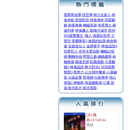
星際異攻隊
‧
悟空傳
‧
神力女超人
‧
神
鬼奇航 死無對證
‧
神鬼傳奇
‧
同盟鶼
鰈
‧
刺客教條
‧
鋼鐵英雄
‧
奇異博士
‧
屍
速列車
‧
神鬼獵人
‧
動物方城市
‧
死侍
‧
ID4星際重生
‧
蟻人
‧
侏羅紀世界
‧
大
賣空
‧
美國隊長3
‧
做我的奴隸
‧
絕命救
援
‧
全面攻佔２
‧
金牌拳手
‧
神鬼認證4
‧
吹夢巨人
‧
史帝夫賈伯斯
‧
攔截記憶
碼
‧
翻轉幸福
‧
野蠻正義
‧
鋼鐵麥斯
‧
終
極救援
‧
鐵達尼號
‧
飢餓遊戲
‧
大尾鱸
鰻2
‧
神鬼認證
‧
舞力對決2
‧
MIB星際
戰警3
‧
黑勢力
‧
公主與狩獵者
‧
心靈鑰
匙
‧
火線反擊
‧
聖母峰
‧
白鯨傳奇
‧
地心
冒險2 神秘島
‧
海底總動員
‧
江蕙 祝
福
‧
藍光影片
‧
藍光電影
‧
[台] 鳳
姐 (A Girl ou…
鳳姐