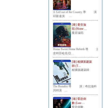
A Girl out of the Country 導 演：
邱新達演 …
[泰] 曼谷淪
陷 (Home …
曼谷淪陷
Home Sweet Home Rebirth 導 演：
史特芬哈克/亞…
[港] 粗獷派建築
師 (T…
粗獷派建築師
The Brutalist 導 演：布拉迪科
貝特演 …
[港] 窒息倒
數 (Last …
窒息倒數