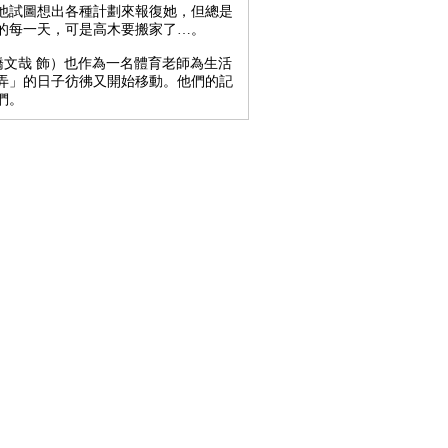
他試圖想出各種計劃來報復她，但總是
的每一天，可是高木要搬家了…。
橋文哉 飾）也作為一名體育老師為生活
弄」的日子彷彿又開始移動。他們的記
們。