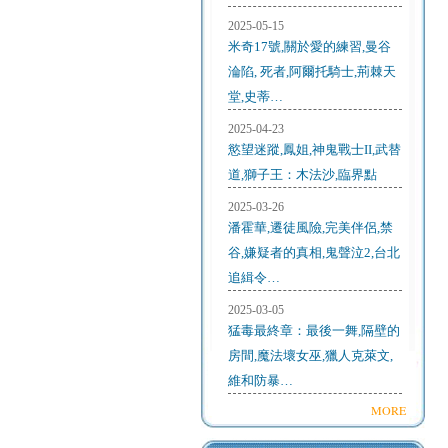
2025-05-15
米奇17號,關於愛的練習,曼谷
淪陷, 死者,阿爾托騎士,荊棘天
堂,史蒂…
2025-04-23
慾望迷蹤,鳳姐,神鬼戰士II,武替
道,獅子王：木法沙,臨界點
2025-03-26
潘霍華,遷徒風險,完美伴侶,禁
谷,嫌疑者的真相,鬼聲泣2,台北
追緝令…
2025-03-05
猛毒最終章：最後一舞,隔壁的
房間,魔法壞女巫,獵人克萊文,
維和防暴…
MORE