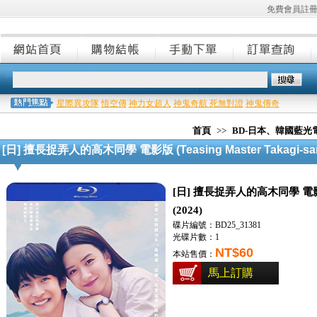
免費會員註
星際異攻隊
悟空傳
神力女超人
神鬼奇航 死無對證
神鬼傳奇
首頁
>>
BD-日本、韓國藍光
[日] 擅長捉弄人的高木同學 電影版 (Teasing Master Takagi-san
[日] 擅長捉弄人的高木同學 電影版 (Te
(2024)
碟片編號：BD25_31381
光碟片數：1
NT$60
本站售價：
馬上訂購