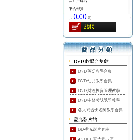
共 0 片碟片
不含郵資
0.00
共
元
結帳
DVD 軟體合集館
DVD 英語教學合集
DVD 幼兒教學合集
DVD 財經投資管理教學
DVD 中醫考試認證教學
各大補習班名師教學合集
藍光影片館
BD-蓝光影片套装
4K UHD 藍光影片區