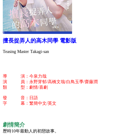
擅長捉弄人的高木同學 電影版
Teasing Master Takagi-san
導 演：今泉力哉
演 員：永野芽郁/高橋文哉/白鳥玉季/齋藤潤
類 型：劇情/喜劇
發 音：日語
字 幕：繁簡中文/英文
劇情簡介
歷時10年最動人的初戀故事。