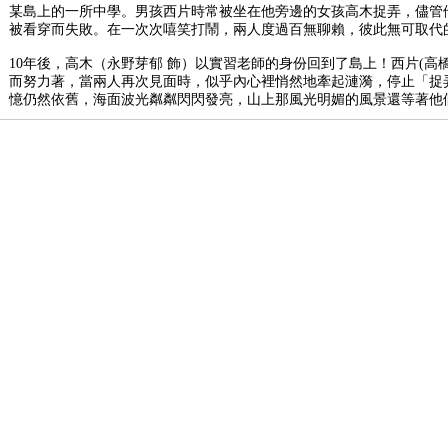
某島上的一所中學。男孩西片時常被坐在他旁邊的女孩高木捉弄，儘管
被看穿而失敗。在一次次嘻笑打鬧，兩人度過百無聊賴，彼此無可取代
10年後，高木（永野芽郁 飾）以實習老師的身份回到了島上！西片(高
而努力著，當兩人再次見面時，似乎內心裡悄然地牽起漣漪，停止「捉
憶仍然依舊，海面波光粼粼閃閃發亮，山上那風光明媚的風景還等著他