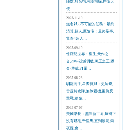
陣欸,無名指,戰疫前線,捍衛天
使
2025-11-19
無名弒2,不可能的任務：最終
清算,超人,厲陰宅：最終聖事,
驚奇4超人…
2025-09-19
侏羅紀世界：重生,天作之
合,28年毀滅倒數,萬王之王,獵
金·遊戲,F1電…
2025-08-23
馴龍高手,星際寶貝：史迪奇,
雷霆特攻隊,無線殺機,復仇反
擊戰,絕命…
2025-07-07
美國隊長：無畏新世界,屋簷下
沒有煙硝,千里馬,直到黎明,禁
夜屍,會…