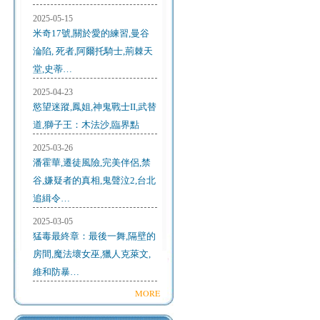
2025-05-15
米奇17號,關於愛的練習,曼谷
淪陷, 死者,阿爾托騎士,荊棘天
堂,史蒂…
2025-04-23
慾望迷蹤,鳳姐,神鬼戰士II,武替
道,獅子王：木法沙,臨界點
2025-03-26
潘霍華,遷徒風險,完美伴侶,禁
谷,嫌疑者的真相,鬼聲泣2,台北
追緝令…
2025-03-05
猛毒最終章：最後一舞,隔壁的
房間,魔法壞女巫,獵人克萊文,
維和防暴…
MORE