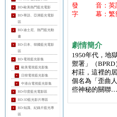
發 音：英
BD-歐美熱門藍光電影
字 幕：繁簡
BD-華語、亞洲藍光電影
區
BD-迪士尼、熱門藍光動
畫
劇情簡介
BD-日本、韓國藍光電影
區
1950年代，
BD-電視藍光影集
禦署」（BPR
歐美電視藍光影集
村莊，這裡的
日韓電視藍光影集
個名為「歪曲
中港台電視藍光影集
些神秘的關聯
BD-印度藍光電影區
BD-3D藍光影片專區
BD-知識、紀錄片藍光專
區