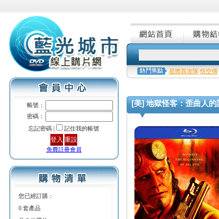
星際異攻隊
悟空傳
[美] 地獄怪客：歪曲人的詛咒 (H
帳號：
密碼：
忘記密碼 |
記住我的帳號
免費註冊會員
您已經訂購：
0 套產品