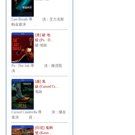
Last Breath 導 演：艾力克斯
帕金森演 …
[港] 破·地
獄 (Po · D…
破·地獄
Po · Dei Juk 導 演：陳茂賢
演 …
[越] 鬼
妹 (Cursed Ci…
鬼妹
Cursed Cinderella 導 演：陳友
進演 員：…
[印尼] 鬼咧
號 (Keret…