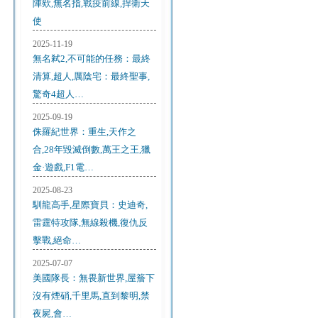
陣欸,無名指,戰疫前線,捍衛天
使
2025-11-19
無名弒2,不可能的任務：最終
清算,超人,厲陰宅：最終聖事,
驚奇4超人…
2025-09-19
侏羅紀世界：重生,天作之
合,28年毀滅倒數,萬王之王,獵
金·遊戲,F1電…
2025-08-23
馴龍高手,星際寶貝：史迪奇,
雷霆特攻隊,無線殺機,復仇反
擊戰,絕命…
2025-07-07
美國隊長：無畏新世界,屋簷下
沒有煙硝,千里馬,直到黎明,禁
夜屍,會…