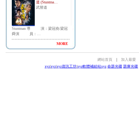
道 (Stuntma…
武替道
Stuntman 導 演：梁冠堯/梁冠
舜演 員：…
MORE
網站首頁
|
加入最愛
xyz
|
xyz
|
xyz資訊工坊
|
xyz軟體補給站
xyz
命題光碟
題庫光碟