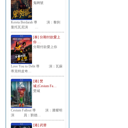
鬼咧號
Kereta Berdarah 導 演：黎刹
曼托瓦尼演 …
[泰] 分期付款愛上
你 …
分期付款愛上你
Love You to Debt 導 演：瓦蘇
蒂克特皮奇…
[港] 焚
城 (Cesium Fa…
焚城
Cesium Fallout 導 演：潘耀明
演 員：劉德…
[港] 武替