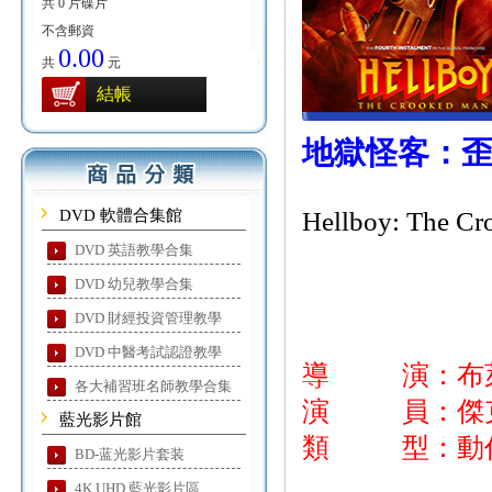
共 0 片碟片
不含郵資
0.00
共
元
結帳
地獄怪客：
DVD 軟體合集館
Hellboy: The C
DVD 英語教學合集
DVD 幼兒教學合集
DVD 財經投資管理教學
DVD 中醫考試認證教學
導 演：布
各大補習班名師教學合集
演 員：傑克
藍光影片館
類 型：動作
BD-蓝光影片套装
4K UHD 藍光影片區