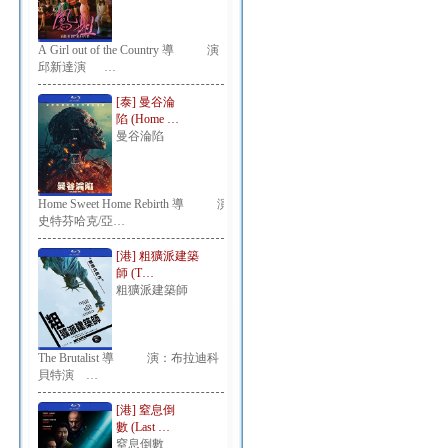
A Girl out of the Country 導 演：
邱新達演 …
[泰] 曼谷淪
陷 (Home …
曼谷淪陷
Home Sweet Home Rebirth 導 演：
史特芬哈克/亞…
[港] 粗獷派建築
師 (T…
粗獷派建築師
The Brutalist 導 演：布拉迪科
貝特演 …
[港] 窒息倒
數 (Last …
窒息倒數