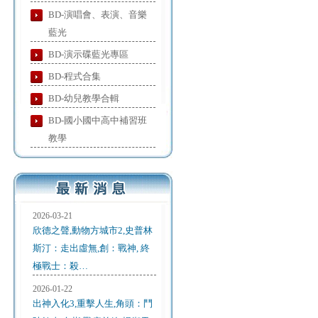
BD-演唱會、表演、音樂
藍光
BD-演示碟藍光專區
BD-程式合集
BD-幼兒教學合輯
BD-國小國中高中補習班
教學
2026-03-21
欣德之聲,動物方城市2,史普林
斯汀：走出虛無,創：戰神, 終
極戰士：殺…
2026-01-22
出神入化3,重擊人生,角頭：鬥