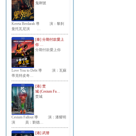
鬼咧號
Kereta Berdarah 導 演：黎刹
曼托瓦尼演 …
[泰] 分期付款愛上
你 …
分期付款愛上你
Love You to Debt 導 演：瓦蘇
蒂克特皮奇…
[港] 焚
城 (Cesium Fa…
焚城
Cesium Fallout 導 演：潘耀明
演 員：劉德…
[港] 武替