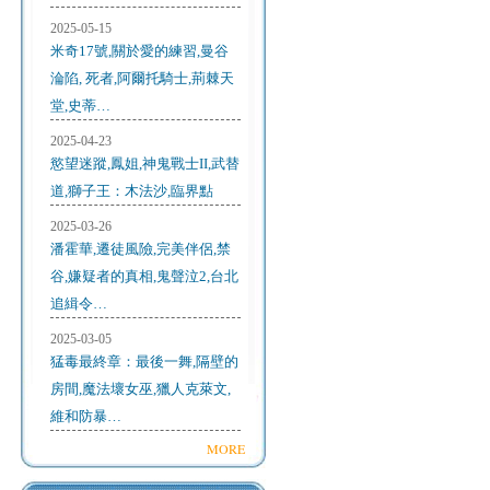
2025-05-15
米奇17號,關於愛的練習,曼谷
淪陷, 死者,阿爾托騎士,荊棘天
堂,史蒂…
2025-04-23
慾望迷蹤,鳳姐,神鬼戰士II,武替
道,獅子王：木法沙,臨界點
2025-03-26
潘霍華,遷徒風險,完美伴侶,禁
谷,嫌疑者的真相,鬼聲泣2,台北
追緝令…
2025-03-05
猛毒最終章：最後一舞,隔壁的
房間,魔法壞女巫,獵人克萊文,
維和防暴…
MORE