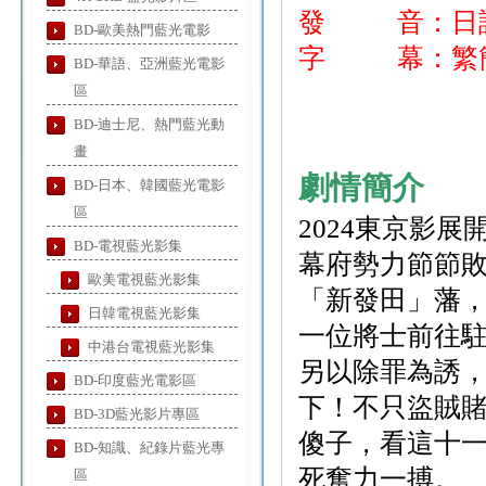
發 音：日
BD-歐美熱門藍光電影
字 幕：繁簡
BD-華語、亞洲藍光電影
區
BD-迪士尼、熱門藍光動
畫
劇情簡介
BD-日本、韓國藍光電影
區
2024東京影
BD-電視藍光影集
幕府勢力節節
歐美電視藍光影集
「新發田」藩
日韓電視藍光影集
一位將士前往
中港台電視藍光影集
另以除罪為誘
BD-印度藍光電影區
下！不只盜賊
BD-3D藍光影片專區
傻子，看這十
BD-知識、紀錄片藍光專
死奮力一搏。
區