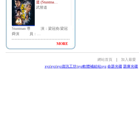
道 (Stuntma…
武替道
Stuntman 導 演：梁冠堯/梁冠
舜演 員：…
MORE
網站首頁
|
加入最愛
xyz
|
xyz
|
xyz資訊工坊
|
xyz軟體補給站
xyz
命題光碟
題庫光碟