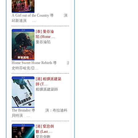
A Girl out of the Country 導 演：
邱新達演 …
[泰] 曼谷淪
陷 (Home …
曼谷淪陷
Home Sweet Home Rebirth 導 演：
史特芬哈克/亞…
[港] 粗獷派建築
師 (T…
粗獷派建築師
The Brutalist 導 演：布拉迪科
貝特演 …
[港] 窒息倒
數 (Last …
窒息倒數