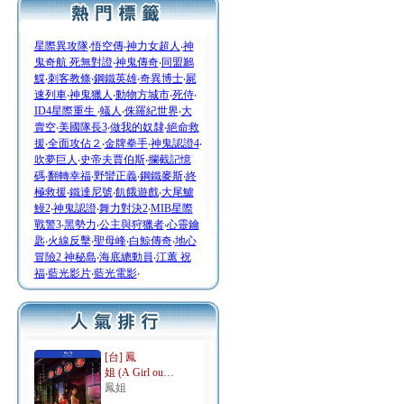
星際異攻隊
‧
悟空傳
‧
神力女超人
‧
神
鬼奇航 死無對證
‧
神鬼傳奇
‧
同盟鶼
鰈
‧
刺客教條
‧
鋼鐵英雄
‧
奇異博士
‧
屍
速列車
‧
神鬼獵人
‧
動物方城市
‧
死侍
‧
ID4星際重生
‧
蟻人
‧
侏羅紀世界
‧
大
賣空
‧
美國隊長3
‧
做我的奴隸
‧
絕命救
援
‧
全面攻佔２
‧
金牌拳手
‧
神鬼認證4
‧
吹夢巨人
‧
史帝夫賈伯斯
‧
攔截記憶
碼
‧
翻轉幸福
‧
野蠻正義
‧
鋼鐵麥斯
‧
終
極救援
‧
鐵達尼號
‧
飢餓遊戲
‧
大尾鱸
鰻2
‧
神鬼認證
‧
舞力對決2
‧
MIB星際
戰警3
‧
黑勢力
‧
公主與狩獵者
‧
心靈鑰
匙
‧
火線反擊
‧
聖母峰
‧
白鯨傳奇
‧
地心
冒險2 神秘島
‧
海底總動員
‧
江蕙 祝
福
‧
藍光影片
‧
藍光電影
‧
[台] 鳳
姐 (A Girl ou…
鳳姐