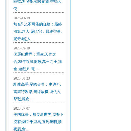
陣欸,無名指,戰疫前線,捍衛天
使
2025-11-19
無名弒2,不可能的任務：最終
清算,超人,厲陰宅：最終聖事,
驚奇4超人…
2025-09-19
侏羅紀世界：重生,天作之
合,28年毀滅倒數,萬王之王,獵
金·遊戲,F1電…
2025-08-23
馴龍高手,星際寶貝：史迪奇,
雷霆特攻隊,無線殺機,復仇反
擊戰,絕命…
2025-07-07
美國隊長：無畏新世界,屋簷下
沒有煙硝,千里馬,直到黎明,禁
夜屍,會…