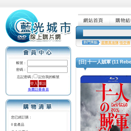
星際異攻隊
悟空傳
[日] 十一人賊軍 (11 Rebel
帳號：
密碼：
忘記密碼 |
記住我的帳號
免費註冊會員
您已經訂購：
0 套產品