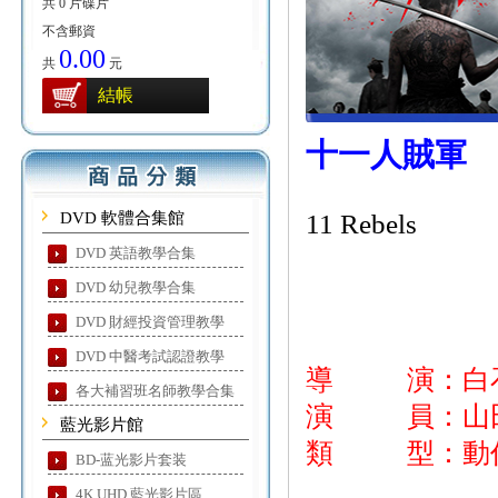
共 0 片碟片
不含郵資
0.00
共
元
結帳
十一人賊軍
DVD 軟體合集館
11 Rebels
DVD 英語教學合集
DVD 幼兒教學合集
DVD 財經投資管理教學
DVD 中醫考試認證教學
導 演：白
各大補習班名師教學合集
演 員：山田孝
藍光影片館
類 型：動作
BD-蓝光影片套装
4K UHD 藍光影片區