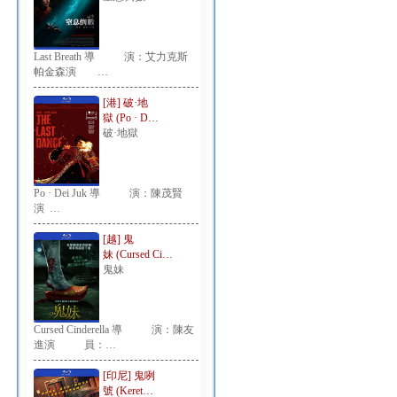
Last Breath 導 演：艾力克斯
帕金森演 …
[港] 破·地
獄 (Po · D…
破·地獄
Po · Dei Juk 導 演：陳茂賢
演 …
[越] 鬼
妹 (Cursed Ci…
鬼妹
Cursed Cinderella 導 演：陳友
進演 員：…
[印尼] 鬼咧
號 (Keret…