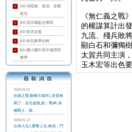
BD-演唱會、表演、音樂
藍光
《無仁義之戰
BD-演示碟藍光專區
的權謀算計出
BD-程式合集
九流、殘兵敗
BD-幼兒教學合輯
顯白石和彌獨
BD-國小國中高中補習班
太賀共同主演
教學
玉木宏等出色
2026-03-21
欣德之聲,動物方城市2,史普林
斯汀：走出虛無,創：戰神, 終
極戰士：殺…
2026-01-22
出神入化3,重擊人生,角頭：鬥