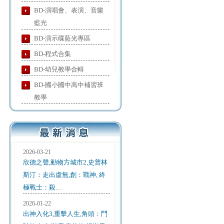
BD-演唱會、表演、音樂
藍光
BD-演示碟藍光專區
BD-程式合集
BD-幼兒教學合輯
BD-國小國中高中補習班
教學
2026-03-21
欣德之聲,動物方城市2,史普林
斯汀：走出虛無,創：戰神, 終
極戰士：殺…
2026-01-22
出神入化3,重擊人生,角頭：鬥