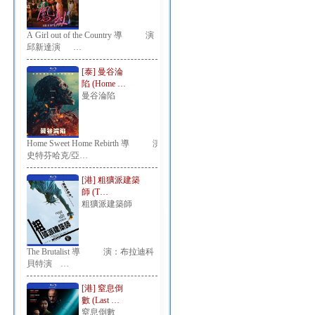
A Girl out of the Country 導 演：
邱新達演 …
[泰] 曼谷淪
陷 (Home …
曼谷淪陷
Home Sweet Home Rebirth 導 演：
史特芬哈克/亞…
[港] 粗獷派建築
師 (T…
粗獷派建築師
The Brutalist 導 演：布拉迪科
貝特演 …
[港] 窒息倒
數 (Last …
窒息倒數