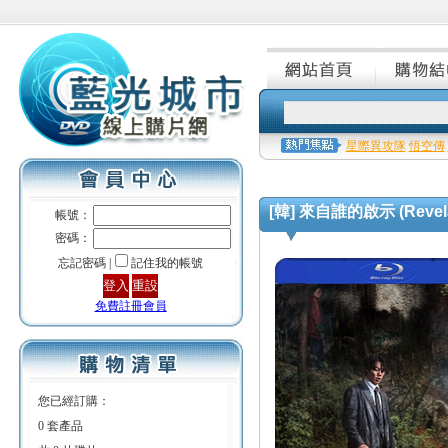
星際異攻隊
悟空傳
[韓] 來自誰的啟示 (Revelat
帳號：
密碼：
忘記密碼 |
記住我的帳號
免費註冊會員
您已經訂購：
0 套產品