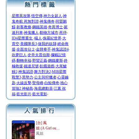
星際異攻隊
‧
悟空傳
‧
神力女超人
‧
神
鬼奇航 死無對證
‧
神鬼傳奇
‧
同盟鶼
鰈
‧
刺客教條
‧
鋼鐵英雄
‧
奇異博士
‧
屍
速列車
‧
神鬼獵人
‧
動物方城市
‧
死侍
‧
ID4星際重生
‧
蟻人
‧
侏羅紀世界
‧
大
賣空
‧
美國隊長3
‧
做我的奴隸
‧
絕命救
援
‧
全面攻佔２
‧
金牌拳手
‧
神鬼認證4
‧
吹夢巨人
‧
史帝夫賈伯斯
‧
攔截記憶
碼
‧
翻轉幸福
‧
野蠻正義
‧
鋼鐵麥斯
‧
終
極救援
‧
鐵達尼號
‧
飢餓遊戲
‧
大尾鱸
鰻2
‧
神鬼認證
‧
舞力對決2
‧
MIB星際
戰警3
‧
黑勢力
‧
公主與狩獵者
‧
心靈鑰
匙
‧
火線反擊
‧
聖母峰
‧
白鯨傳奇
‧
地心
冒險2 神秘島
‧
海底總動員
‧
江蕙 祝
福
‧
藍光影片
‧
藍光電影
‧
[台] 鳳
姐 (A Girl ou…
鳳姐