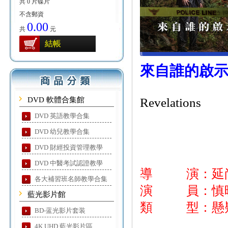
共 0 片碟片
不含郵資
0.00
共
元
結帳
來自誰的啟
DVD 軟體合集館
Revelations
DVD 英語教學合集
DVD 幼兒教學合集
DVD 財經投資管理教學
DVD 中醫考試認證教學
導 演：延
各大補習班名師教學合集
演 員：慎旼
藍光影片館
類 型：懸疑
BD-蓝光影片套装
4K UHD 藍光影片區