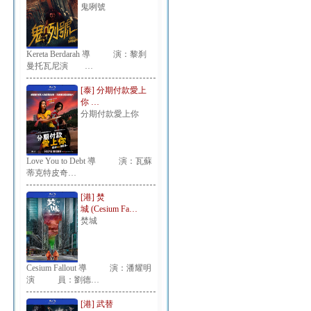
鬼咧號
Kereta Berdarah 導 演：黎刹
曼托瓦尼演 …
[泰] 分期付款愛上
你 …
分期付款愛上你
Love You to Debt 導 演：瓦蘇
蒂克特皮奇…
[港] 焚
城 (Cesium Fa…
焚城
Cesium Fallout 導 演：潘耀明
演 員：劉德…
[港] 武替