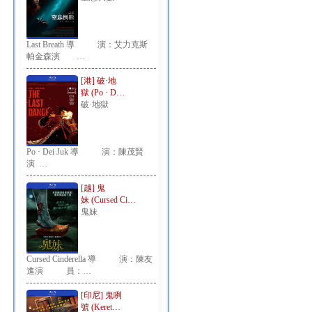
Last Breath 導 演：艾力克斯
帕金森演 …
[港] 破·地
獄 (Po · D…
破·地獄
Po · Dei Juk 導 演：陳茂賢
演 …
[越] 鬼
妹 (Cursed Ci…
鬼妹
Cursed Cinderella 導 演：陳友
進演 員：…
[印尼] 鬼咧
號 (Keret…