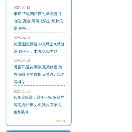
2025-05-15
米奇17號,關於愛的練習,曼谷
淪陷, 死者,阿爾托騎士,荊棘天
堂,史蒂…
2025-04-23
慾望迷蹤,鳳姐,神鬼戰士II,武替
道,獅子王：木法沙,臨界點
2025-03-26
潘霍華,遷徒風險,完美伴侶,禁
谷,嫌疑者的真相,鬼聲泣2,台北
追緝令…
2025-03-05
猛毒最終章：最後一舞,隔壁的
房間,魔法壞女巫,獵人克萊文,
維和防暴…
MORE