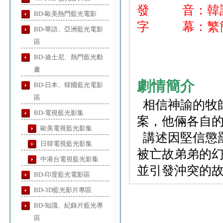
發 音：韓
BD-歐美熱門藍光電影
字 幕：繁簡
BD-華語、亞洲藍光電影
區
BD-迪士尼、熱門藍光動
畫
劇情簡介
BD-日本、韓國藍光電影
區
相信神諭的牧
BD-電視藍光影集
案，他倆各自
歐美電視藍光影集
講述因堅信懲罰
日韓電視藍光影集
被亡故弟弟的
中港台電視藍光影集
並引發沖突的
BD-印度藍光電影區
BD-3D藍光影片專區
BD-知識、紀錄片藍光專
區