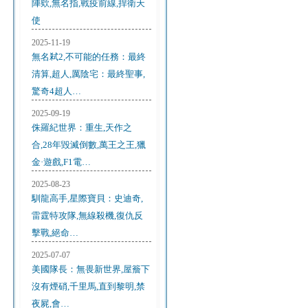
陣欸,無名指,戰疫前線,捍衛天
使
2025-11-19
無名弒2,不可能的任務：最終
清算,超人,厲陰宅：最終聖事,
驚奇4超人…
2025-09-19
侏羅紀世界：重生,天作之
合,28年毀滅倒數,萬王之王,獵
金·遊戲,F1電…
2025-08-23
馴龍高手,星際寶貝：史迪奇,
雷霆特攻隊,無線殺機,復仇反
擊戰,絕命…
2025-07-07
美國隊長：無畏新世界,屋簷下
沒有煙硝,千里馬,直到黎明,禁
夜屍,會…