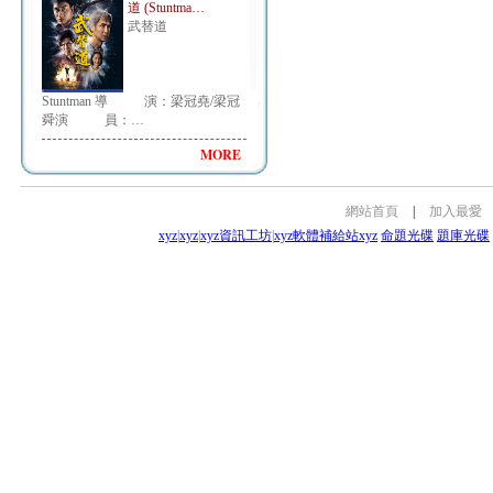
道 (Stuntma…
武替道
Stuntman 導 演：梁冠堯/梁冠
舜演 員：…
MORE
網站首頁
|
加入最愛
xyz
|
xyz
|
xyz資訊工坊
|
xyz軟體補給站
xyz
命題光碟
題庫光碟