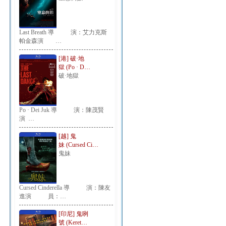
Last Breath 導 演：艾力克斯
帕金森演 …
[港] 破·地
獄 (Po · D…
破·地獄
Po · Dei Juk 導 演：陳茂賢
演 …
[越] 鬼
妹 (Cursed Ci…
鬼妹
Cursed Cinderella 導 演：陳友
進演 員：…
[印尼] 鬼咧
號 (Keret…