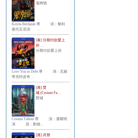
鬼咧號
Kereta Berdarah 導 演：黎刹
曼托瓦尼演 …
[泰] 分期付款愛上
你 …
分期付款愛上你
Love You to Debt 導 演：瓦蘇
蒂克特皮奇…
[港] 焚
城 (Cesium Fa…
焚城
Cesium Fallout 導 演：潘耀明
演 員：劉德…
[港] 武替