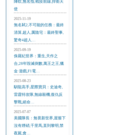
陣欸,無名指,戰疫前線,捍衛天
使
2025-11-19
無名弒2,不可能的任務：最終
清算,超人,厲陰宅：最終聖事,
驚奇4超人…
2025-09-19
侏羅紀世界：重生,天作之
合,28年毀滅倒數,萬王之王,獵
金·遊戲,F1電…
2025-08-23
馴龍高手,星際寶貝：史迪奇,
雷霆特攻隊,無線殺機,復仇反
擊戰,絕命…
2025-07-07
美國隊長：無畏新世界,屋簷下
沒有煙硝,千里馬,直到黎明,禁
夜屍,會…