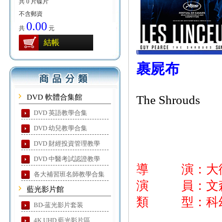
共 0 片碟片
不含郵資
0.00
共
元
結帳
裹屍布
DVD 軟體合集館
The Shrouds
DVD 英語教學合集
DVD 幼兒教學合集
DVD 財經投資管理教學
DVD 中醫考試認證教學
導 演：大
各大補習班名師教學合集
演 員：文森卡
藍光影片館
類 型：科幻
BD-蓝光影片套装
4K UHD 藍光影片區