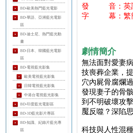
發 音：英
BD-歐美熱門藍光電影
字 幕：繁簡
BD-華語、亞洲藍光電影
區
BD-迪士尼、熱門藍光動
畫
劇情簡介
BD-日本、韓國藍光電影
區
無法面對愛妻
BD-電視藍光影集
技喪葬企業，
歐美電視藍光影集
穴內屍骨腐爛過
日韓電視藍光影集
發現妻子的骨
中港台電視藍光影集
到不明破壞攻擊
BD-印度藍光電影區
魘反噬？深陷
BD-3D藍光影片專區
BD-知識、紀錄片藍光專
科技與人性混
區