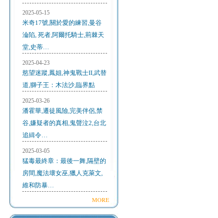
2025-05-15
米奇17號,關於愛的練習,曼谷
淪陷, 死者,阿爾托騎士,荊棘天
堂,史蒂…
2025-04-23
慾望迷蹤,鳳姐,神鬼戰士II,武替
道,獅子王：木法沙,臨界點
2025-03-26
潘霍華,遷徒風險,完美伴侶,禁
谷,嫌疑者的真相,鬼聲泣2,台北
追緝令…
2025-03-05
猛毒最終章：最後一舞,隔壁的
房間,魔法壞女巫,獵人克萊文,
維和防暴…
MORE