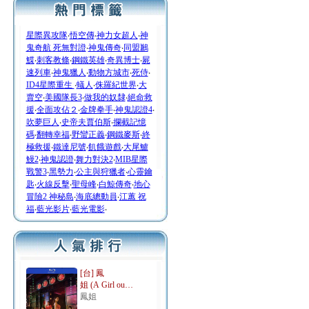
星際異攻隊
‧
悟空傳
‧
神力女超人
‧
神
鬼奇航 死無對證
‧
神鬼傳奇
‧
同盟鶼
鰈
‧
刺客教條
‧
鋼鐵英雄
‧
奇異博士
‧
屍
速列車
‧
神鬼獵人
‧
動物方城市
‧
死侍
‧
ID4星際重生
‧
蟻人
‧
侏羅紀世界
‧
大
賣空
‧
美國隊長3
‧
做我的奴隸
‧
絕命救
援
‧
全面攻佔２
‧
金牌拳手
‧
神鬼認證4
‧
吹夢巨人
‧
史帝夫賈伯斯
‧
攔截記憶
碼
‧
翻轉幸福
‧
野蠻正義
‧
鋼鐵麥斯
‧
終
極救援
‧
鐵達尼號
‧
飢餓遊戲
‧
大尾鱸
鰻2
‧
神鬼認證
‧
舞力對決2
‧
MIB星際
戰警3
‧
黑勢力
‧
公主與狩獵者
‧
心靈鑰
匙
‧
火線反擊
‧
聖母峰
‧
白鯨傳奇
‧
地心
冒險2 神秘島
‧
海底總動員
‧
江蕙 祝
福
‧
藍光影片
‧
藍光電影
‧
[台] 鳳
姐 (A Girl ou…
鳳姐