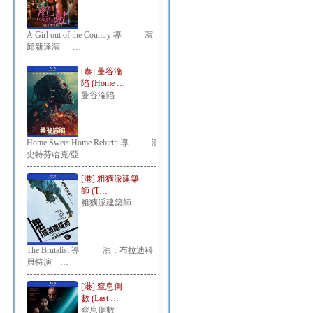
A Girl out of the Country 導 演：
邱新達演 …
[泰] 曼谷淪
陷 (Home …
曼谷淪陷
Home Sweet Home Rebirth 導 演：
史特芬哈克/亞…
[港] 粗獷派建築
師 (T…
粗獷派建築師
The Brutalist 導 演：布拉迪科
貝特演 …
[港] 窒息倒
數 (Last …
窒息倒數