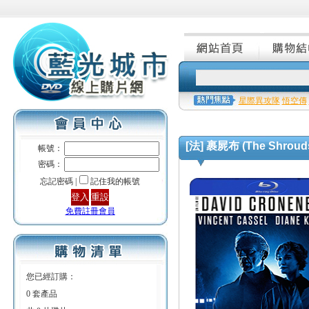
星際異攻隊
悟空傳
[法] 裹屍布 (The Shrouds
帳號：
密碼：
忘記密碼 |
記住我的帳號
免費註冊會員
您已經訂購：
0 套產品