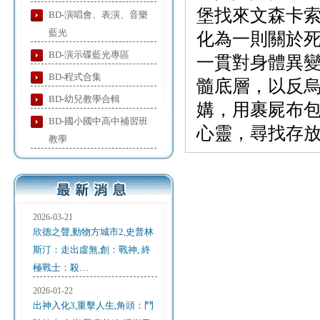
堡找來文森卡
BD-演唱會、表演、音樂
藍光
化為一則關於
BD-演示碟藍光專區
一貫對身體異
BD-程式合集
髓底層，以反
BD-幼兒教學合輯
媾，用裹屍布
BD-國小國中高中補習班
心靈，尋找存
教學
2026-03-21
欣德之聲,動物方城市2,史普林
斯汀：走出虛無,創：戰神, 終
極戰士：殺…
2026-01-22
出神入化3,重擊人生,角頭：鬥