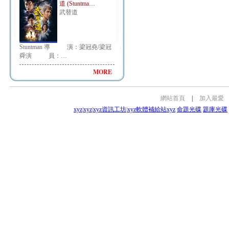
道 (Stuntma…
武替道
Stuntman 導 演：梁冠堯/梁冠
舜演 員：…
MORE
網站首頁
|
加入最愛
xyz
|
xyz
|
xyz資訊工坊
|
xyz軟體補給站
xyz
命題光碟
題庫光碟