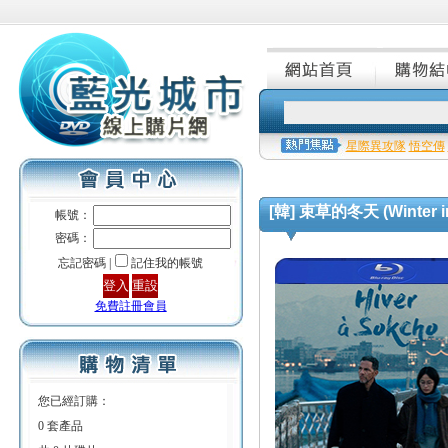
星際異攻隊
悟空傳
[韓] 束草的冬天 (Winter in
帳號：
密碼：
忘記密碼 |
記住我的帳號
免費註冊會員
您已經訂購：
0 套產品