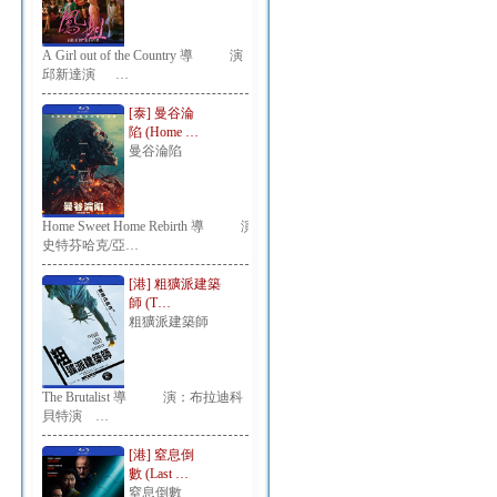
A Girl out of the Country 導 演：
邱新達演 …
[泰] 曼谷淪
陷 (Home …
曼谷淪陷
Home Sweet Home Rebirth 導 演：
史特芬哈克/亞…
[港] 粗獷派建築
師 (T…
粗獷派建築師
The Brutalist 導 演：布拉迪科
貝特演 …
[港] 窒息倒
數 (Last …
窒息倒數