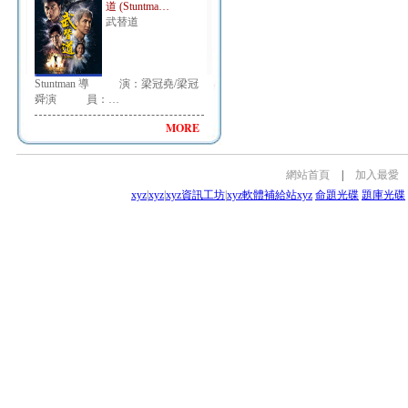
道 (Stuntma…
武替道
Stuntman 導 演：梁冠堯/梁冠
舜演 員：…
MORE
網站首頁
|
加入最愛
xyz
|
xyz
|
xyz資訊工坊
|
xyz軟體補給站
xyz
命題光碟
題庫光碟