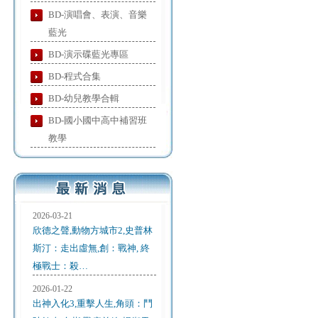
BD-演唱會、表演、音樂
藍光
BD-演示碟藍光專區
BD-程式合集
BD-幼兒教學合輯
BD-國小國中高中補習班
教學
2026-03-21
欣德之聲,動物方城市2,史普林
斯汀：走出虛無,創：戰神, 終
極戰士：殺…
2026-01-22
出神入化3,重擊人生,角頭：鬥