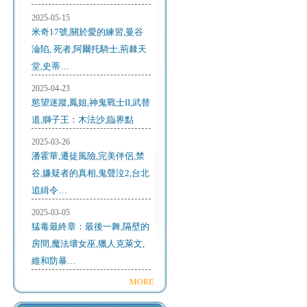
2025-05-15
米奇17號,關於愛的練習,曼谷
淪陷, 死者,阿爾托騎士,荊棘天
堂,史蒂…
2025-04-23
慾望迷蹤,鳳姐,神鬼戰士II,武替
道,獅子王：木法沙,臨界點
2025-03-26
潘霍華,遷徒風險,完美伴侶,禁
谷,嫌疑者的真相,鬼聲泣2,台北
追緝令…
2025-03-05
猛毒最終章：最後一舞,隔壁的
房間,魔法壞女巫,獵人克萊文,
維和防暴…
MORE