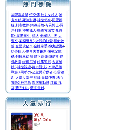
星際異攻隊
‧
悟空傳
‧
神力女超人
‧
神
鬼奇航 死無對證
‧
神鬼傳奇
‧
同盟鶼
鰈
‧
刺客教條
‧
鋼鐵英雄
‧
奇異博士
‧
屍
速列車
‧
神鬼獵人
‧
動物方城市
‧
死侍
‧
ID4星際重生
‧
蟻人
‧
侏羅紀世界
‧
大
賣空
‧
美國隊長3
‧
做我的奴隸
‧
絕命救
援
‧
全面攻佔２
‧
金牌拳手
‧
神鬼認證4
‧
吹夢巨人
‧
史帝夫賈伯斯
‧
攔截記憶
碼
‧
翻轉幸福
‧
野蠻正義
‧
鋼鐵麥斯
‧
終
極救援
‧
鐵達尼號
‧
飢餓遊戲
‧
大尾鱸
鰻2
‧
神鬼認證
‧
舞力對決2
‧
MIB星際
戰警3
‧
黑勢力
‧
公主與狩獵者
‧
心靈鑰
匙
‧
火線反擊
‧
聖母峰
‧
白鯨傳奇
‧
地心
冒險2 神秘島
‧
海底總動員
‧
江蕙 祝
福
‧
藍光影片
‧
藍光電影
‧
[台] 鳳
姐 (A Girl ou…
鳳姐