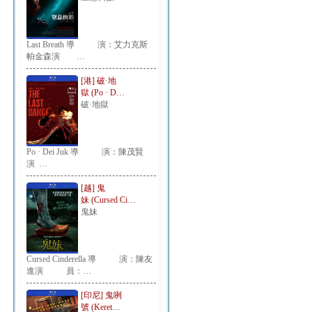
Last Breath 導 演：艾力克斯
帕金森演 …
[港] 破·地
獄 (Po · D…
破·地獄
Po · Dei Juk 導 演：陳茂賢
演 …
[越] 鬼
妹 (Cursed Ci…
鬼妹
Cursed Cinderella 導 演：陳友
進演 員：…
[印尼] 鬼咧
號 (Keret…