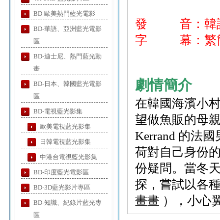
BD-歐美熱門藍光電影
發 音：韓
BD-華語、亞洲藍光電影
字 幕：繁簡
區
BD-迪士尼、熱門藍光動
畫
劇情簡介
BD-日本、韓國藍光電影
區
在韓國海濱小村
BD-電視藍光影集
望做魚販的母親
歐美電視藍光影集
Kerrand 
日韓電視藍光影集
荷對自己身份
中港台電視藍光影集
份疑問。當冬天
BD-印度藍光電影區
探，嘗試以各
BD-3D藍光影片專區
畫畫 ），小心
BD-知識、紀錄片藍光專
區