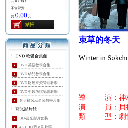
共 0 片碟片
不含郵資
0.00
共
元
結帳
束草的冬天
DVD 軟體合集館
Winter in Sokch
DVD 英語教學合集
DVD 幼兒教學合集
DVD 財經投資管理教學
DVD 中醫考試認證教學
導 演：神
各大補習班名師教學合集
演 員：貝拉·
藍光影片館
類 型：劇
BD-蓝光影片套装
4K UHD 藍光影片區