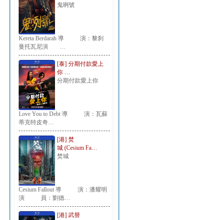
鬼咧號
Kereta Berdarah 導 演：黎刹
曼托瓦尼演 …
[泰] 分期付款愛上
你 …
分期付款愛上你
Love You to Debt 導 演：瓦蘇
蒂克特皮奇…
[港] 焚
城 (Cesium Fa…
焚城
Cesium Fallout 導 演：潘耀明
演 員：劉德…
[港] 武替