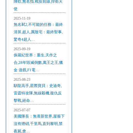
陣欸,無名指,戰疫前線,捍衛天
使
2025-11-19
無名弒2,不可能的任務：最終
清算,超人,厲陰宅：最終聖事,
驚奇4超人…
2025-09-19
侏羅紀世界：重生,天作之
合,28年毀滅倒數,萬王之王,獵
金·遊戲,F1電…
2025-08-23
馴龍高手,星際寶貝：史迪奇,
雷霆特攻隊,無線殺機,復仇反
擊戰,絕命…
2025-07-07
美國隊長：無畏新世界,屋簷下
沒有煙硝,千里馬,直到黎明,禁
夜屍,會…