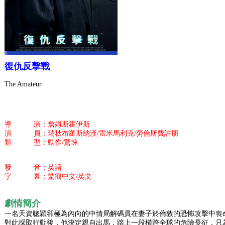
復仇反擊戰
The Amateur
導 演：詹姆斯霍伊斯
演 員：瑞秋布羅斯納漢/雷米馬利克/勞倫斯費許朋
類 型：動作/驚悚
發 音：英語
字 幕：繁簡中文/英文
劇情簡介
一名天資聰穎卻極為內向的中情局解碼員在妻子於倫敦的恐怖攻擊中喪
對此採取行動後，他決定親自出馬，踏上一段橫跨全球的危險長征，只