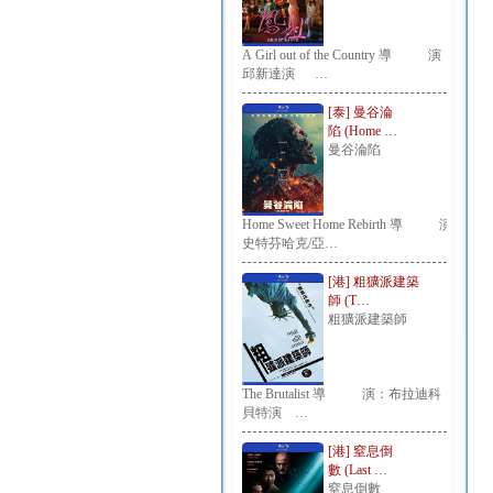
A Girl out of the Country 導 演：
邱新達演 …
[泰] 曼谷淪
陷 (Home …
曼谷淪陷
Home Sweet Home Rebirth 導 演：
史特芬哈克/亞…
[港] 粗獷派建築
師 (T…
粗獷派建築師
The Brutalist 導 演：布拉迪科
貝特演 …
[港] 窒息倒
數 (Last …
窒息倒數