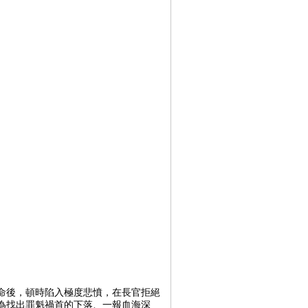
命後，頓時陷入極度悲憤，在長官拒絕
為找出罪魁禍首的下落、一報血海深