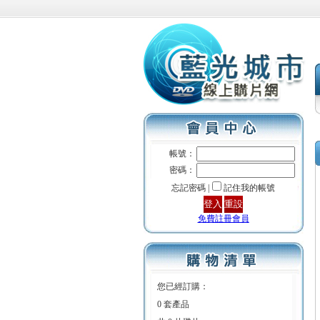
帳號：
密碼：
忘記密碼 |
記住我的帳號
免費註冊會員
您已經訂購：
0 套產品