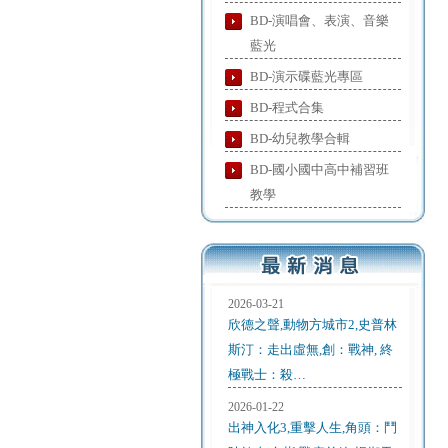
BD-演唱會、表演、音樂
藍光
BD-演示碟藍光專區
BD-程式合集
BD-幼兒教學合輯
BD-國小國中高中補習班
教學
2026-03-21
欣德之聲,動物方城市2,史普林
斯汀：走出虛無,創：戰神, 終
極戰士：殺…
2026-01-22
出神入化3,重擊人生,角頭：鬥