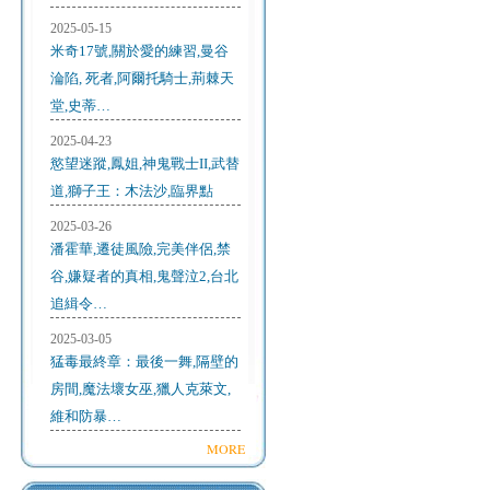
2025-05-15
米奇17號,關於愛的練習,曼谷
淪陷, 死者,阿爾托騎士,荊棘天
堂,史蒂…
2025-04-23
慾望迷蹤,鳳姐,神鬼戰士II,武替
道,獅子王：木法沙,臨界點
2025-03-26
潘霍華,遷徒風險,完美伴侶,禁
谷,嫌疑者的真相,鬼聲泣2,台北
追緝令…
2025-03-05
猛毒最終章：最後一舞,隔壁的
房間,魔法壞女巫,獵人克萊文,
維和防暴…
MORE