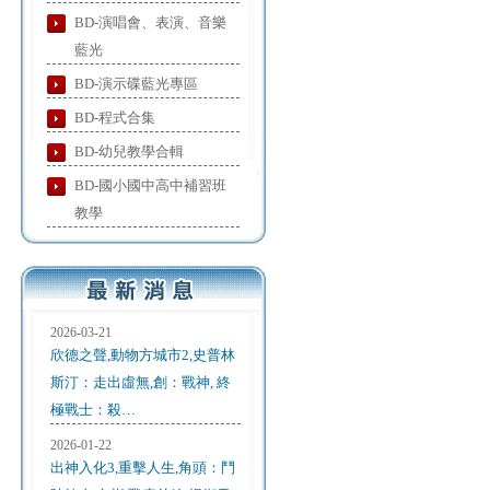
BD-演唱會、表演、音樂
藍光
BD-演示碟藍光專區
BD-程式合集
BD-幼兒教學合輯
BD-國小國中高中補習班
教學
2026-03-21
欣德之聲,動物方城市2,史普林
斯汀：走出虛無,創：戰神, 終
極戰士：殺…
2026-01-22
出神入化3,重擊人生,角頭：鬥