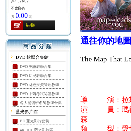
共 0 片碟片
不含郵資
0.00
共
元
結帳
通往你的地
DVD 軟體合集館
The Map That Le
DVD 英語教學合集
DVD 幼兒教學合集
DVD 財經投資管理教學
DVD 中醫考試認證教學
導 演：拉斯
各大補習班名師教學合集
演 員：瑪德琳
藍光影片館
森
BD-蓝光影片套装
類 型：愛
4K UHD 藍光影片區