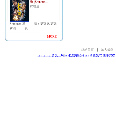
道 (Stuntma…
武替道
Stuntman 導 演：梁冠堯/梁冠
舜演 員：…
MORE
網站首頁
|
加入最愛
xyz
|
xyz
|
xyz資訊工坊
|
xyz軟體補給站
xyz
命題光碟
題庫光碟