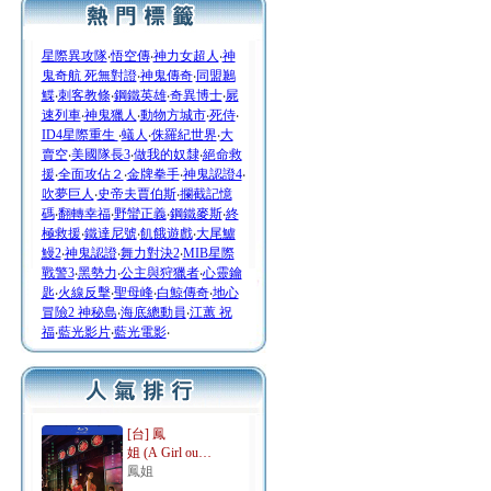
星際異攻隊
‧
悟空傳
‧
神力女超人
‧
神
鬼奇航 死無對證
‧
神鬼傳奇
‧
同盟鶼
鰈
‧
刺客教條
‧
鋼鐵英雄
‧
奇異博士
‧
屍
速列車
‧
神鬼獵人
‧
動物方城市
‧
死侍
‧
ID4星際重生
‧
蟻人
‧
侏羅紀世界
‧
大
賣空
‧
美國隊長3
‧
做我的奴隸
‧
絕命救
援
‧
全面攻佔２
‧
金牌拳手
‧
神鬼認證4
‧
吹夢巨人
‧
史帝夫賈伯斯
‧
攔截記憶
碼
‧
翻轉幸福
‧
野蠻正義
‧
鋼鐵麥斯
‧
終
極救援
‧
鐵達尼號
‧
飢餓遊戲
‧
大尾鱸
鰻2
‧
神鬼認證
‧
舞力對決2
‧
MIB星際
戰警3
‧
黑勢力
‧
公主與狩獵者
‧
心靈鑰
匙
‧
火線反擊
‧
聖母峰
‧
白鯨傳奇
‧
地心
冒險2 神秘島
‧
海底總動員
‧
江蕙 祝
福
‧
藍光影片
‧
藍光電影
‧
[台] 鳳
姐 (A Girl ou…
鳳姐