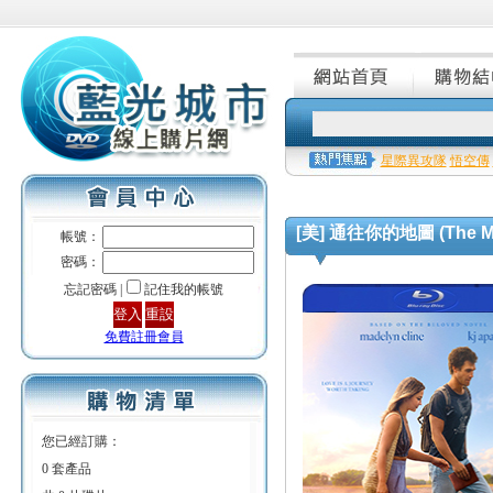
星際異攻隊
悟空傳
[美] 通往你的地圖 (The Map 
帳號：
密碼：
忘記密碼 |
記住我的帳號
免費註冊會員
您已經訂購：
0 套產品