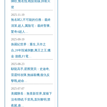
陣欸,無名指,戰疫前線,捍衛天
使
2025-11-19
無名弒2,不可能的任務：最終
清算,超人,厲陰宅：最終聖事,
驚奇4超人…
2025-09-19
侏羅紀世界：重生,天作之
合,28年毀滅倒數,萬王之王,獵
金·遊戲,F1電…
2025-08-23
馴龍高手,星際寶貝：史迪奇,
雷霆特攻隊,無線殺機,復仇反
擊戰,絕命…
2025-07-07
美國隊長：無畏新世界,屋簷下
沒有煙硝,千里馬,直到黎明,禁
夜屍,會…