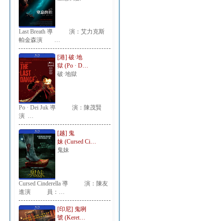
Last Breath 導 演：艾力克斯
帕金森演 …
[港] 破·地
獄 (Po · D…
破·地獄
Po · Dei Juk 導 演：陳茂賢
演 …
[越] 鬼
妹 (Cursed Ci…
鬼妹
Cursed Cinderella 導 演：陳友
進演 員：…
[印尼] 鬼咧
號 (Keret…