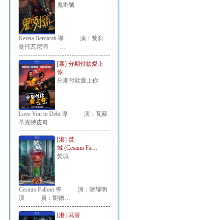
鬼咧號
Kereta Berdarah 導 演：黎刹
曼托瓦尼演 …
[泰] 分期付款愛上
你 …
分期付款愛上你
Love You to Debt 導 演：瓦蘇
蒂克特皮奇…
[港] 焚
城 (Cesium Fa…
焚城
Cesium Fallout 導 演：潘耀明
演 員：劉德…
[港] 武替