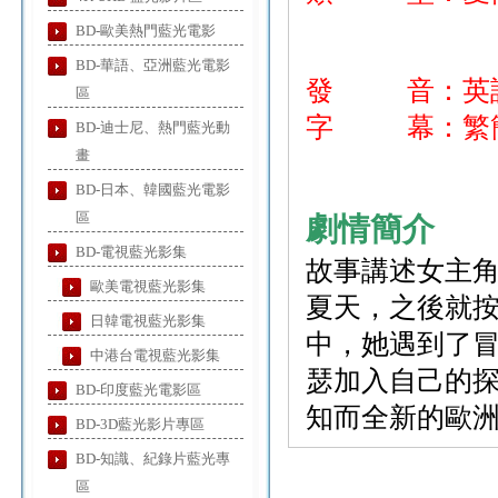
BD-歐美熱門藍光電影
BD-華語、亞洲藍光電影
發 音：英
區
字 幕：繁簡
BD-迪士尼、熱門藍光動
畫
BD-日本、韓國藍光電影
區
劇情簡介
BD-電視藍光影集
故事講述女主
歐美電視藍光影集
夏天，之後就
日韓電視藍光影集
中，她遇到了
中港台電視藍光影集
瑟加入自己的
BD-印度藍光電影區
知而全新的歐
BD-3D藍光影片專區
BD-知識、紀錄片藍光專
區