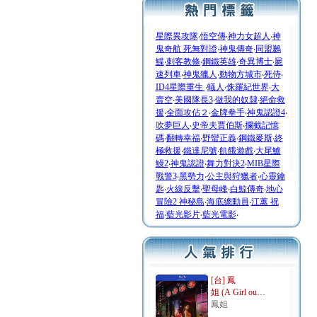
星際異攻隊
‧
悟空傳
‧
神力女超人
‧
神
鬼奇航 死無對證
‧
神鬼傳奇
‧
同盟鶼
鰈
‧
刺客教條
‧
鋼鐵英雄
‧
奇異博士
‧
屍
速列車
‧
神鬼獵人
‧
動物方城市
‧
死侍
‧
ID4星際重生
‧
蟻人
‧
侏羅紀世界
‧
大
賣空
‧
美國隊長3
‧
做我的奴隸
‧
絕命救
援
‧
全面攻佔２
‧
金牌拳手
‧
神鬼認證4
‧
吹夢巨人
‧
史帝夫賈伯斯
‧
攔截記憶
碼
‧
翻轉幸福
‧
野蠻正義
‧
鋼鐵麥斯
‧
終
極救援
‧
鐵達尼號
‧
飢餓遊戲
‧
大尾鱸
鰻2
‧
神鬼認證
‧
舞力對決2
‧
MIB星際
戰警3
‧
黑勢力
‧
公主與狩獵者
‧
心靈鑰
匙
‧
火線反擊
‧
聖母峰
‧
白鯨傳奇
‧
地心
冒險2 神秘島
‧
海底總動員
‧
江蕙 祝
福
‧
藍光影片
‧
藍光電影
‧
[台] 鳳
姐 (A Girl ou…
鳳姐