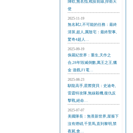
陣欸,無名指,戰疫前線,捍衛天
使
2025-11-19
無名弒2,不可能的任務：最終
清算,超人,厲陰宅：最終聖事,
驚奇4超人…
2025-09-19
侏羅紀世界：重生,天作之
合,28年毀滅倒數,萬王之王,獵
金·遊戲,F1電…
2025-08-23
馴龍高手,星際寶貝：史迪奇,
雷霆特攻隊,無線殺機,復仇反
擊戰,絕命…
2025-07-07
美國隊長：無畏新世界,屋簷下
沒有煙硝,千里馬,直到黎明,禁
夜屍,會…