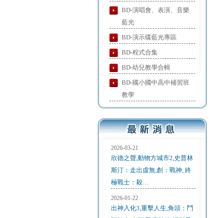
BD-演唱會、表演、音樂
藍光
BD-演示碟藍光專區
BD-程式合集
BD-幼兒教學合輯
BD-國小國中高中補習班
教學
2026-03-21
欣德之聲,動物方城市2,史普林
斯汀：走出虛無,創：戰神, 終
極戰士：殺…
2026-01-22
出神入化3,重擊人生,角頭：鬥