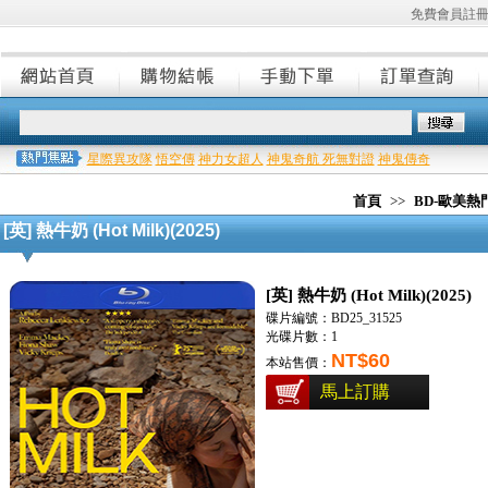
免費會員註
星際異攻隊
悟空傳
神力女超人
神鬼奇航 死無對證
神鬼傳奇
首頁
>>
BD-歐美
[英] 熱牛奶 (Hot Milk)(2025)
[英] 熱牛奶 (Hot Milk)(2025)
碟片編號：BD25_31525
光碟片數：1
NT$60
本站售價：
馬上訂購