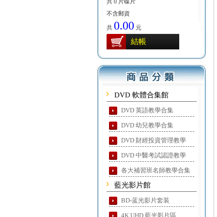
共 0 片碟片
不含郵資
0.00
共
元
結帳
DVD 軟體合集館
DVD 英語教學合集
DVD 幼兒教學合集
DVD 財經投資管理教學
DVD 中醫考試認證教學
各大補習班名師教學合集
藍光影片館
BD-蓝光影片套装
4K UHD 藍光影片區