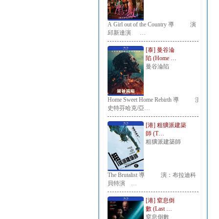
A Girl out of the Country 導 演：
邱新達演 …
[泰] 曼谷淪
陷 (Home …
曼谷淪陷
Home Sweet Home Rebirth 導 演：
史特芬哈克/亞…
[港] 粗獷派建築
師 (T…
粗獷派建築師
The Brutalist 導 演：布拉迪科
貝特演 …
[港] 窒息倒
數 (Last …
窒息倒數