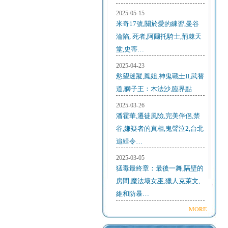
2025-05-15
米奇17號,關於愛的練習,曼谷
淪陷, 死者,阿爾托騎士,荊棘天
堂,史蒂…
2025-04-23
慾望迷蹤,鳳姐,神鬼戰士II,武替
道,獅子王：木法沙,臨界點
2025-03-26
潘霍華,遷徒風險,完美伴侶,禁
谷,嫌疑者的真相,鬼聲泣2,台北
追緝令…
2025-03-05
猛毒最終章：最後一舞,隔壁的
房間,魔法壞女巫,獵人克萊文,
維和防暴…
MORE