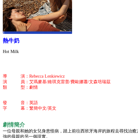
熱牛奶
Hot Milk
導 演：Rebecca Lenkiewicz
演 員：艾瑪麥基/維琪克雷普/費歐娜蕭/文森培瑞茲
類 型：劇情
發 音：英語
字 幕：繁簡中文/英文
劇情簡介
一位母親和她的女兒身患怪病，踏上前往西班牙海岸的旅程去尋找治癒
強的母親的另一個現實。