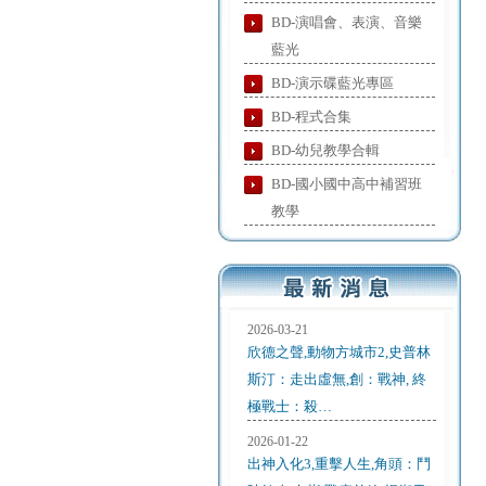
BD-演唱會、表演、音樂
藍光
BD-演示碟藍光專區
BD-程式合集
BD-幼兒教學合輯
BD-國小國中高中補習班
教學
2026-03-21
欣德之聲,動物方城市2,史普林
斯汀：走出虛無,創：戰神, 終
極戰士：殺…
2026-01-22
出神入化3,重擊人生,角頭：鬥