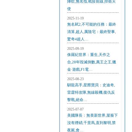
陣欸,無名指,戰疫前線,捍衛天
使
2025-11-19
無名弒2,不可能的任務：最終
清算,超人,厲陰宅：最終聖事,
驚奇4超人…
2025-09-19
侏羅紀世界：重生,天作之
合,28年毀滅倒數,萬王之王,獵
金·遊戲,F1電…
2025-08-23
馴龍高手,星際寶貝：史迪奇,
雷霆特攻隊,無線殺機,復仇反
擊戰,絕命…
2025-07-07
美國隊長：無畏新世界,屋簷下
沒有煙硝,千里馬,直到黎明,禁
夜屍,會…