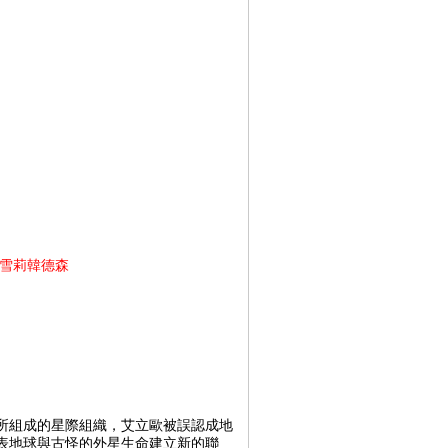
雪莉韓德森
所組成的星際組織，艾立歐被誤認成地
表地球與古怪的外星生命建立新的聯