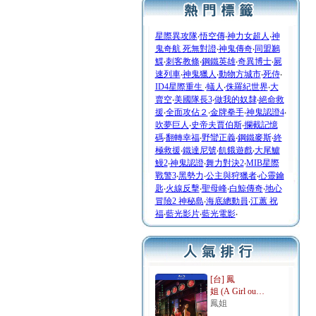
星際異攻隊
‧
悟空傳
‧
神力女超人
‧
神
鬼奇航 死無對證
‧
神鬼傳奇
‧
同盟鶼
鰈
‧
刺客教條
‧
鋼鐵英雄
‧
奇異博士
‧
屍
速列車
‧
神鬼獵人
‧
動物方城市
‧
死侍
‧
ID4星際重生
‧
蟻人
‧
侏羅紀世界
‧
大
賣空
‧
美國隊長3
‧
做我的奴隸
‧
絕命救
援
‧
全面攻佔２
‧
金牌拳手
‧
神鬼認證4
‧
吹夢巨人
‧
史帝夫賈伯斯
‧
攔截記憶
碼
‧
翻轉幸福
‧
野蠻正義
‧
鋼鐵麥斯
‧
終
極救援
‧
鐵達尼號
‧
飢餓遊戲
‧
大尾鱸
鰻2
‧
神鬼認證
‧
舞力對決2
‧
MIB星際
戰警3
‧
黑勢力
‧
公主與狩獵者
‧
心靈鑰
匙
‧
火線反擊
‧
聖母峰
‧
白鯨傳奇
‧
地心
冒險2 神秘島
‧
海底總動員
‧
江蕙 祝
福
‧
藍光影片
‧
藍光電影
‧
[台] 鳳
姐 (A Girl ou…
鳳姐