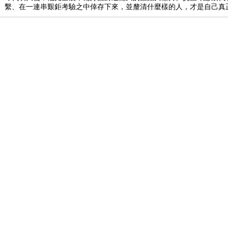
繫、在一連串艱鉅考驗之中倖存下來，並釐清什麼樣的人，才是自己真