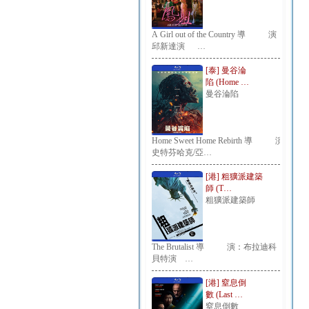
A Girl out of the Country 導 演：
邱新達演 …
[泰] 曼谷淪
陷 (Home …
曼谷淪陷
Home Sweet Home Rebirth 導 演：
史特芬哈克/亞…
[港] 粗獷派建築
師 (T…
粗獷派建築師
The Brutalist 導 演：布拉迪科
貝特演 …
[港] 窒息倒
數 (Last …
窒息倒數