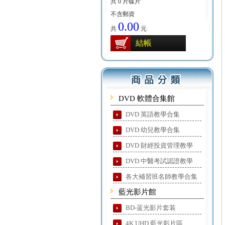
共 0 片碟片
不含郵資
0.00
共
元
結帳
DVD 軟體合集館
DVD 英語教學合集
DVD 幼兒教學合集
DVD 財經投資管理教學
DVD 中醫考試認證教學
各大補習班名師教學合集
藍光影片館
BD-蓝光影片套装
4K UHD 藍光影片區