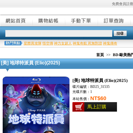
免費會員註
星際異攻隊
悟空傳
神力女超人
神鬼奇航 死無對證
神鬼傳奇
首頁
>>
BD-歐美
[美] 地球特派員 (Elio)(2025)
[美] 地球特派員 (Elio)(2025)
碟片編號：BD25_31535
光碟片數：1
NT$60
本站售價：
馬上訂購