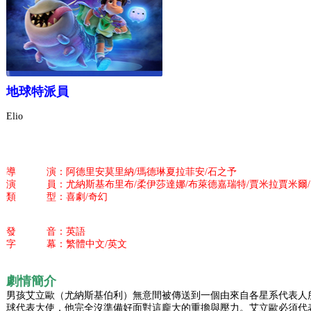
地球特派員
Elio
導 演：阿德里安莫里納/瑪德琳夏拉菲安/石之予
演 員：尤納斯基布里布/柔伊莎達娜/布萊德嘉瑞特/賈米拉賈米爾/
類 型：喜劇/奇幻
發 音：英語
字 幕：繁體中文/英文
劇情簡介
男孩艾立歐（尤納斯基伯利）無意間被傳送到一個由來自各星系代表人
球代表大使，他完全沒準備好面對這龐大的重擔與壓力。艾立歐必須代