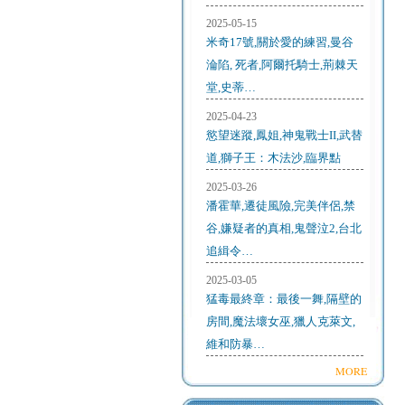
2025-05-15
米奇17號,關於愛的練習,曼谷
淪陷, 死者,阿爾托騎士,荊棘天
堂,史蒂…
2025-04-23
慾望迷蹤,鳳姐,神鬼戰士II,武替
道,獅子王：木法沙,臨界點
2025-03-26
潘霍華,遷徒風險,完美伴侶,禁
谷,嫌疑者的真相,鬼聲泣2,台北
追緝令…
2025-03-05
猛毒最終章：最後一舞,隔壁的
房間,魔法壞女巫,獵人克萊文,
維和防暴…
MORE