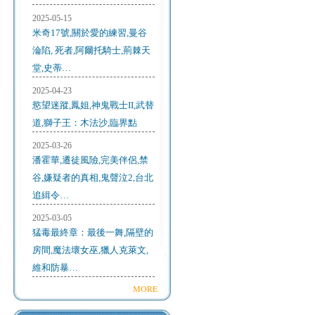
2025-05-15
米奇17號,關於愛的練習,曼谷
淪陷, 死者,阿爾托騎士,荊棘天
堂,史蒂…
2025-04-23
慾望迷蹤,鳳姐,神鬼戰士II,武替
道,獅子王：木法沙,臨界點
2025-03-26
潘霍華,遷徒風險,完美伴侶,禁
谷,嫌疑者的真相,鬼聲泣2,台北
追緝令…
2025-03-05
猛毒最終章：最後一舞,隔壁的
房間,魔法壞女巫,獵人克萊文,
維和防暴…
MORE