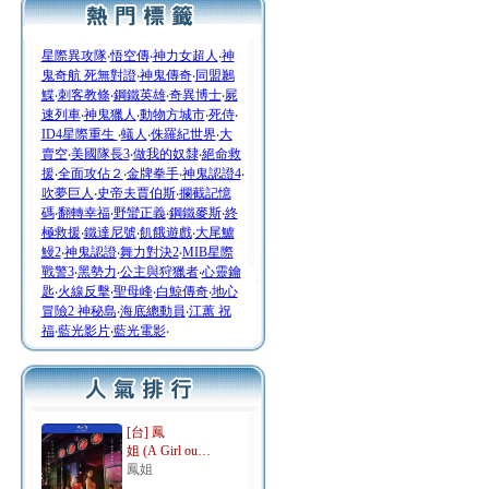
星際異攻隊
‧
悟空傳
‧
神力女超人
‧
神
鬼奇航 死無對證
‧
神鬼傳奇
‧
同盟鶼
鰈
‧
刺客教條
‧
鋼鐵英雄
‧
奇異博士
‧
屍
速列車
‧
神鬼獵人
‧
動物方城市
‧
死侍
‧
ID4星際重生
‧
蟻人
‧
侏羅紀世界
‧
大
賣空
‧
美國隊長3
‧
做我的奴隸
‧
絕命救
援
‧
全面攻佔２
‧
金牌拳手
‧
神鬼認證4
‧
吹夢巨人
‧
史帝夫賈伯斯
‧
攔截記憶
碼
‧
翻轉幸福
‧
野蠻正義
‧
鋼鐵麥斯
‧
終
極救援
‧
鐵達尼號
‧
飢餓遊戲
‧
大尾鱸
鰻2
‧
神鬼認證
‧
舞力對決2
‧
MIB星際
戰警3
‧
黑勢力
‧
公主與狩獵者
‧
心靈鑰
匙
‧
火線反擊
‧
聖母峰
‧
白鯨傳奇
‧
地心
冒險2 神秘島
‧
海底總動員
‧
江蕙 祝
福
‧
藍光影片
‧
藍光電影
‧
[台] 鳳
姐 (A Girl ou…
鳳姐