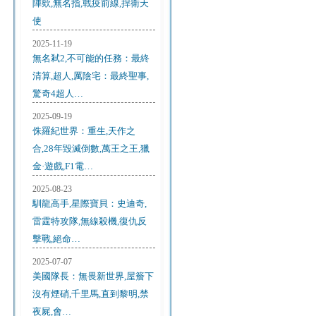
陣欸,無名指,戰疫前線,捍衛天
使
2025-11-19
無名弒2,不可能的任務：最終
清算,超人,厲陰宅：最終聖事,
驚奇4超人…
2025-09-19
侏羅紀世界：重生,天作之
合,28年毀滅倒數,萬王之王,獵
金·遊戲,F1電…
2025-08-23
馴龍高手,星際寶貝：史迪奇,
雷霆特攻隊,無線殺機,復仇反
擊戰,絕命…
2025-07-07
美國隊長：無畏新世界,屋簷下
沒有煙硝,千里馬,直到黎明,禁
夜屍,會…