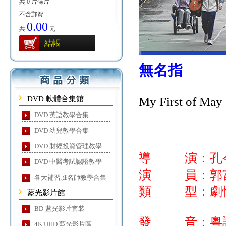
共 0 片碟片
不含郵資
0.00
共
元
結帳
無名指
DVD 軟體合集館
My First of May
DVD 英語教學合集
DVD 幼兒教學合集
DVD 財經投資管理教學
導 演：孔
DVD 中醫考試認證教學
演 員：郭富城
各大補習班名師教學合集
類 型：劇
藍光影片館
BD-蓝光影片套装
發 音：粵
4K UHD 藍光影片區