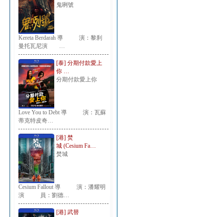
鬼咧號
Kereta Berdarah 導 演：黎刹
曼托瓦尼演 …
[泰] 分期付款愛上
你 …
分期付款愛上你
Love You to Debt 導 演：瓦蘇
蒂克特皮奇…
[港] 焚
城 (Cesium Fa…
焚城
Cesium Fallout 導 演：潘耀明
演 員：劉德…
[港] 武替