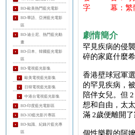
字 幕：繁體
BD-歐美熱門藍光電影
BD-華語、亞洲藍光電影
區
劇情簡介
BD-迪士尼、熱門藍光動
畫
罕見疾病的侵
BD-日本、韓國藍光電影
碎的家庭什麼希
區
BD-電視藍光影集
香港壁球冠軍選
歐美電視藍光影集
的罕見疾病，被
日韓電視藍光影集
陪伴女兒。但 2
中港台電視藍光影集
想和自由，太太
BD-印度藍光電影區
滿 2歲便離開
BD-3D藍光影片專區
BD-知識、紀錄片藍光專
個性樂觀的阿嬤孫
區