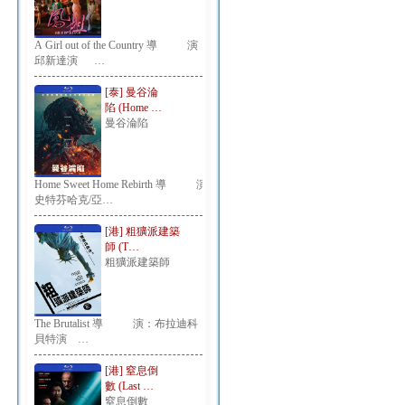
A Girl out of the Country 導 演：
邱新達演 …
[泰] 曼谷淪
陷 (Home …
曼谷淪陷
Home Sweet Home Rebirth 導 演：
史特芬哈克/亞…
[港] 粗獷派建築
師 (T…
粗獷派建築師
The Brutalist 導 演：布拉迪科
貝特演 …
[港] 窒息倒
數 (Last …
窒息倒數