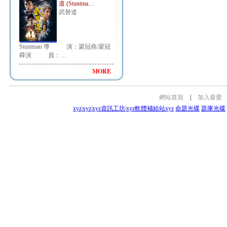
道 (Stuntma…
武替道
Stuntman 導 演：梁冠堯/梁冠
舜演 員：…
MORE
網站首頁
|
加入最愛
xyz
|
xyz
|
xyz資訊工坊
|
xyz軟體補給站
xyz
命題光碟
題庫光碟