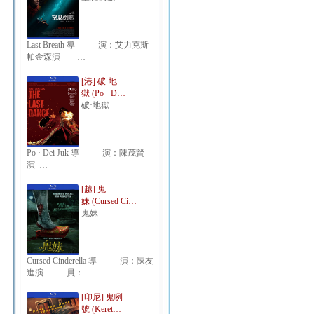
Last Breath 導 演：艾力克斯
帕金森演 …
[港] 破·地
獄 (Po · D…
破·地獄
Po · Dei Juk 導 演：陳茂賢
演 …
[越] 鬼
妹 (Cursed Ci…
鬼妹
Cursed Cinderella 導 演：陳友
進演 員：…
[印尼] 鬼咧
號 (Keret…