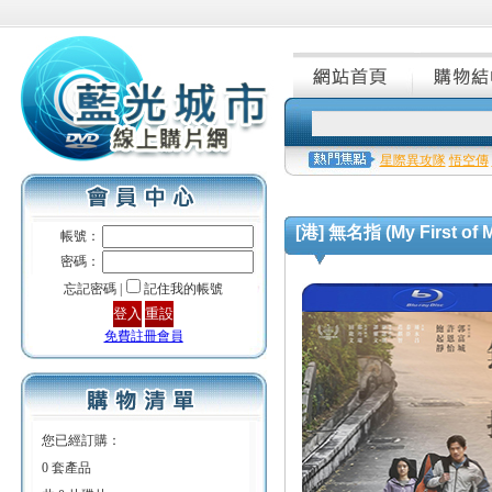
星際異攻隊
悟空傳
[港] 無名指 (My First of M
帳號：
密碼：
忘記密碼 |
記住我的帳號
免費註冊會員
您已經訂購：
0 套產品